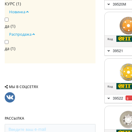
КУРС (
1
)
39520М
Новинка
да (
1
)
Распродажа
Код
да (
1
)
39521
МЫ В СОЦСЕТЯХ
Код
39522
sale
РАССЫЛКА