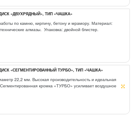
ИСК «ДВУХРЯДНЫЙ», ТИП «ЧАШКА»
работы по камню, кирпичу, бетону и мрамору. Материал:
технические алмазы. Упаковка: двойной блистер.
СК «СЕГМЕНТИРОВАННЫЙ ТУРБО», ТИП «ЧАШКА»
иаметр 22,2 мм. Высокая производительность и идеальная
е. Сегментированная кромка «ТУРБО» усиливает воздушное
твращая перегрев диска. Материал: инструментальная сталь,
мазов.