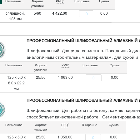
Наименование
Формат
РРЦ*
В корзине
Сумма
упаковки
сплошной,
5/60
4 422.00
0.00
125 мм
ПРОФЕССИОНАЛЬНЫЙ ШЛИФОВАЛЬНЫЙ АЛМАЗНЫЙ Д
Шлифовальный. Два ряда сегментов. Посадочный диам
аналогичным строительным материалам, для сухой и в
алмазы. Упаковка: картонный конверт.
Наименование
Формат
РРЦ*
В корзине
Сумма
упаковки
125 x 5.0 x
25/50
1 063.00
0.00
8.0 x 22.2
мм
ПРОФЕССИОНАЛЬНЫЙ ШЛИФОВАЛЬНЫЙ АЛМАЗНЫЙ ДИ
Шлифовальный. Для работы по бетону, камню, кирпич
способствует качественной работе. Сегментированна
отработанного материала, предотвращая перегрев дис
Наименование
Формат
РРЦ*
В корзине
Сумма
Упаковка: картонный конверт.
упаковки
125 x 5.0 x
25/50
1 053.00
0.00