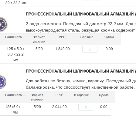
20 x 22.2 мм
ПРОФЕССИОНАЛЬНЫЙ ШЛИФОВАЛЬНЫЙ АЛМАЗНЫЙ Д
2 ряда сегментов. Посадочный диаметр 22,2 мм. Для 
высокоуглеродистая сталь, режущая кромка содержит 
Наименование
Формат
РРЦ*
В корзине
Сумма
упаковки
125 x 5.0 x
5/20
1 849.00
0.00
8.0 x 22.2
мм
ПРОФЕССИОНАЛЬНЫЙ ШЛИФОВАЛЬНЫЙ АЛМАЗНЫЙ ДИ
Для работы по бетону, камню, кирпичу. Посадочный д
балансировка, что способствует качественной работ
охлаждение и отвод отработанного материала, предо
Наименование
Формат
РРЦ*
В корзине
Сумма
режущая кромка содержит порошок из технических ал
упаковки
125х5.0х20х22.2
5/20
2 044.00
0.00
мм