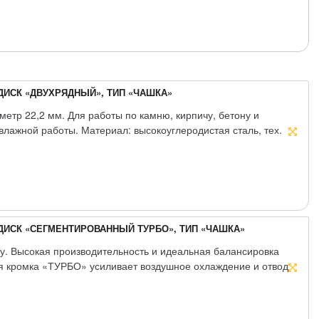
ИСК «ДВУХРЯДНЫЙ», ТИП «ЧАШКА»
етр 22,2 мм. Для работы по камню, кирпичу, бетону и
лажной работы. Материал: высокоуглеродистая сталь, тех.
СК «СЕГМЕНТИРОВАННЫЙ ТУРБО», ТИП «ЧАШКА»
у. Высокая производительность и идеальная балансировка
я кромка «ТУРБО» усиливает воздушное охлаждение и отвод
ка. Материал: инструментальная сталь, тех.алмазы.