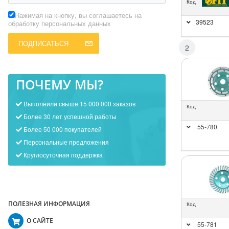
Код
Нажимая на кнопку, вы соглашаетесь на
39523
обработку персональных данных
ПОДПИСАТЬСЯ
2
ПОЧЕМУ МЫ?
Выполнили свыше 15 000 000 заказов
Код
Более 30 лет успешной работы
55-780
Более 50 000 покупателей
Персональные предложения
Круглосуточная поддержка
ПОЛЕЗНАЯ ИНФОРМАЦИЯ
Код
О САЙТЕ
55-781