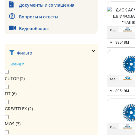
Документы и соглашения
Вопросы и ответы
Видеообзоры
Код
39518М
Фильтр
Бренд
CUTOP (
2
)
Код
39519М
FIT (
6
)
GREATFLEX (
2
)
MOS (
3
)
Код