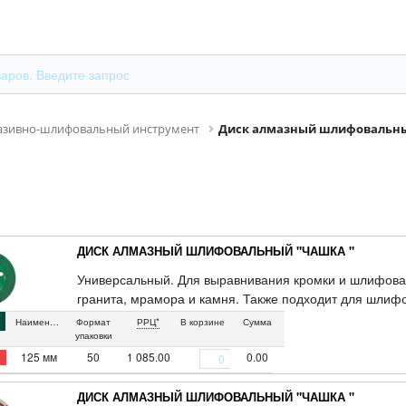
азивно-шлифовальный инструмент
Диск алмазный шлифовальн
ДИСК АЛМАЗНЫЙ ШЛИФОВАЛЬНЫЙ "ЧАШКА "
Универсальный. Для выравнивания кромки и шлифован
гранита, мрамора и камня. Также подходит для шлифо
Сделан по технологии вакуумного спекания, что обес
Наименование
Формат
РРЦ*
В корзине
Сумма
Концентрация алмазов на рабочей поверхности 100%.
упаковки
содержит порошок из технических алмазов. Упаковка: 
125 мм
50
1 085.00
0.00
ДИСК АЛМАЗНЫЙ ШЛИФОВАЛЬНЫЙ "ЧАШКА "