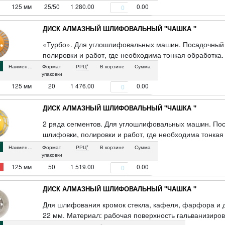
алмазами. Упаковка: блистер.
125 мм
25/50
1 280.00
0.00
ДИСК АЛМАЗНЫЙ ШЛИФОВАЛЬНЫЙ "ЧАШКА "
«Турбо». Для углошлифовальных машин. Посадочный 
полировки и работ, где необходима тонкая обработка.
Наименование
Формат
РРЦ*
В корзине
Сумма
упаковки
125 мм
20
1 476.00
0.00
ДИСК АЛМАЗНЫЙ ШЛИФОВАЛЬНЫЙ "ЧАШКА "
2 ряда сегментов. Для углошлифовальных машин. Пос
шлифовки, полировки и работ, где необходима тонкая 
материалам. Упаковка: картонная коробка.
Наименование
Формат
РРЦ*
В корзине
Сумма
упаковки
125 мм
50
1 519.00
0.00
ДИСК АЛМАЗНЫЙ ШЛИФОВАЛЬНЫЙ "ЧАШКА "
Для шлифования кромок стекла, кафеля, фарфора и 
22 мм. Материал: рабочая поверхность гальванизиров