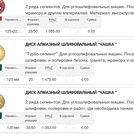
2 ряда сегментов. Для углошлифовальных машин. Поса
мрамору и другим материалам. Материал: высокоугле
Наименование
Формат
РРЦ*
В корзине
Сумма
упаковки
125х22,2мм
25/50
1 085.00
0.00
ДИСК АЛМАЗНЫЙ ШЛИФОВАЛЬНЫЙ "ЧАШКА "
"Турбо-сегмент". Для углошлифовальных машин. Поса
шлифовки, и полировки бетона, гранита, мрамора и а
обработки. Материал: инструментальная сталь, режущ
Наименование
Формат
РРЦ*
В корзине
Сумма
Упаковка :картонная коробка .
упаковки
125 мм
20
1 475.00
0.00
ДИСК АЛМАЗНЫЙ ШЛИФОВАЛЬНЫЙ "ЧАШКА "
2 ряда сегментов. Для углошлифовальных машин. Пос
шлифовки, полировки и работ, где необходима тонкая 
материалам.
Наименование
Формат
РРЦ*
В корзине
Сумма
упаковки
125 мм
25/50
1 302.00
0.00