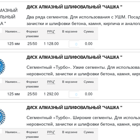
ДИСК АЛМАЗНЫЙ ШЛИФОВАЛЬНЫЙ "ЧАШКА "
Два ряда сегментов. Для использования с УШМ. Поса
зачистки и шлифовки бетона, камня, кирпича и анало
инструментальная сталь, режущая кромка - расплав с
Наименование
Формат
РРЦ*
В корзине
Сумма
алмазами. Упаковка: блистер.
упаковки
125 мм
25/50
1 128.00
0.00
ДИСК АЛМАЗНЫЙ ШЛИФОВАЛЬНЫЙ "ЧАШКА "
Сегментный «Турбо». Узкие сегменты. Для использов
неровностей, зачистки и шлифовки бетона, камня, ки
Сегментированная кромка «Турбо» усиливает воздушн
Наименование
Формат
РРЦ*
В корзине
Сумма
отработанного материала, предотвращая перегрев ди
упаковки
расплав с техническими алмазами. Упаковка: блистер.
125 мм
25/50
1 292.00
0.00
ДИСК АЛМАЗНЫЙ ШЛИФОВАЛЬНЫЙ "ЧАШКА "
Сегментный «Турбо». Широкие сегменты. Для использ
неровностей, зачистки и шлифовки бетона, камня, ки
Сегментированная кромка «Турбо» усиливает воздушн
Наименование
Формат
РРЦ*
В корзине
Сумма
предотвращая перегрев диска. Материал: инструмента
упаковки