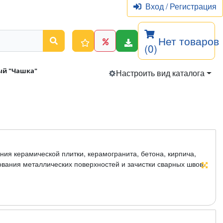
Вход
/
Регистрация
Нет товаров
(0)
ый "Чашка"
Настроить вид каталога
ия керамической плитки, керамогранита, бетона, кирпича,
вания металлических поверхностей и зачистки сварных швов.
печивает большую твердость и производительность.
 Материал: инструментальная сталь, рабочая поверхность
блистер.