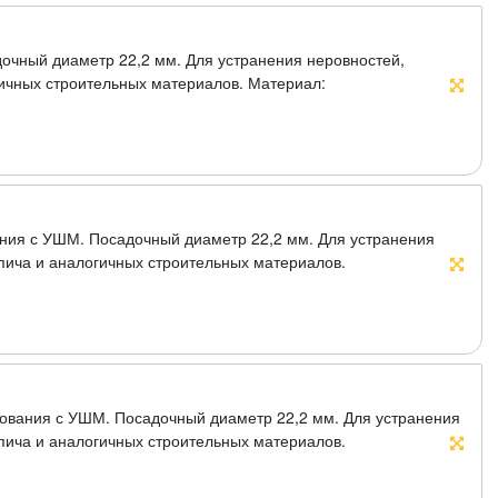
дочный диаметр 22,2 мм. Для устранения неровностей,
гичных строительных материалов. Материал:
 техническими
ания с УШМ. Посадочный диаметр 22,2 мм. Для устранения
рпича и аналогичных строительных материалов.
ое охлаждение и отвод
ска. Материал: инструментальная сталь, режущая кромка -
ования с УШМ. Посадочный диаметр 22,2 мм. Для устранения
рпича и аналогичных строительных материалов.
ое охлаждение и отвод отработанного материала,
льная сталь, режущая кромка - расплав с техническими