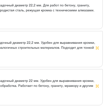
дочный диаметр 22,2 мм. Для работ по бетону, граниту,
родистая сталь, режущая кромка с техническими алмазами.
дочный диаметр 22,2 мм. Удобен для выравнивания кромки,
налогичных строительных материалов. Подходит для тонкой
ая кромка содержит порошок из технических алмазов.
адочный диаметр 22 мм. Удобен для выравнивания кромки,
обработка. Работает по бетону, граниту, мрамору и другим