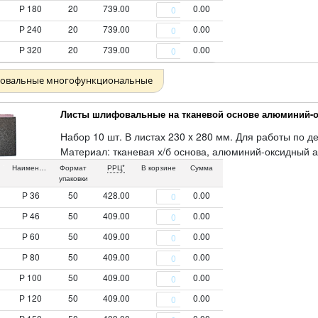
Р 180
20
739.00
0.00
Р 240
20
739.00
0.00
Р 320
20
739.00
0.00
овальные многофункциональные
Листы шлифовальные на тканевой основе алюминий-о
Набор 10 шт. В листах 230 x 280 мм. Для работы по д
Материал: тканевая х/б основа, алюминий-оксидный а
Наименование
Формат
РРЦ*
В корзине
Сумма
упаковки
Р 36
50
428.00
0.00
Р 46
50
409.00
0.00
Р 60
50
409.00
0.00
Р 80
50
409.00
0.00
Р 100
50
409.00
0.00
Р 120
50
409.00
0.00