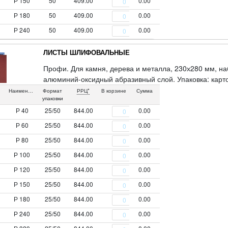
Р 150
50
409.00
0.00
Р 180
50
409.00
0.00
Р 240
50
409.00
0.00
ЛИСТЫ ШЛИФОВАЛЬНЫЕ
Профи. Для камня, дерева и металла, 230х280 мм, на
алюминий-оксидный абразивный слой. Упаковка: карт
Наименование
Формат
РРЦ*
В корзине
Сумма
упаковки
Р 40
25/50
844.00
0.00
Р 60
25/50
844.00
0.00
Р 80
25/50
844.00
0.00
Р 100
25/50
844.00
0.00
Р 120
25/50
844.00
0.00
Р 150
25/50
844.00
0.00
Р 180
25/50
844.00
0.00
Р 240
25/50
844.00
0.00