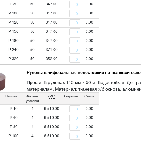
Р 80
50
347.00
0.00
Р 100
50
347.00
0.00
Р 120
50
347.00
0.00
Р 150
50
347.00
0.00
Р 180
50
347.00
0.00
Р 240
50
371.00
0.00
Р 320
50
352.00
0.00
Рулоны шлифовальные водостойкие на тканевой осно
Профи. В рулонах 115 мм х 50 м. Водостойкая. Для ра
материалам. Материал: тканевая х/б основа, алюмин
Наименование
Формат
РРЦ*
В корзине
Сумма
упаковки
Р 40
4
6 510.00
0.00
Р 60
4
6 510.00
0.00
Р 80
4
6 510.00
0.00
Р 100
4
6 510.00
0.00