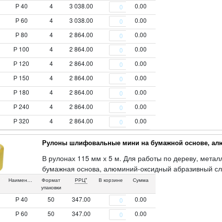
Р 40
4
3 038.00
0.00
Р 60
4
3 038.00
0.00
Р 80
4
2 864.00
0.00
Р 100
4
2 864.00
0.00
Р 120
4
2 864.00
0.00
Р 150
4
2 864.00
0.00
Р 180
4
2 864.00
0.00
Р 240
4
2 864.00
0.00
Р 320
4
2 864.00
0.00
Рулоны шлифовальные мини на бумажной основе, ал
В рулонах 115 мм х 5 м. Для работы по дереву, метал
бумажная основа, алюминий-оксидный абразивный сл
Наименование
Формат
РРЦ*
В корзине
Сумма
упаковки
Р 40
50
347.00
0.00
Р 60
50
347.00
0.00