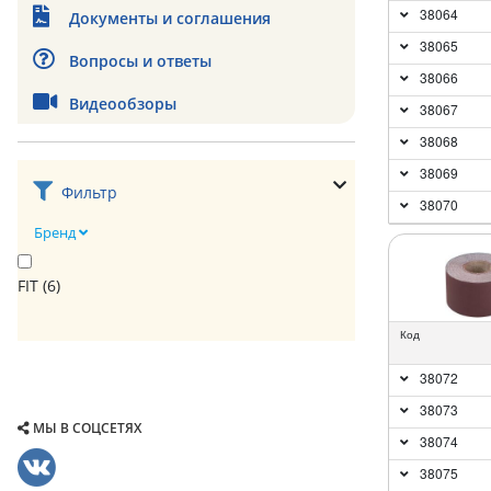
38064
Документы и соглашения
38065
Вопросы и ответы
38066
Видеообзоры
38067
38068
38069
Фильтр
38070
Бренд
FIT (
6
)
Код
38072
38073
МЫ В СОЦСЕТЯХ
38074
38075