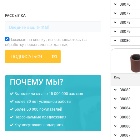
38076
38077
РАССЫЛКА
38078
38079
Нажимая на кнопку, вы соглашаетесь на
38080
обработку персональных данных
ПОДПИСАТЬСЯ
Код
ПОЧЕМУ МЫ?
38082
Выполнили свыше 15 000 000 заказов
38083
Более 30 лет успешной работы
38084
Более 50 000 покупателей
Персональные предложения
38085
Круглосуточная поддержка
38086
38087