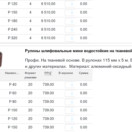
Р 120
4
6 510.00
0.00
Р 150
4
6 510.00
0.00
Р 180
4
6 510.00
0.00
Р 240
4
6 510.00
0.00
Р 320
4
6 510.00
0.00
Рулоны шлифовальные мини водостойкие на тканевой
Профи. На тканевой основе. В рулонах 115 мм х 5 м. 
и других материалах. Материал: алюминий-оксидный
Наименование
Формат
РРЦ*
В корзине
Сумма
упаковки
Р 40
20
739.00
0.00
Р 60
20
739.00
0.00
Р 80
20
739.00
0.00
Р 100
20
739.00
0.00
Р 120
20
739.00
0.00
Р 150
20
739.00
0.00