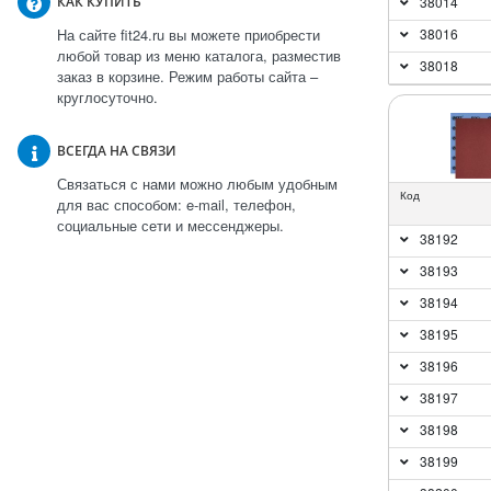
КАК КУПИТЬ
38014
На сайте fit24.ru вы можете приобрести
38016
любой товар из меню каталога, разместив
38018
заказ в корзине. Режим работы сайта –
круглосуточно.
ВСЕГДА НА СВЯЗИ
Связаться с нами можно любым удобным
Код
для вас способом: e-mail, телефон,
социальные сети и мессенджеры.
38192
38193
38194
38195
38196
38197
38198
38199