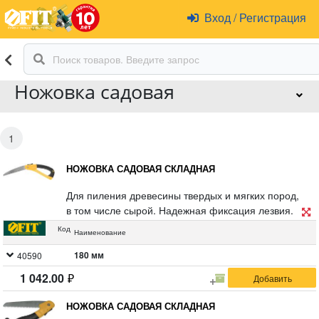
Вход
/
Регистрация
Ножовка садовая
1
НОЖОВКА САДОВАЯ СКЛАДНАЯ
Для пиления древесины твердых и мягких пород,
в том числе сырой. Надежная фиксация лезвия.
Средний зуб (6BTPI) со специальной трехгранной
Код
Наименование
заточкой и высокочастотной закалкой пилит вдоль и
поперек волокон, обеспечивая чистоту реза и
180 мм
40590
высокую точность. Материал: полотно из
1 042.00
терообработанной высокоуглеродистой
инструментальной стали; прорезиненная
НОЖОВКА САДОВАЯ СКЛАДНАЯ
эргономичная ручка из ABS пластика. Упаковка: