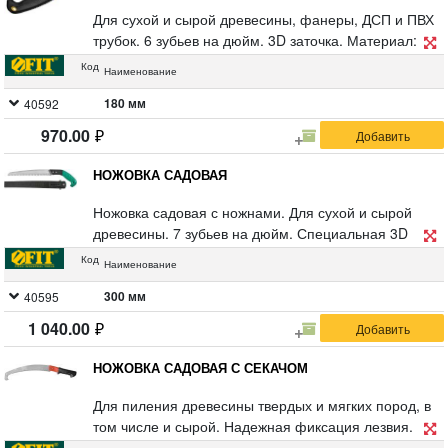
блистер.
Для сухой и сырой древесины, фанеры, ДСП и ПВХ
трубок. 6 зубьев на дюйм. 3D заточка. Материал:
полотно из закалённой полированной
Код
Наименование
высокоуглеродистой инструментальной стали с
хромированным покрытием, прорезиненная
180 мм
40592
эргономичная ручка из ABS пластика. Упаковка:
970.00
блистер.
НОЖОВКА САДОВАЯ
Ножовка садовая с ножнами. Для сухой и сырой
древесины. 7 зубьев на дюйм. Специальная 3D
заточка и разводка зубьев обеспечивает высокую
Код
Наименование
эффективность пиления как сухой, так и сырой
древесины. Материал: высокоуглеродистая сталь,
300 мм
40595
пластиковая ручка с прорезиненной накладкой,
1 040.00
пластиковые ножны. Упаковка: блистер.
НОЖОВКА САДОВАЯ С СЕКАЧОМ
Для пиления древесины твердых и мягких пород, в
том числе и сырой. Надежная фиксация лезвия.
Средний зуб (6 TPI) со специальной трехгранной