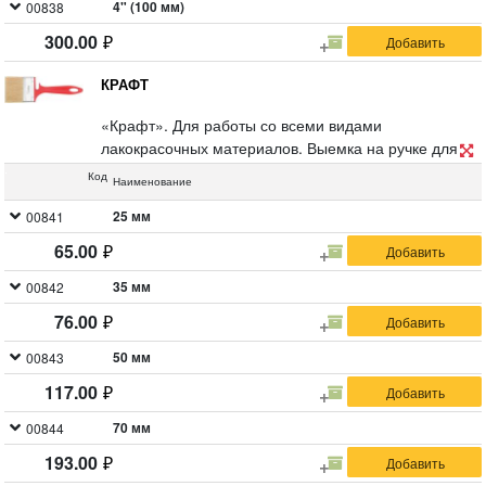
4" (100 мм)
00838
300.00
КРАФТ
«Крафт». Для работы со всеми видами
лакокрасочных материалов. Выемка на ручке для
закрепления кисти на ведре, баночке и т.д.
Код
Наименование
Материал: натуральная светлая щетина,
пластиковая ручка.
25 мм
00841
65.00
35 мм
00842
76.00
50 мм
00843
117.00
70 мм
00844
193.00