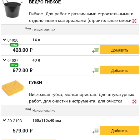
ВЕДРО ГИБКОЕ
Гибкое. Для работ с различными строительными и
отделочными материалами (строительные смеси,
шпаклевки, штукатурки, клеи, краски, лаки и т.д.).
Код
Наименование
Устойчиво к деформациям. Удобно для работ в
ограниченных пространствах. Легко очищается от
14 л
04026
new
строительных растворов. Материал: пластик.
428.00
40 л
04027
new
972.00
ГУБКИ
Вискозная губка, мелкопористая. Для штукатурных
работ, для очистки инструмента, для очистки
поверхности. Высокая впитываемость. Материал:
Код
Наименование
вискоза.
150х110х40 мм
30-2103
579.00