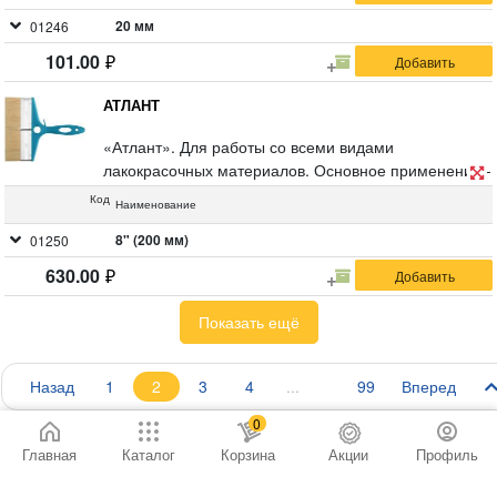
20 мм
01246
101.00
АТЛАНТ
«Атлант». Для работы со всеми видами
лакокрасочных материалов. Основное применение -
лакировка пола. Выемка на ручке для закрепления
Код
Наименование
кисти на ведре, баночке для краски и т.д. Материал:
натуральная светлая щетина, пластиковая ручка.
8" (200 мм)
01250
630.00
Показать ещё
Назад
1
2
3
4
99
Вперед
0
Главная
Каталог
Корзина
Акции
Профиль