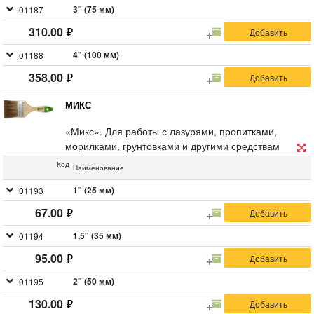
3" (75 мм)
01187
310.00
4" (100 мм)
01188
358.00
МИКС
«Микс». Для работы с лазурями, пропитками,
морилками, грунтовками и другими средствам
защиты дерева. Материал: смешанная щетина (30%
Код
Наименование
натуральная, 70% искусственная), деревянная
ручка.
1" (25 мм)
01193
67.00
1,5" (35 мм)
01194
95.00
2" (50 мм)
01195
130.00