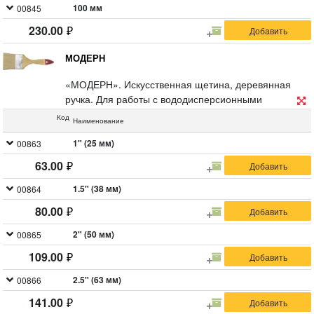
100 мм
00845
230.00
МОДЕРН
«МОДЕРН». Искусственная щетина, деревянная
ручка. Для работы с вододисперсионными
и акриловыми красками и лаками.
Код
Наименование
1" (25 мм)
00863
63.00
1.5" (38 мм)
00864
80.00
2" (50 мм)
00865
109.00
2.5" (63 мм)
00866
141.00