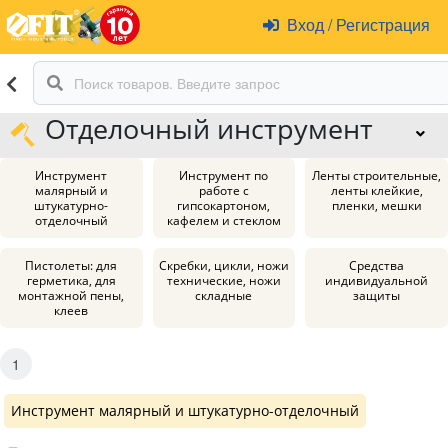
Вход
/
Регистрация
Отделочный инструмент
Инструмент
Инструмент по
Ленты строительные,
малярный и
работе с
ленты клейкие,
штукатурно-
гипсокартоном,
пленки, мешки
отделочный
кафелем и стеклом
Пистолеты: для
Скребки, цикли, ножи
Средства
герметика, для
технические, ножи
индивидуальной
монтажной пены,
складные
защиты
клеев
1
Инструмент малярный и штукатурно-отделочный