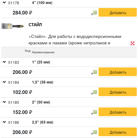
4" (100 мм)
01178
284.00
СТАЙЛ
«Стайл». Для работы с вододисперсионными
красками и лаками (кроме нитролаков и
нитрокрасок). Искусственная чёрно-белая щетина,
Код
Наименование
деревянная ручка.
1" (25 мм)
01183
206.00
1,5" (38 мм)
01184
102.00
2" (50 мм)
01185
152.00
2,5" (63 мм)
01186
206.00