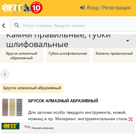
Вход
/
Регистрация
Камни правильные, губки
шлифовальные
Брусок алмазный
Губка шлифовальная
Камень правильный
абразивный
1
Брусок алмазный абразивный
БРУСОК АЛМАЗНЫЙ АБРАЗИВНЫЙ
Для заточки особо твердого инструмента, ножей,
ножниц и пр. Материал: инструментальная сталь,
пластик, покрытие из порошка технических алмазов.
Код
Наименование
Упаковка: блистер.