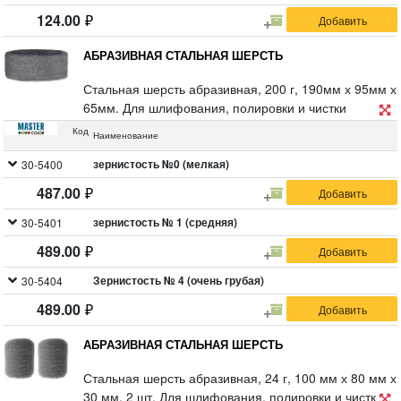
124.00
АБРАЗИВНАЯ СТАЛЬНАЯ ШЕРСТЬ
Стальная шерсть абразивная, 200 г, 190мм х 95мм х
65мм. Для шлифования, полировки и чистки
поверхности. Альтернатива шлифовальной бумаги.
Код
Наименование
№0000 - Для шлифовки и полировки, в т.ч. мебели и
деревянных поверхностей до блеска. Для
зернистость №0 (мелкая)
30-5400
подготовки поверхности перед нанесением воска
487.00
или масла. Для чистки инструментов точной
настройки.
зернистость № 1 (средняя)
30-5401
№1 - Подготавливает деревянную поверхность для
489.00
первичной грунтовки. Подходит для чистки фитингов
и труб из меди.
Зернистость № 4 (очень грубая)
30-5404
№4 - Для удаления краски, для удаления дефектов
489.00
с плитки, для удаления дефектов при травлении
металла.
АБРАЗИВНАЯ СТАЛЬНАЯ ШЕРСТЬ
Стальная шерсть абразивная, 24 г, 100 мм х 80 мм х
30 мм, 2 шт. Для шлифования, полировки и чистки