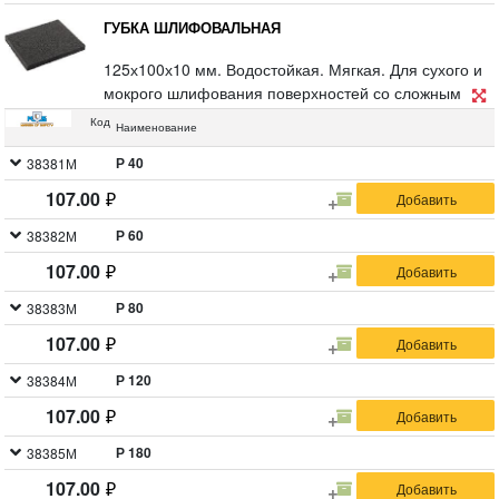
ГУБКА ШЛИФОВАЛЬНАЯ
125х100х10 мм. Водостойкая. Мягкая. Для сухого и
мокрого шлифования поверхностей со сложным
рельефом и работы в труднодоступных местах.
Код
Наименование
По дереву, металлу, пластику, штукатурке, камню,
стеклу. Большая рабочая поверхность способствует
Р 40
38381М
плотному прилеганию и позволяет шлифовать
107.00
круглые и кривые предметы. Материал: алюминий-
оксидный абразивный слой, поролоновая основа.
Р 60
38382М
Упаковка: картонный подвес.
107.00
Р 80
38383М
107.00
Р 120
38384М
107.00
Р 180
38385М
107.00