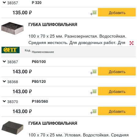
Р 320
38357
135.00
ГУБКА ШЛИФОВАЛЬНАЯ
100 х 70 х 25 мм. Разнозернистая. Водостойкая.
Средняя жесткость. Для доводочных работ. Для
обработки металла, дерева, фанеры, гипсокартона,
Код
Наименование
ДСП. Материал: алюминий- оксидный абразивный
слой. Упаковка: п/э пакет с картонным подвесом.
P60/100
38367
143.00
P80/120
38368
143.00
P180/360
38370
143.00
ГУБКА ШЛИФОВАЛЬНАЯ
100 х 70 х 25 мм. Угловая. Водостойкая. Средняя