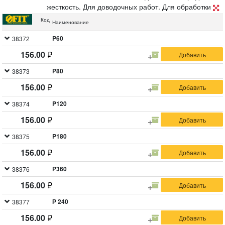
жесткость. Для доводочных работ. Для обработки
металла, дерева, фанеры, гипсокартона, ДСП.
Код
Наименование
Материал: алюминий-оксидный абразивный слой.
Упаковка: п/э пакет с картонным подвесом.
P60
38372
156.00
P80
38373
156.00
P120
38374
156.00
P180
38375
156.00
P360
38376
156.00
Р 240
38377
156.00