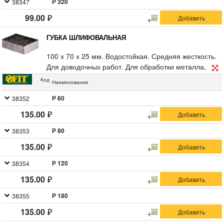
Р 320
38347
99.00
ГУБКА ШЛИФОВАЛЬНАЯ
100 х 70 х 25 мм. Водостойкая. Средняя жесткость.
Для доводочных работ. Для обработки металла,
дерева, фанеры, гипсокартона, ДСП. Материал:
Код
Наименование
алюминий- оксидный абразивный слой. Упаковка: п/
э пакет с картонным подвесом.
Р 60
38352
135.00
Р 80
38353
135.00
Р 120
38354
135.00
Р 180
38355
135.00