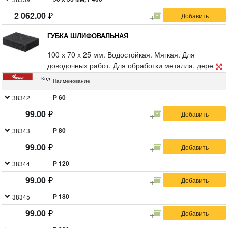
2 062.00
ГУБКА ШЛИФОВАЛЬНАЯ
100 х 70 х 25 мм. Водостойкая. Мягкая. Для
доводочных работ. Для обработки металла, дерева,
фанеры, гипсокартона, ДСП. Материал: алюминий-
Код
Наименование
оксидный абразивный слой. Упаковка: п/э пакет с
картонным подвесом.
Р 60
38342
99.00
Р 80
38343
99.00
Р 120
38344
99.00
Р 180
38345
99.00