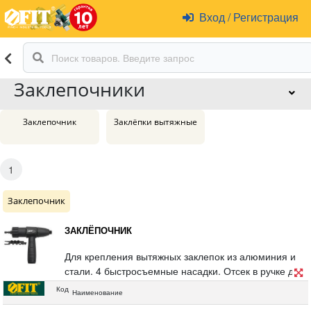
Вход
/
Регистрация
Заклепочники
Заклепочник
Заклёпки вытяжные
1
Заклепочник
ЗАКЛЁПОЧНИК
Для крепления вытяжных заклепок из алюминия и
стали. 4 быстросъемные насадки. Отсек в ручке для
хранения заклепок. Шестигранный хвостовик.
Код
Наименование
Материал: корпус из пластика и алюминиевого