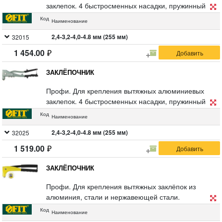
заклепок. 4 быстросменных насадки, пружинный
рычаг для выброса сердечника от заклепок.
Код
Наименование
Материал: литой корпус из алюминиевого сплава,
рукоятка из инструментальной стали с покрытием из
2,4-3,2-4,0-4.8 мм (255 мм)
32015
ПВХ пластика. Упаковка: блистер.
1 454.00
ЗАКЛЁПОЧНИК
Профи. Для крепления вытяжных алюминиевых
заклепок. 4 быстросменных насадки, пружинный
рычаг для выброса сердечника от заклепок.
Код
Наименование
Материал: литой корпус из алюминиевого сплава,
рукоятка из инструментальной стали с виниловым
2,4-3,2-4,0-4.8 мм (255 мм)
32025
покрытием. Для профессионального использования.
1 519.00
Упаковка: блистер.
ЗАКЛЁПОЧНИК
Профи. Для крепления вытяжных заклёпок из
алюминия, стали и нержавеющей стали.
Универсальная поворотная головка для быстрой
Код
Наименование
смены используемого диаметра заклепки