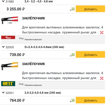
сплава, трехкулачковый механизм захвата заклепок
2,4 - 3,2 - 4,0 - 4,8 мм
31980
из хром-молибденовой стали. Упаковка: блистер.
3 255.00
ЗАКЛЁПОЧНИК
Для крепления вытяжных алюминиевых заклепок. 4
быстросменных насадки, пружинный рычаг для
выброса сердечника от заклепок. Материал:
Код
Наименование
инструментальная сталь, рукоятка с покрытием из
ПВХ пластика. Упаковка: блистер.
D=2.4-3.2-4.0-4.8мм (240 мм)
32000
739.00
ЗАКЛЁПОЧНИК
Для крепления вытяжных алюминиевых заклепок. 4
быстросменных насадки, пружинный рычаг для
выброса сердечника от заклепок. Материал:
Код
Наименование
инструментальная сталь, рукоятка с покрытием из
ПВХ пластика. Упаковка: блистер.
2,4-3,2-4,0-4.8 мм (240 мм)
32001
764.00