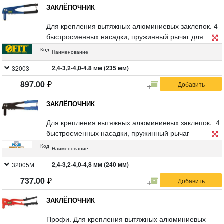
ЗАКЛЁПОЧНИК
Для крепления вытяжных алюминиевых заклепок. 4
быстросменных насадки, пружинный рычаг для
выброса сердечника от заклепок. Материал:
Код
Наименование
инструментальная сталь, рукоятка с покрытием из
ПВХ пластика. Упаковка: блистер.
2,4-3,2-4,0-4.8 мм (235 мм)
32003
897.00
ЗАКЛЁПОЧНИК
Для крепления вытяжных алюминиевых заклепок. 4
быстросменных насадки, пружинный рычаг
для выброса сердечника от заклепок, рукоятка с
Код
Наименование
покрытием из ПВХ пластика. Упаковка: блистер.
2,4-3,2-4,0-4,8 мм (240 мм)
32005М
737.00
ЗАКЛЁПОЧНИК
Профи. Для крепления вытяжных алюминиевых