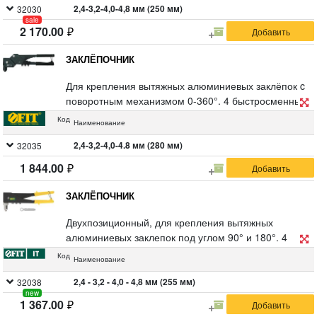
значительно сокращает время, необходимое для
2,4-3,2-4,0-4,8 мм (250 мм)
32030
sale
смены насадки в обычном заклепочнике. Материал:
2 170.00
литой корпус из алюминиевого сплава, стальные
ручки с резиновым покрытием. Упаковка: блистер.
ЗАКЛЁПОЧНИК
Для крепления вытяжных алюминиевых заклёпок c
поворотным механизмом 0-360°. 4 быстросменных
насадки, пружинный рычаг для выброса сердечника
Код
Наименование
от заклепок, рукоятка с виниловым покрытием. Для
профессионального использования. Упаковка:
2,4-3,2-4,0-4.8 мм (280 мм)
32035
блистер.
1 844.00
ЗАКЛЁПОЧНИК
Двухпозиционный, для крепления вытяжных
алюминиевых заклепок под углом 90° и 180°. 4
быстросменных насадки, пружинный рычаг для
Код
Наименование
выброса сердечника от заклепок, рукоятка с
покрытием из ПВХ пластика. Упаковка: блистер.
2,4 - 3,2 - 4,0 - 4,8 мм (255 мм)
32038
new
1 367.00