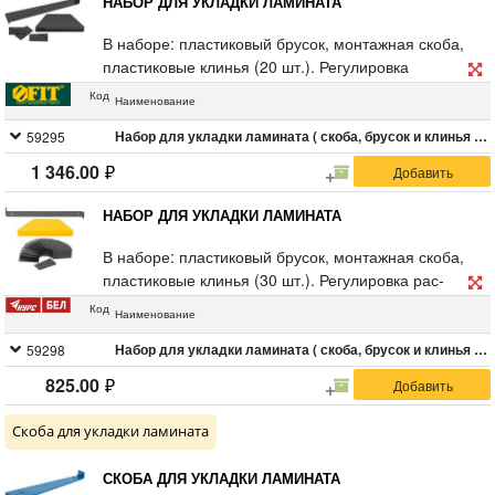
НАБОР ДЛЯ УКЛАДКИ ЛАМИНАТА
В наборе: пластиковый брусок, монтажная скоба,
пластиковые клинья (20 шт.). Регулировка
расстояния между ламинатными панелями и стеной
Код
Наименование
с помощью пластиковых клиньев, возможность
работы в ограниченном пространстве. Материал:
Набор для укладки ламината ( скоба, брусок и клинья распорные 20 шт. )
59295
инструментальная сталь, пластик.
1 346.00
Упаковка: картонная коробка.
НАБОР ДЛЯ УКЛАДКИ ЛАМИНАТА
В наборе: пластиковый брусок, монтажная скоба,
пластиковые клинья (30 шт.). Регулировка рас-
стояния между ламинатными панелями и стеной с
Код
Наименование
помощью пластиковых клиньев, возможность
работы в ограниченном пространстве. Материал:
Набор для укладки ламината ( скоба, брусок и клинья распорные 30 шт. )
59298
инструментальная сталь, пластик. Упаковка: п/э
825.00
пакет с подвесом.
Скоба для укладки ламината
СКОБА ДЛЯ УКЛАДКИ ЛАМИНАТА