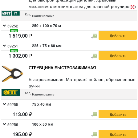
механизм с мелким шагом для плавной регулировки
силы сжатия. Пружинный механизм для быстрого
Код
Наименование
сброса сжатия. Материал: корпус из пластика,
усиленного фибергласом, губки из пластика,
250 х 100 х 70 м
59252
new
храповый механизм из инструментальной стали.
1 519.00
225 х 75 x 60 мм
59251
new
1 302.00
СТРУБЦИНА БЫСТРОЗАЖИМНАЯ
Быстрозажимная. Материал: нейлон, обрезиненные
ручки
Код
Наименование
75 х 40 мм
59255
113.00
100 х 50 мм
59256
195.00