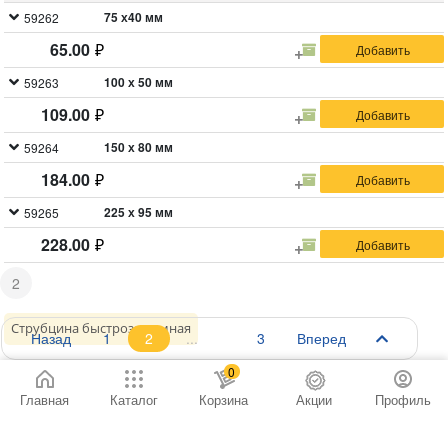
75 х40 мм
59262
65.00
100 х 50 мм
59263
109.00
150 х 80 мм
59264
184.00
225 х 95 мм
59265
228.00
2
Струбцина быстрозажимная
Назад
1
2
3
Вперед
СТРУБЦИНА БЫСТРОЗАЖИМНАЯ
0
Главная
Каталог
Корзина
Акции
Профиль
Клещеобразная струбцина используется для
зажима и фиксации различных деталей. Материал: