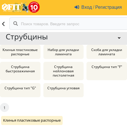
Вход
/
Регистрация
Струбцины
Клинья пластиковые
Набор для укладки
Скоба для укладки
распорные
ламината
ламината
Струбцина
Струбцина
Струбцина тип "F"
быстрозажимная
нейлоновая
пистолетная
Струбцина тип "G"
Струбцина угловая
1
Клинья пластиковые распорные