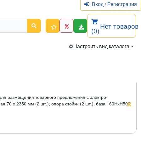
Вход
/
Регистрация
Нет товаров
(0)
Настроить вид каталога
для размещения товарного предложения с электро-
 70 х 2350 мм (2 шт.); опора стойки (2 шт.); база 160HхH500
яя перфорированная 400 х 1250 мм (5Hшт.); стенка задняя
 1250 мм (1 шт.); полка 400 х 1250Hмм (1Hшт.); кронштейн
т.); наклейка для фриза TM MAXPRO (1 шт.); крюк одинарный
вар в комплект поставки не входит.