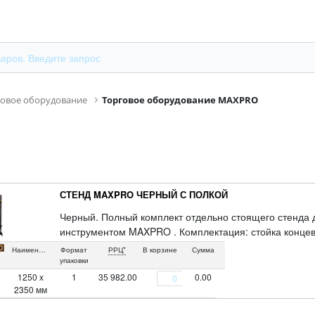
говое оборудование
Торговое оборудование MAXPRO
СТЕНД MAXPRO ЧЕРНЫЙ С ПОЛКОЙ
Черный. Полный комплект отдельно стоящего стенда 
инструментом MAXPRO . Комплектация: стойка концевая
мм (2 шт.); ножка неокрашенная (4 шт.); стенка задн
Наименование
Формат
РРЦ*
В корзине
Сумма
перфорированная 200HхH1250Hмм (1Hшт.); полка 500 х
упаковки
400 мм (2Hшт.); фриз наклонный 350HхH1250 мм (1 ш
1250 х
1
35 982.00
0.00
2350 мм
150 мм (38 шт.). На изображении пример выкладки, то