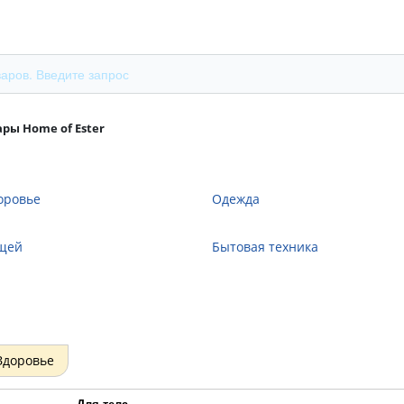
ары Home of Ester
оровье
Одежда
щей
Бытовая техника
Здоровье
Для тела