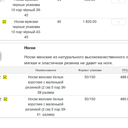
черные упаковка
10 пар чёрный 39-
42
Носки мужские
40
1 833.00
черные упаковка
10 пар чёрный 43-
45
Носки
Носки женские из натурального высококачественного х
мягкая и эластичная резинка не давит на ноги.
68% хлопок, 29% полиэстер, 3% спандекс.
Наименование
Формат упаковки
РРЦ
Носки женские белые
50/150
488.
Z
короткие с маленькой
резинкой (2 см) 5 пар 36-
38 размер
Носки женские белые
50/150
480.
Z
короткие с маленькой
резинкой (2 см) 5 пар 39-
41 размер