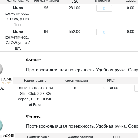
Наименование
Формат упаковки
РРЦ*
В корзине
Сумма
Мыло
96
281.00
0.00
Z
косметическое
GLOW, уп-ка
1шт.
Мыло
96
552.00
0.00
Z
косметическое
GLOW, уп-ка 2
шт.
Фитнес
Противоскользящая поверхность. Удобная ручка. Сов
Наименование
Формат упаковки
РРЦ*
Гантель спортивная
10
2 130.00
OZ
Slim Club 2.23 KG
серая, 1 шт., HOME
of Ester
Фитнес
Противоскользящая поверхность. Удобная ручка. Сов
Наименование
Формат упаковки
РРЦ*