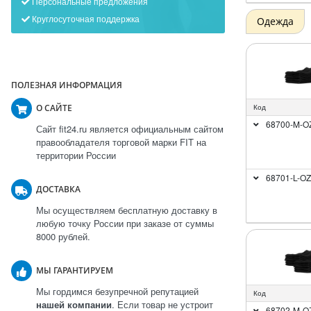
Персональные предложения
Круглосуточная поддержка
Одежда
ПОЛЕЗНАЯ ИНФОРМАЦИЯ
О САЙТЕ
Код
68700-M-O
Сайт fit24.ru является официальным сайтом
правообладателя торговой марки FIT на
территории России
68701-L-OZ
ДОСТАВКА
Мы осуществляем бесплатную доставку в
любую точку России при заказе от суммы
8000 рублей.
МЫ ГАРАНТИРУЕМ
Мы гордимся безупречной репутацией
Код
нашей компании
. Если товар не устроит
68702-M-O