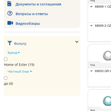
Код
Документы и соглашения
68699-1-O
Вопросы и ответы
Видеообзоры
68699-2-O
Фильтр
Бренд
Home of Ester (
19
)
Код
69650-GR-
Честный Знак
да (
4
)
Код