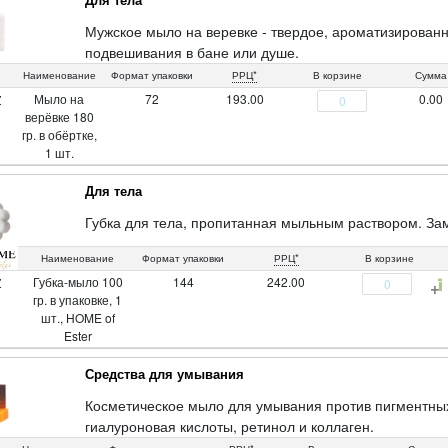
Мужское мыло на веревке - твердое, ароматизирован
подвешивания в бане или душе.
Наименование
Формат упаковки
РРЦ*
В корзине
Сумма
Мыло на
72
193.00
0.00
Z
верёвке 180
гр. в обёртке,
1 шт.
Для тела
Губка для тела, пропитанная мыльным раствором. Заме
Наименование
Формат упаковки
РРЦ*
В корзине
Губка-мыло 100
144
242.00
Z
гр. в упаковке, 1
шт., HOME of
Ester
Средства для умывания
Косметическое мыло для умывания против пигментных
гиалуроновая кислоты, ретинол и коллаген.