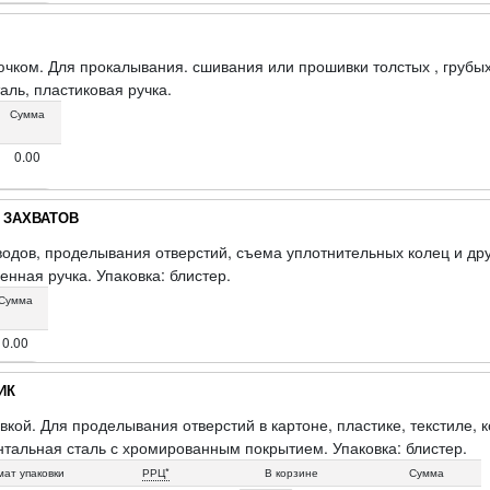
чком. Для прокалывания. сшивания или прошивки толстых , грубых
аль, пластиковая ручка.
Сумма
0.00
 ЗАХВАТОВ
одов, проделывания отверстий, съема уплотнительных колец и дру
енная ручка. Упаковка: блистер.
Сумма
0.00
ИК
вкой. Для проделывания отверстий в картоне, пластике, текстиле, 
тальная сталь с хромированным покрытием. Упаковка: блистер.
ат упаковки
РРЦ*
В корзине
Сумма