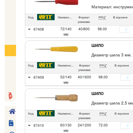
Материал: инструмен
Код
Наименование
Формат
РРЦ*
В корзине
упаковки
72/140
40/800
98.00
67408
мм
ШИЛО
Диаметр шила 3 мм. 
Код
Наименование
Формат
РРЦ*
В корзине
упаковки
52/140
40/1600
98.00
67409
мм
ШИЛО
Диаметр шила 2,5 мм
Код
Наименование
Формат
РРЦ*
В корзине
упаковки
60/130
24/1200
72.00
67410
мм