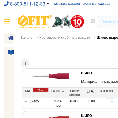
8-800-511-12-33
заказать каталог, визит менеджера
Каталог
Хозтовары и скобяные изделия
Шило, дыр
1
ШИЛО
Материал: инструмен
Код
Наименование
Формат
РРЦ*
В корзине
упаковки
72/140
40/800
93.00
67405
мм
ШИЛО