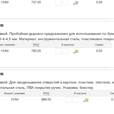
10/60
737.00
0.00
ИК
вкой. Пробойник-дырокол предназначен для использования по бума
,5-4-4,5 мм. Материал: инструментальная сталь, пластиковое покры
ат упаковки
РРЦ*
В корзине
Сумма
10/60
785.00
0.00
ИК
вкой. Для проделывания отверстий в картоне, пластике, текстиле, 
тальная сталь, ПВХ покрытие ручек. Упаковка: блистер.
Формат упаковки
РРЦ*
В корзине
Су
10/50
886.00
0