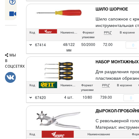
ШИЛО ШОРНОЕ
Шило сапожное с крю
инструментальная ст
Код
Наименование
Формат
РРЦ*
В корзине
упаковки
48/122
50/2000
72.00
67414
мм
МЫ
В
НАБОР МОНТАЖНЫХ
СОЦСЕТЯХ
Для разделения пров
пластиковая обрезин
Код
Наименование
Формат
РРЦ*
В корзине
упаковки
4 шт.
10/80
739.00
67420
ДЫРОКОЛ-ПРОБОЙН
С револьверной голо
Материал: инструмен
Код
Наименование
Форм