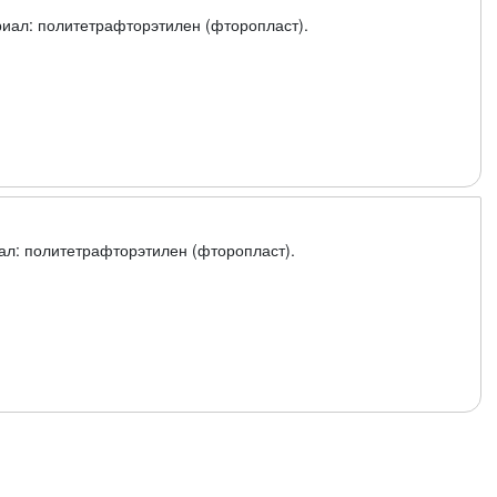
риал: политетрафторэтилен (фторопласт).
ал: политетрафторэтилен (фторопласт).