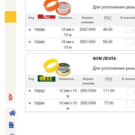
Для уплотнения резь
Код
Наименование
Формат
РРЦ*
В корзин
упаковки
12 мм х
250/1000
46.00
70688
10 м
19 мм х
250/1000
56.00
70689
10 м
ФУМ ЛЕНТА
Для уплотнения резь
Код
Наименование
Формат
РРЦ*
В корзи
упаковки
12 мм х 10
250/1000
171.00
70692
м
19 мм х 10
250/1000
77.00
70694
м