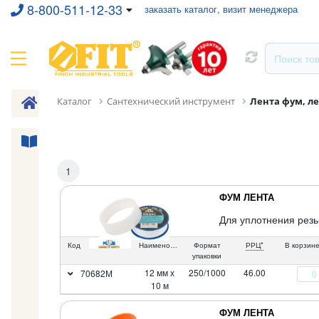
8-800-511-12-33
заказать каталог, визит менеджера
Каталог
Сантехнический инструмент
Лента фум, л
1
ФУМ ЛЕНТА
Для уплотнения резь
Код
Наименование
Формат
РРЦ*
В корзин
упаковки
12 мм х
250/1000
46.00
70682М
10 м
ФУМ ЛЕНТА