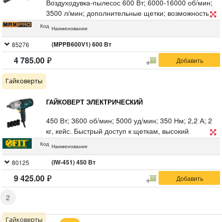
Воздуходувка-пылесос 600 Вт; 6000-16000 об/мин;
3500 л/мин; дополнительные щетки; возможность
работы в режиме выдува воздуха для уборки мусора
Код
Наименование
и листьев, а также в режиме пылесоса; длинное
сопло помогает убрать мусор в труднодоступных
(MPPB600V1) 600 Вт
85276
местах; 1,5 кг; коробка
4 785.00
Гайковерты
ГАЙКОВЕРТ ЭЛЕКТРИЧЕСКИЙ
450 Вт; 3600 об/мин; 5000 уд/мин; 350 Нм; 2,2 А; 2
кг, кейс. Быстрый доступ к щеткам, высокий
крутящий момент, 4 головки основных размеров,
Код
Наименование
реверс, шпиндель-квадрат с фиксатором 1/2",
резиновые вставки
(IW-451) 450 Вт
80125
9 425.00
2
Гайковерты