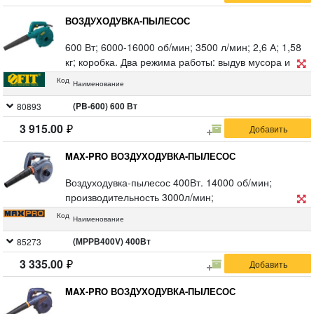
ВОЗДУХОДУВКА-ПЫЛЕСОС
600 Вт; 6000-16000 об/мин; 3500 л/мин; 2,6 А; 1,58
кг; коробка. Два режима работы: выдув мусора и
листьев, режим пылесоса. Электронная регулировка
Код
Наименование
оборотов двигателя; противоударное эластичное
сопло, быстрый доступ к щеткам, фиксатор режима
(PB-600) 600 Вт
80893
включения, легкий вес.
3 915.00
MAX-PRO ВОЗДУХОДУВКА-ПЫЛЕСОС
Воздуходувка-пылесос 400Вт. 14000 об/мин;
производительность 3000л/мин;
дополнительные щетки; возможность работы в
Код
Наименование
режиме выдувамусора и листьев, а также в режиме
выдува мусора и листьев, а также в режиме
(МРРВ400V) 400Вт
85273
пылесоса; длинное сопло помогает убрать мусор в
3 335.00
труднодоступных местах; 1,5 кг; коробка.
MAX-PRO ВОЗДУХОДУВКА-ПЫЛЕСОС