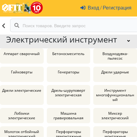
Вход
/
Регистрация
Электрический инструмент
Аппарат сварочный
Бетоносмеситель
Воздуходувка-
пылесос
Гайковерты
Генераторы
Дрели ударные
Дрели электрические
Дрель-шуруповерт
Инструмент
электрическая
многофункциональн
ый
Лобзики
Машина
Миксер
электрические
гравировальная
электрический
Молоток отбойный
Перфораторы
Перфораторы
электрический
демонтажные
монтажные