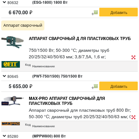
совместимых скоб и гвоздей, быстрая и легкая
(ESG-1800) 1800 Вт
80632
смена расходников, отдельная клавиша
6 670.00
выключения, резиновые вставки.
Аппарат сварочный
АППАРАТ СВАРОЧНЫЙ Д ЛЯ ПЛАСТИКОВЫХ ТРУБ
750/1500 Вт; 50-300 °С; диаметры труб
20/25/32/40/50/63 мм; 3,8/7,5А, 1,6 кг;
металлический кейс. Двойной переключатель
Код
Наименование
мощности, три монтажных отверстия, регулировка
температуры, 6 комплектов насадок, тефлоновое
(PWT-750/1500) 750/1500 Вт
80645
антипригарное покрытие насадок, алюминиевая
5 655.00
нагревательная пластина.
MAX-PRO АППАРАТ СВАРОЧНЫЙ ДЛЯ
ПЛАСТИКОВЫХ ТРУБ
Аппарат сварочный для пластиковых труб 800 Вт;
50-300 °C; диаметры труб 20/25/32/40/50/63 мм; 0,9
кг; металлический кейс.
Код
Наименование
(MPPW800) 800 Вт
85280