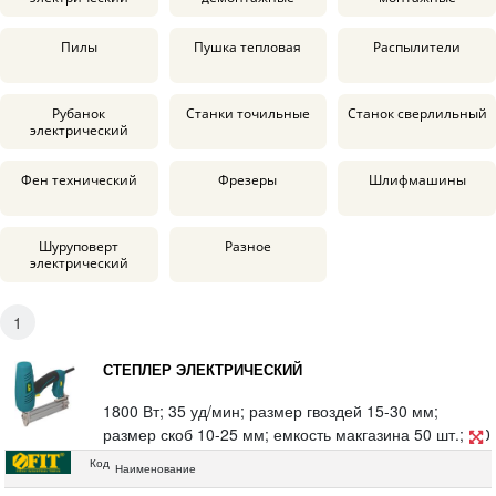
Пилы
Пушка тепловая
Распылители
Рубанок
Станки точильные
Станок сверлильный
электрический
Фен технический
Фрезеры
Шлифмашины
Шуруповерт
Разное
электрический
1
СТЕПЛЕР ЭЛЕКТРИЧЕСКИЙ
1800 Вт; 35 уд/мин; размер гвоздей 15-30 мм;
размер скоб 10-25 мм; емкость макгазина 50 шт.; 8,0
А; 1,5 кг, коробка. Электронная регулировка силы
Код
Наименование
удара, низкий уровень отдачи, широкий спектр