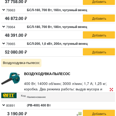
37 758.00
питающей сети 220 В / 50 Гц. 79961 - пластиковый
венец. 79962-79965 - чугунный венец.
БСЛ-160, 700 Вт, 160л, чугунный венец
79963
46 872.00
БСЛ-180, 700 Вт, 180л, чугунный венец
79964
48 391.00
БСЛ-200, 1,0 кВт, 200л, чугунный венец
79965
52 080.00
Воздуходувка-пылесос
ВОЗДУХОДУВКА-ПЫЛЕСОС
400 Вт; 14000 об/мин; 3000 л/мин; 1,7 А; 1,25 кг;
коробка. Два режима работы: выдув мусора и
листьев, режим пылесоса. Противоударное
Код
Наименование
эластичное сопло, быстрый доступ к щеткам,
фиксатор режима включения, легкий вес.
(PB-400) 400 Вт
80891
3 190.00