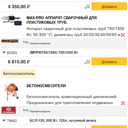
4 350.00
MAX-PRO АППАРАТ СВАРОЧНЫЙ ДЛЯ
ПЛАСТИКОВЫХ ТРУБ
Аппарат сварочный для пластиковых труб 750/1500
Вт; 50-300 °C; диаметры труб 20/25/32/40/50/63 мм;
1,2 кг; металлический кейс.
Код
Наименование
(MPPW750/1500) 750/1500 Вт
85283
6 815.00
Бетоносмеситель
БЕТОНОСМЕСИТЕЛИ
Бетоносмеситель гравитационный циклический.
Предназначен для приготовления подвижных
бетонных смесей с крупностью заполнителя до 40
Код
Наименование
мм и штукатурных растворов, применяемых в
строительстве. Время перемешивания до 120 сек.
БСЛ-120, 500 Вт, 120л, чугунный венец
79962
Привод опрокидывания ручной. Напряжение