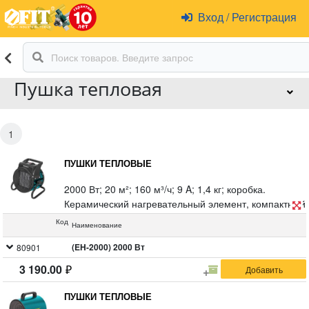
Вход
/
Регистрация
Пушка тепловая
1
ПУШКИ ТЕПЛОВЫЕ
2000 Вт; 20 м²; 160 м³/ч; 9 A; 1,4 кг; коробка.
Керамический нагревательный элемент, компактный
размер, ступенчатая регулировка мощности, режим
Код
Наименование
вентиляции без нагрева, удобная ручка для
переноски, эргономичная конструкция, экономичный
(EH-2000) 2000 Вт
80901
расход энергии, защита от перегрева, термостат с
3 190.00
регулировкой поддерживаемой температуры,
регулировка угла наклона воздушного потока.
ПУШКИ ТЕПЛОВЫЕ