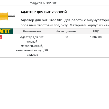
градусов, 5 CrV бит
АДАПТЕР ДЛЯ БИТ УГЛОВОЙ
Адаптер для бит. Угол 90°. Для работы с аккумулят
образный хвостовик под биту. Материал: корпус из не
из инструментальной стали. Упаковка: блистер.
Наименование
Формат упаковки
РРЦ*
Адаптер для бит
50
1 302.00
w
угловой
металлический,
нейлоновый корпус, 90
градусов