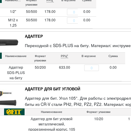
Наименование
Формат
РРЦ*
В корзине
Сумма
упаковки
1/2"
50/500
178.00
0.00
М12 х
50/500
178.00
0.00
1,25
АДАПТЕР
Переходной с SDS-PLUS на биту. Материал: инструмен
Наименование
Формат
РРЦ*
В корзине
Сумма
упаковки
Адаптер
50/200
633.00
0.00
SDS-PLUS
на биту
АДАПТЕР ДЛЯ БИТ УГЛОВОЙ
Адаптер для бит. Угол 105°. Для работы с электродре
биты из CR-V стали PH2, PH2, PZ2, PZ2. Материал: ко
Упаковка: блистер.
Наименование
Формат упаковки
Адаптер для бит угловой
10/20
1
металлический,
прорезиненный корпус, 105