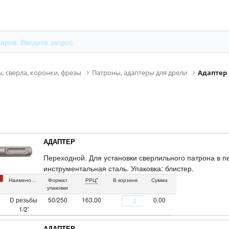
, сверла, коронки, фрезы
Патроны, адаптеры для дрели
Адаптер
АДАПТЕР
Переходной. Для установки сверлильного патрона в
инструментальная сталь. Упаковка: блистер.
Наименование
Формат
РРЦ*
В корзине
Сумма
упаковки
D резьбы
50/250
163.00
0.00
1/2'
АДАПТЕР