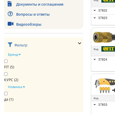
Код
Документы и соглашения
37822
Вопросы и ответы
37823
Видеообзоры
Фильтр
Код
Бренд
37824
FIT (
5
)
КУРС (
2
)
Новинка
Код
да (
1
)
37853