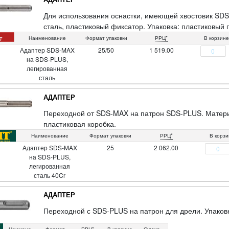
Для использования оснастки, имеющей хвостовик SD
сталь, пластиковый фиксатор. Упаковка: пластиковый 
Наименование
Формат упаковки
РРЦ*
В корзине
Адаптер SDS-MAX
25/50
1 519.00
на SDS-PLUS,
легированная
сталь
АДАПТЕР
Переходной от SDS-MAX на патрон SDS-PLUS. Материа
пластиковая коробка.
Наименование
Формат упаковки
РРЦ*
В корз
Адаптер SDS-MAX
25
2 062.00
на SDS-PLUS,
легированная
сталь 40Cr
АДАПТЕР
Переходной с SDS-PLUS на патрон для дрели. Упаковк