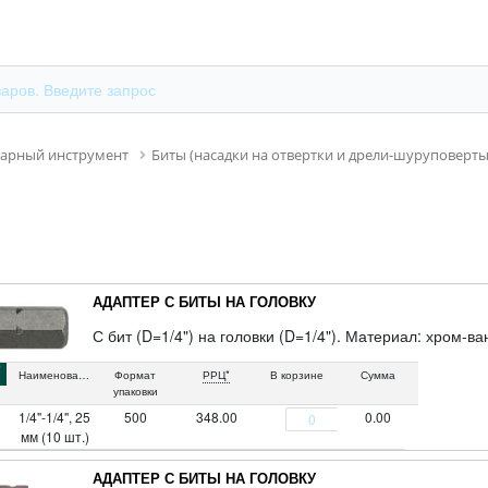
сарный инструмент
Биты (насадки на отвертки и дрели-шуруповерты
АДАПТЕР С БИТЫ НА ГОЛОВКУ
С бит (D=1/4") на головки (D=1/4"). Материал: хром-в
Наименование
Формат
РРЦ*
В корзине
Сумма
упаковки
1/4"-1/4", 25
500
348.00
0.00
мм (10 шт.)
АДАПТЕР С БИТЫ НА ГОЛОВКУ