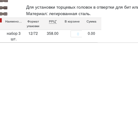
Для установки торцевых головок в отвертки для бит или
Материал: легированная сталь.
Упаковка: двойной блистер.
Наименование
Формат
РРЦ*
В корзине
Сумма
упаковки
набор 3
12/72
358.00
0.00
шт.