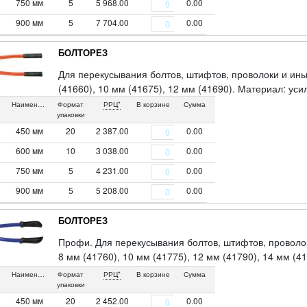
750 мм
5
5 968.00
0.00
900 мм
5
7 704.00
0.00
БОЛТОРЕЗ
Для перекусывания болтов, штифтов, проволоки и ины
(41660), 10 мм (41675), 12 мм (41690). Материал: ус
Наименование
Формат
РРЦ*
В корзине
Сумма
упаковки
450 мм
20
2 387.00
0.00
600 мм
10
3 038.00
0.00
750 мм
5
4 231.00
0.00
900 мм
5
5 208.00
0.00
БОЛТОРЕЗ
Профи. Для перекусывания болтов, штифтов, проволо
8 мм (41760), 10 мм (41775), 12 мм (41790), 14 мм (
ручки. Материал: упрочненная сталь у режущих губок
Наименование
Формат
РРЦ*
В корзине
Сумма
упаковки
450 мм
20
2 452.00
0.00