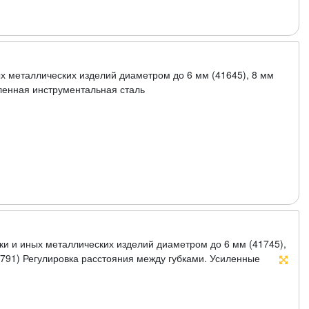
х металлических изделий диаметром до 6 мм (41645), 8 мм
иленная инструментальная сталь
ки и иных металлических изделий диаметром до 6 мм (41745),
41791) Регулировка расстояния между губками. Усиленные
 (HRC 58-59)