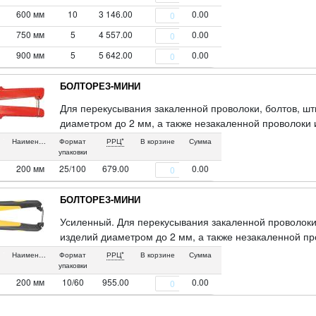
600 мм
10
3 146.00
0.00
750 мм
5
4 557.00
0.00
900 мм
5
5 642.00
0.00
БОЛТОРЕЗ-МИНИ
Для перекусывания закаленной проволоки, болтов, шт
диаметром до 2 мм, а также незакаленной проволоки 
Материал: хром-ванадиевая сталь, пластиковые ручки
Наименование
Формат
РРЦ*
В корзине
Сумма
упаковки
200 мм
25/100
679.00
0.00
БОЛТОРЕЗ-МИНИ
Усиленный. Для перекусывания закаленной проволоки
изделий диаметром до 2 мм, а также незакаленной пр
диаметром до 3,5 мм. Материал: хром-ванадиевая ста
Наименование
Формат
РРЦ*
В корзине
Сумма
прорезиненными накладками. Упаковка: блистер.
упаковки
200 мм
10/60
955.00
0.00