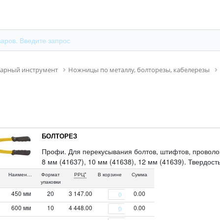
сарный инструмент
Ножницы по металлу, болторезы, кабелерезы
БОЛТОРЕЗ
Профи. Для перекусывания болтов, штифтов, проволо
8 мм (41637), 10 мм (41638), 12 мм (41639). Твердос
инструментальной стали с пластиковыми накладками, 
Наименование
Формат
РРЦ*
В корзине
Сумма
упаковки
450 мм
20
3 147.00
0.00
600 мм
10
4 448.00
0.00