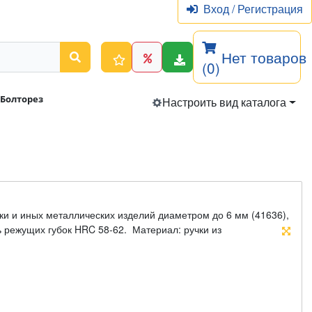
Вход
/
Регистрация
Нет товаров
(0)
Болторез
Настроить вид каталога
ки и иных металлических изделий диаметром до 6 мм (41636),
ть режущих губок HRC 58-62. Материал: ручки из
губки из хром-молибденовой стали.