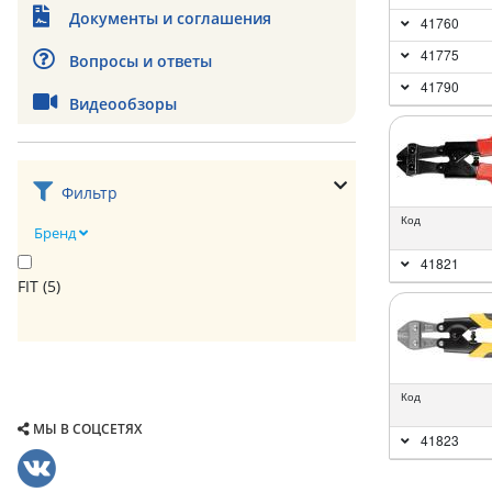
Документы и соглашения
41760
41775
Вопросы и ответы
41790
Видеообзоры
Фильтр
Код
Бренд
41821
FIT (
5
)
Код
МЫ В СОЦСЕТЯХ
41823