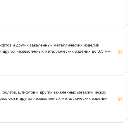
ифтов и других закаленных металлических изделий
и других незакаленных металлических изделий до 3,5 мм.
.
, болтов, штифтов и других закаленных металлических
оволоки и других незакаленных металлических изделий
ль, ручки из инструментальной стали с пластиковыми