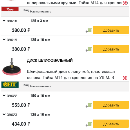
полировальными кругами. Гайка М14 для крепления
на УШМ. В комплекте переходник со штифтом для
Код
Наименование
крепления на дрель. Материал: инструментальная
сталь, платик,подложка из вспененного ПВХ.
125 х 3 мм
39618
380.00
125 х 10 мм
39619
380.00
ДИСК ШЛИФОВАЛЬНЫЙ
Шлифовальный диск с липучкой, пластиковая
основа. Гайка М14 для крепления на УШМ. В
комплект входит переходник со штифтом из
Код
Наименование
инструментальной стали для крепления на дрель.
Предназначен для крепления наждачных кругов.
150 х 10 мм
39622
Упаковка: п/э пакет с картонным подвесом.
553.00
125 х 10 мм
39623
434.00