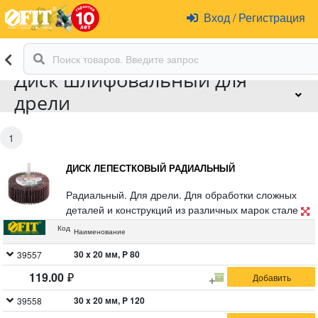
Вход
/
Регистрация
Диск шлифовальный для
дрели
1
ДИСК ЛЕПЕСТКОВЫЙ РАДИАЛЬНЫЙ
Радиальный. Для дрели. Для обработки сложных
деталей и конструкций из различных марок сталей,
цветных металлов, пластмассы и древесины.
Код
Наименование
Используются для чернового, промежуточного и
окончательного шлифования. Диаметр штифта 6
30 x 20 мм, P 80
39557
мм.
119.00
30 x 20 мм, P 120
39558