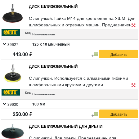
ДИСК ШЛИФОВАЛЬНЫЙ
С липучкой. Гайка М14 для крепления на УШМ. Для
шлифовальных и отрезных машин. Предназначен
для крепления наждачных кругов. В комплект входит
Код
Наименование
переходник для дрели. Упаковка: п/э пакет с
картонным подвесом.
125 х 10 мм, чёрный
39627
443.00
ДИСК ШЛИФОВАЛЬНЫЙ
С липучкой. Используется с алмазными гибкими
шлифовальными кругами и другими
шлифовальными и полировальными кругами. Гайка
Код
Наименование
М14 для крепления на УШМ. В комплекте
переходник со штифтом для крепления на дрель.
100 мм
39630
Материал: инструментальная сталь, пластик,
250.00
подложка из ЭВА. Упаковка: П/Э пакет с картонным
подвесом.
ДИСК ШЛИФОВАЛЬНЫЙ ДЛЯ ДРЕЛИ
С липучкой. Для дрели. Предназначен для