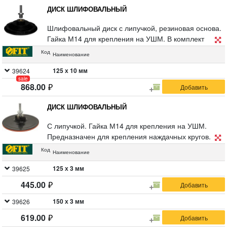
ДИСК ШЛИФОВАЛЬНЫЙ
Шлифовальный диск с липучкой, резиновая основа.
Гайка М14 для крепления на УШМ. В комплект
входит переходник со штифтом из
Код
Наименование
инструментальной стали для крепления на дрель.
Предназначен для крепления наждачных кругов.
125 х 10 мм
39624
sale
Упаковка: п/э пакет с картонным подвесом.
868.00
ДИСК ШЛИФОВАЛЬНЫЙ
С липучкой. Гайка М14 для крепления на УШМ.
Предназначен для крепления наждачных кругов. В
комплект входит переходник для дрели. Упаковка: п/
Код
Наименование
э пакет с картонным подвесом.
125 х 3 мм
39625
445.00
150 х 3 мм
39626
619.00