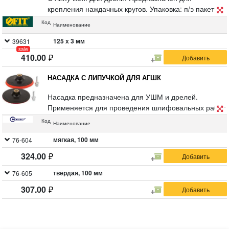
крепления наждачных кругов. Упаковка: п/э пакет с
картонным подвесом.
Код
Наименование
125 х 3 мм
39631
sale
410.00
НАСАДКА С ЛИПУЧКОЙ ДЛЯ АГШК
Насадка предназначена для УШМ и дрелей.
Применяется для проведения шлифовальных работ
совместно с алмазными гибкими шлифовальными
Код
Наименование
кругами (АГШК) на ворсовой основе. В комплекте
поставляется переходник с резьбы М14 на
мягкая, 100 мм
76-604
цилиндрический хвостовик для крепления оснастки
324.00
в патроне электродрели. Материал:
инструментальная сталь, пластик, полиуретановая
твёрдая, 100 мм
76-605
прокладка у мягкой насадки. Упаковка: п/э пакет с
307.00
картонным подвесом.