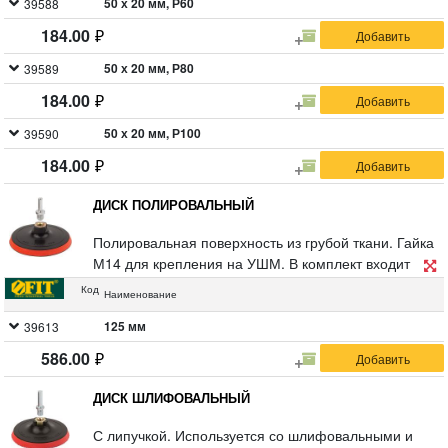
50 х 20 мм, Р60
39588
184.00
50 х 20 мм, Р80
39589
184.00
50 х 20 мм, Р100
39590
184.00
ДИСК ПОЛИРОВАЛЬНЫЙ
Полировальная поверхность из грубой ткани. Гайка
М14 для крепления на УШМ. В комплект входит
переходник со штифтом из инструментальной стали
Код
Наименование
для крепления на дрель. Упаковка: п/э пакет с
картонным подвесом.
125 мм
39613
586.00
ДИСК ШЛИФОВАЛЬНЫЙ
С липучкой. Используется со шлифовальными и