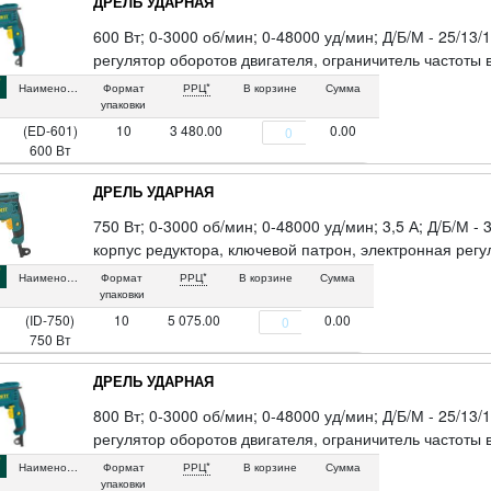
ДРЕЛЬ УДАРНАЯ
600 Вт; 0-3000 об/мин; 0-48000 уд/мин; Д/Б/М - 25/13/
регулятор оборотов двигателя, ограничитель частоты
включения, электрический реверс, дополнительная ру
Наименование
Формат
РРЦ*
В корзине
Сумма
вставки, ключевой патрон.
упаковки
(ED-601)
10
3 480.00
0.00
600 Вт
ДРЕЛЬ УДАРНАЯ
750 Вт; 0-3000 об/мин; 0-48000 уд/мин; 3,5 А; Д/Б/М -
корпус редуктора, ключевой патрон, электронная регу
вращения двигателя, реверс, фиксатор выключателя д
Наименование
Формат
РРЦ*
В корзине
Сумма
дополнительная рукоятка, резиновые вставки, ударн
упаковки
(ID-750)
10
5 075.00
0.00
750 Вт
ДРЕЛЬ УДАРНАЯ
800 Вт; 0-3000 об/мин; 0-48000 уд/мин; Д/Б/М - 25/13/
регулятор оборотов двигателя, ограничитель частоты
включения, электрический реверс, дополнительная ру
Наименование
Формат
РРЦ*
В корзине
Сумма
вставки, ключевой патрон.
упаковки