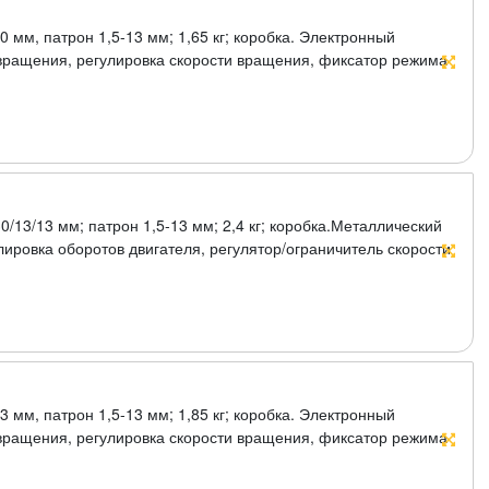
10 мм, патрон 1,5-13 мм; 1,65 кг; коробка. Электронный
 вращения, регулировка скорости вращения, фиксатор режима
чка, ограничитель глубины, функция удара, резиновые
 30/13/13 мм; патрон 1,5-13 мм; 2,4 кг; коробка.Металлический
лировка оборотов двигателя, регулятор/ограничитель скорости
ля удобства при длительной работе,ограничитель глубины,
ый/безударный режим.
13 мм, патрон 1,5-13 мм; 1,85 кг; коробка. Электронный
 вращения, регулировка скорости вращения, фиксатор режима
чка, ограничитель глубины, функция удара, резиновые