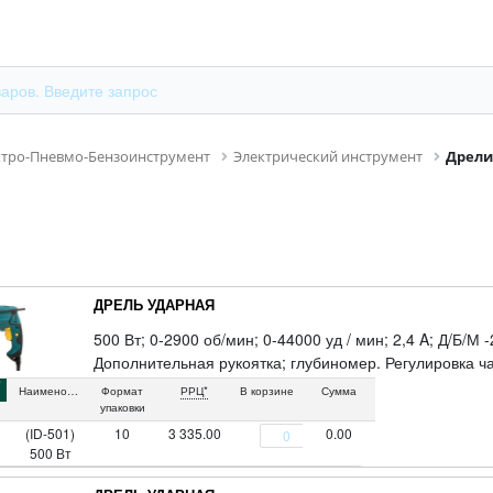
ктро-Пневмо-Бензоинструмент
Электрический инструмент
Дрели
ДРЕЛЬ УДАРНАЯ
500 Вт; 0-2900 об/мин; 0-44000 уд / мин; 2,4 A; Д/Б/М -
Дополнительная рукоятка; глубиномер. Регулировка ч
режима включения, электрический реверс, резиновые 
Наименование
Формат
РРЦ*
В корзине
Сумма
упаковки
(ID-501)
10
3 335.00
0.00
500 Вт