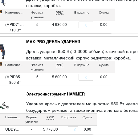
вставки; коробка.
Наименование
Формат
РРЦ*
В корзине
Сумма
упаковки
(MPID710/13V)
5
4 930.00
0.00
710 Вт
MAX-PRO ДРЕЛЬ УДАРНАЯ
Дрель ударная 850 Вт; 0-3000 об/мин; ключевой патро
вставки; металлический корпус редуктора; коробка.
Наименование
Формат
РРЦ*
В корзине
Сумма
упаковки
(MPID850/13V)
5
5 800.00
0.00
850 Вт
Электроинструмент HAMMER
Ударная дрель с двигателем мощностью 950 Вт идеал
безударном режиме, а также кирпича и легкого бетон
Наименование
Формат
РРЦ*
В корзине
Сумма
упаковки
UDD950B
-
5 778.00
0.00