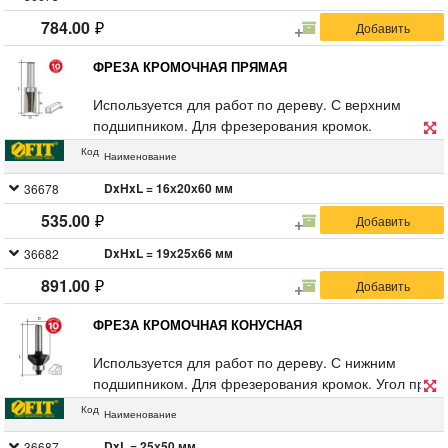
784.00
ФРЕЗА КРОМОЧНАЯ ПРЯМАЯ
Используется для работ по дереву. С верхним
подшипником. Для фрезерования кромок.
Цилиндрический хвостовик 8 мм. Материал:
Код
Наименование
инструментальная сталь с твердосплавными
режущими вставками. Упаковка: двойной блистер.
DxHxL = 16х20х60 мм
36678
535.00
DxHxL = 19х25х66 мм
36682
891.00
ФРЕЗА КРОМОЧНАЯ КОНУСНАЯ
Используется для работ по дереву. С нижним
подшипником. Для фрезерования кромок. Угол при
вершине 90°. Цилиндрический хвостовик 8 мм.
Код
Наименование
Материал: инструментальная сталь с
твердосплавными режущими вставками. Упаковка:
DxL = 25х50 мм
36687