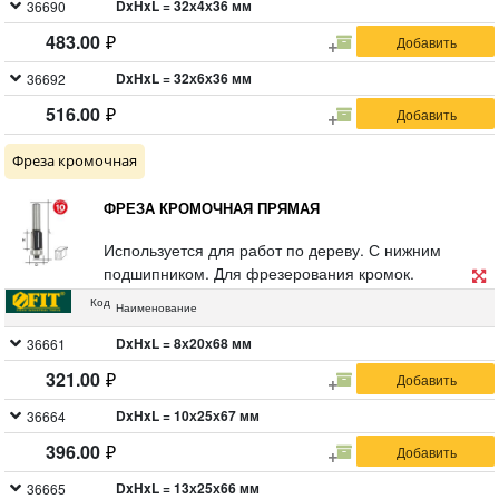
двойной блистер.
DxHxL = 32х4х36 мм
36690
483.00
DxHxL = 32х6х36 мм
36692
516.00
Фреза кромочная
ФРЕЗА КРОМОЧНАЯ ПРЯМАЯ
Используется для работ по дереву. С нижним
подшипником. Для фрезерования кромок.
Цилиндрический хвостовик 8 мм. Материал
Код
Наименование
инструментальная сталь с твердосплавными
режущими вставками. Упаковка: двойной блистер.
DxHxL = 8х20х68 мм
36661
321.00
DxHxL = 10х25х67 мм
36664
396.00
DxHxL = 13х25х66 мм
36665