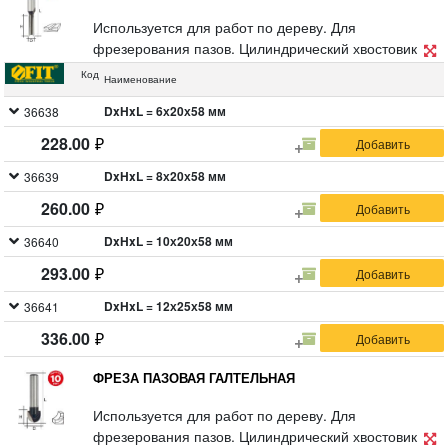
Используется для работ по дереву. Для
фрезерования пазов. Цилиндрический хвостовик 8
мм. Материал: инструментальная сталь с
Код
Наименование
твердосплавными режущими вставками. Упаковка:
двойной блистер.
DxHxL = 6х20х58 мм
36638
228.00
DxHxL = 8х20х58 мм
36639
260.00
DxHxL = 10х20х58 мм
36640
293.00
DxHxL = 12х25х58 мм
36641
336.00
ФРЕЗА ПАЗОВАЯ ГАЛТЕЛЬНАЯ
Используется для работ по дереву. Для
фрезерования пазов. Цилиндрический хвостовик 8