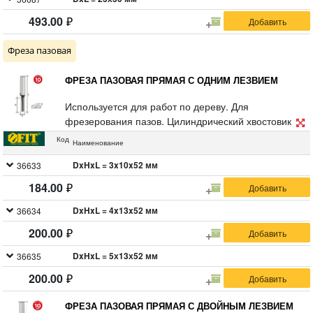
двойной блистер.
493.00
Фреза пазовая
ФРЕЗА ПАЗОВАЯ ПРЯМАЯ С ОДНИМ ЛЕЗВИЕМ
Используется для работ по дереву. Для
фрезерования пазов. Цилиндрический хвостовик 8
мм. Материал: инструментальная сталь с
Код
Наименование
твердосплавной режущей вставкой. Упаковка:
двойной блистер.
DxHxL = 3x10x52 мм
36633
184.00
DxHxL = 4x13x52 мм
36634
200.00
DxHxL = 5х13х52 мм
36635
200.00
ФРЕЗА ПАЗОВАЯ ПРЯМАЯ С ДВОЙНЫМ ЛЕЗВИЕМ