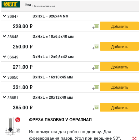
мм. Материал: инструментальная сталь с
Код
Наименование
твердосплавными режущими вставками. Упаковка:
двойной блистер.
DxHxL = 8х6х44 мм
36647
228.00
DxHxL = 10х6,5x40 мм
36648
250.00
DxHxL = 12х9,5х42 мм
36649
271.00
DxHxL = 16х10х45 мм
36650
321.00
DxHxL = 20х12х49 мм
36651
385.00
ФРЕЗА ПАЗОВАЯ V-ОБРАЗНАЯ
Используется для работ по дереву. Для
фрезерования пазов. Угол при вершине 90°.