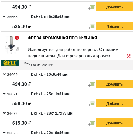
494.00
DxHxL = 16х25х68 мм
36666
535.00
ФРЕЗА КРОМОЧНАЯ ПРОФИЛЬНАЯ
Используется для работ по дереву. С нижним
подшипником. Для фрезерования кромок.
Цилиндрический хвостовик 8 мм. Материал:
Код
Наименование
инструментальная сталь с твердосплавными
режущими вставками. Упаковка: двойной блистер.
DxHxL = 20х8х48 мм
36669
494.00
DxHxL = 25х11х51 мм
36671
559.00
DxHxL = 28х12,7х53 мм
36672
615.00
DxHxL = 32х16х56 мм
36673