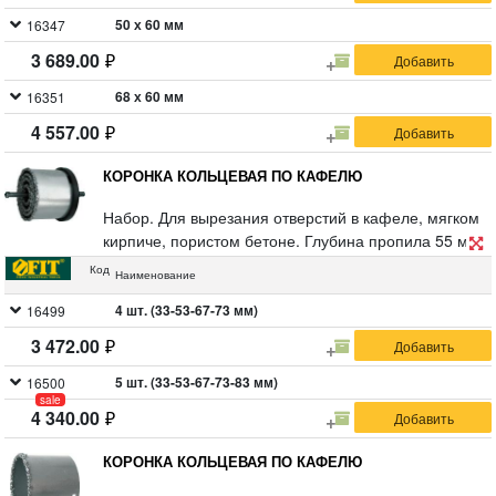
50 х 60 мм
16347
3 689.00
68 х 60 мм
16351
4 557.00
КОРОНКА КОЛЬЦЕВАЯ ПО КАФЕЛЮ
Набор. Для вырезания отверстий в кафеле, мягком
кирпиче, пористом бетоне. Глубина пропила 55 мм.
Материал: инструментальная сталь, режущая
Код
Наименование
кромка из твердосплавного карбид-вольфрамового
сплава ВК8. Упаковка: блистер.
4 шт. (33-53-67-73 мм)
16499
3 472.00
5 шт. (33-53-67-73-83 мм)
16500
sale
4 340.00
КОРОНКА КОЛЬЦЕВАЯ ПО КАФЕЛЮ