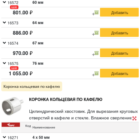
60 мм
16572
sale
801.00
64 мм
16573
886.00
67 мм
16574
970.00
76 мм
16575
sale
1 055.00
Коронка кольцевая по кафелю
КОРОНКА КОЛЬЦЕВАЯ ПО КАФЕЛЮ
Цилиндрический хвостовик. Для вырезания круговых
отверстий в кафеле и стекле. Влажное сверление.
Глубина пропила 30 мм. Материал:
Код
Наименование
инструментальная сталь, режущая кромка содержит
порошок из технических алмазов. Упаковка: блистер.
4 х 50 мм
16271