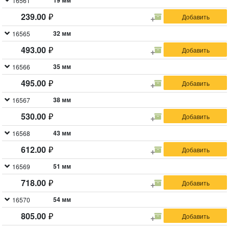
режущая кромка из твердосплавного карбид-
19 мм
16561
вольфрамового сплава ВК8. Упаковка: блистер.
239.00
32 мм
16565
493.00
35 мм
16566
495.00
38 мм
16567
530.00
43 мм
16568
612.00
51 мм
16569
718.00
54 мм
16570
805.00