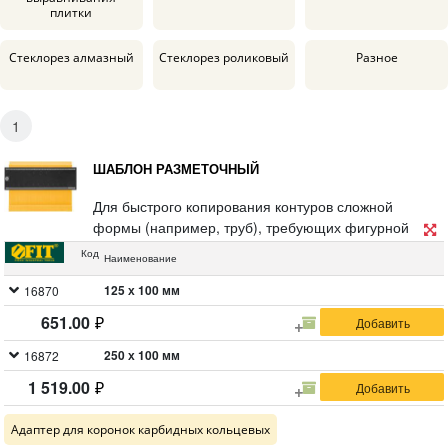
плитки
Стеклорез алмазный
Стеклорез роликовый
Разное
1
ШАБЛОН РАЗМЕТОЧНЫЙ
Для быстрого копирования контуров сложной
формы (например, труб), требующих фигурной
вырезки в материале: керамограните, кафельной
Код
Наименование
плитке, ламинате, линолеуме и т. д. Материал:
ударопрочный ABS пластик.
125 х 100 мм
16870
651.00
250 х 100 мм
16872
1 519.00
Адаптер для коронок карбидных кольцевых