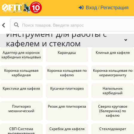
Вход
/
Регистрация
Инструмент для работы с
кафелем и стеклом
Адаптер для коронок
Карандаш
Клинья для кафеля
карбидных кольцевых
Коронка кольцевая
Коронка кольцевая по
Коронка кольцевая по
карбидная
кафелю
керамограниту
Крестики для кафеля
Кусачки-плиткорез
Напильник
карбидный
Плиткорез
Резак для плиткореза
Сверло круговое
механический
(балеринка) по
кафелю
СВП-Система
Скребок для кафеля
Стеклодомкрат
выравнивания