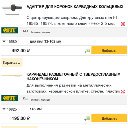
АДАПТЕР ДЛЯ КОРОНОК КАРБИДНЫХ КОЛЬЦЕВЫХ
С центрирующим сверлом. Для круговых пил FIT
16565 -16574. в комплекте ключ «Hex» 2,5 мм.
Материал: легированная инструментальная сталь,
Код
Наименование
твердосплавная вставка.
для пил 32-102 мм
16580
492.00
Карандаш
КАРАНДАШ РАЗМЕТОЧНЫЙ С ТВЕРДОСПЛАВНЫМ
НАКОНЕЧНИКОМ
Для выполнения разметки на металлических
заготовках, керамической плитке, стекле, пластике,
дереве и камне. Зажим для крепления на одежде.
Код
Наименование
Материал: корпус из алюминия с латунным
покрытием, твердосплавный наконечник. Упаковка:
145 мм
16825
блистер.
195.00