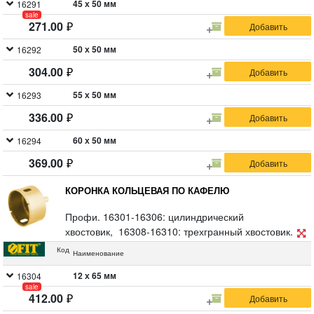
45 х 50 мм
16291
sale
271.00
50 х 50 мм
16292
304.00
55 х 50 мм
16293
336.00
60 х 50 мм
16294
369.00
КОРОНКА КОЛЬЦЕВАЯ ПО КАФЕЛЮ
Профи. 16301-16306: цилиндрический
хвостовик, 16308-16310: трехгранный хвостовик.
Для вырезания круговых отверстий в керамограните,
Код
Наименование
кафельной плитке, бетоне, граните, мраморе,
камне, кирпиче и стекле. Влажное сверление.
12 х 65 мм
16304
sale
Глубина пропила 35 мм. Материал:
412.00
инструментальная сталь, режущая кромка содержит