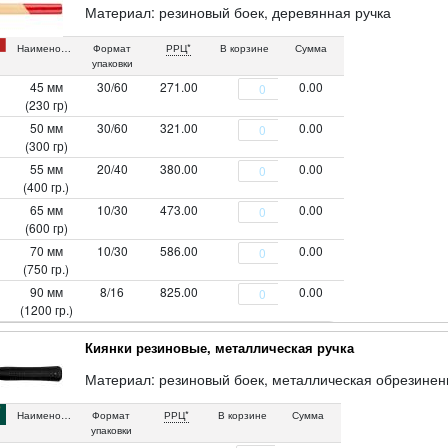
Материал: резиновый боек, деревянная ручка
Наименование
Формат
РРЦ*
В корзине
Сумма
упаковки
45 мм
30/60
271.00
0.00
(230 гр)
50 мм
30/60
321.00
0.00
(300 гр)
55 мм
20/40
380.00
0.00
(400 гр.)
65 мм
10/30
473.00
0.00
(600 гр)
70 мм
10/30
586.00
0.00
(750 гр.)
90 мм
8/16
825.00
0.00
(1200 гр.)
Киянки резиновые, металлическая ручка
Материал: резиновый боек, металлическая обрезинен
Наименование
Формат
РРЦ*
В корзине
Сумма
упаковки