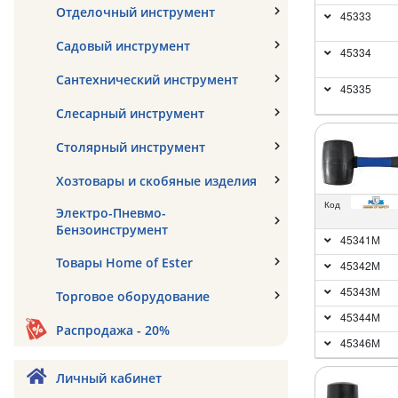
Отделочный инструмент
45333
Садовый инструмент
45334
Сантехнический инструмент
45335
Слесарный инструмент
Столярный инструмент
Хозтовары и скобяные изделия
Код
Электро-Пневмо-
Бензоинструмент
45341М
Товары Home of Ester
45342М
45343М
Торговое оборудование
45344М
Распродажа - 20%
45346М
Личный кабинет