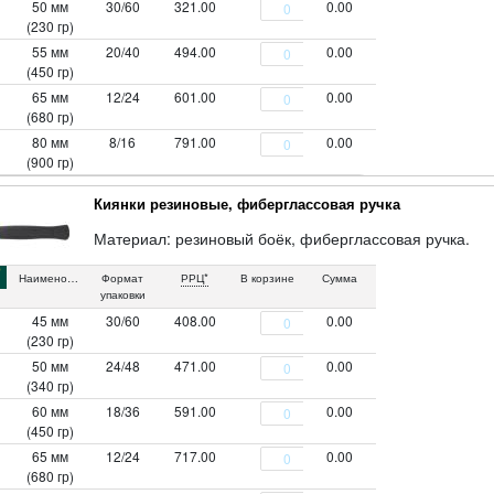
50 мм
30/60
321.00
0.00
(230 гр)
55 мм
20/40
494.00
0.00
(450 гр)
65 мм
12/24
601.00
0.00
(680 гр)
80 мм
8/16
791.00
0.00
(900 гр)
Киянки резиновые, фиберглассовая ручка
Материал: резиновый боёк, фиберглассовая ручка.
Наименование
Формат
РРЦ*
В корзине
Сумма
упаковки
45 мм
30/60
408.00
0.00
(230 гр)
50 мм
24/48
471.00
0.00
(340 гр)
60 мм
18/36
591.00
0.00
(450 гр)
65 мм
12/24
717.00
0.00
(680 гр)