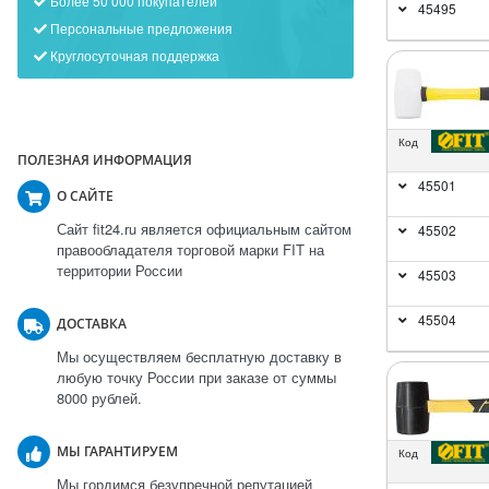
Более 50 000 покупателей
45495
Персональные предложения
Круглосуточная поддержка
Код
ПОЛЕЗНАЯ ИНФОРМАЦИЯ
45501
О САЙТЕ
Сайт fit24.ru является официальным сайтом
45502
правообладателя торговой марки FIT на
территории России
45503
45504
ДОСТАВКА
Мы осуществляем бесплатную доставку в
любую точку России при заказе от суммы
8000 рублей.
МЫ ГАРАНТИРУЕМ
Код
Мы гордимся безупречной репутацией