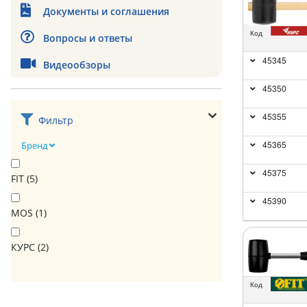
Документы и соглашения
Код
Вопросы и ответы
45345
Видеообзоры
45350
45355
Фильтр
45365
Бренд
45375
FIT (
5
)
45390
MOS (
1
)
КУРС (
2
)
Код