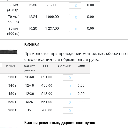
60 мм
12/36
737.00
0.00
(450 гр)
70 мм(
12/24
1 009.00
0.00
680 гр)
80 мм
10/20
1 237.00
0.00
(900 гр)
КИЯНКИ
Применяется при проведении монтажных, сборочных и
стеклопластиковая обрезиненная ручка.
Наименование
Формат
РРЦ*
В корзине
Сумма
упаковки
230 г
12/60
391.00
0.00
340 г
12/48
455.00
0.00
450 г
12/36
543.00
0.00
680 г
6/24
651.00
0.00
900 г
12
760.00
0.00
Киянки резиновые, деревянная ручка