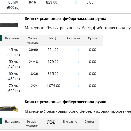
80 мм
8/16
823.00
0.00
(900 гр)
Киянки резиновые, фиберглассовая ручка
Материал: белый резиновый боёк, фиберглассовая ру
Наименование
Формат
РРЦ*
В корзине
Сумма
упаковки
45 мм
30/60
551.00
0.00
(230 гр)
50 мм
24/48
679.00
0.00
(340 гр)
60 мм
18/36
865.00
0.00
(450 гр)
70 мм
12/24
1 076.00
0.00
(680 гр)
Киянки резиновые, фиберглассовая ручка
Материал: резиновый боек, фибергласовая прорезине
Наименование
Формат
РРЦ*
В корзине
Сумма
упаковки