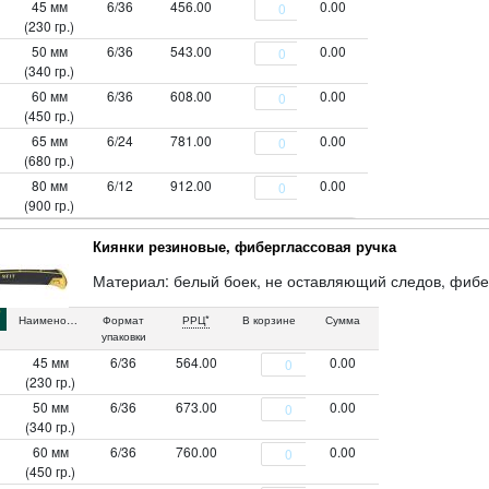
45 мм
6/36
456.00
0.00
(230 гр.)
50 мм
6/36
543.00
0.00
(340 гр.)
60 мм
6/36
608.00
0.00
(450 гр.)
65 мм
6/24
781.00
0.00
(680 гр.)
80 мм
6/12
912.00
0.00
(900 гр.)
Киянки резиновые, фиберглассовая ручка
Материал: белый боек, не оставляющий следов, фибе
Наименование
Формат
РРЦ*
В корзине
Сумма
упаковки
45 мм
6/36
564.00
0.00
(230 гр.)
50 мм
6/36
673.00
0.00
(340 гр.)
60 мм
6/36
760.00
0.00
(450 гр.)