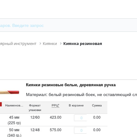
лярный инструмент
Киянки
Киянка резиновая
Киянки резиновые белые, деревянная ручка
Материал: белый резиновый боек, не оставляющий сл
Наименование
Формат
РРЦ*
В корзине
Сумма
упаковки
45 мм
12/60
423.00
0.00
(225 гр)
50 мм
12/48
575.00
0.00
(340 гр.)