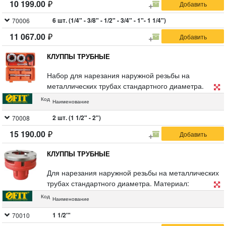
10 199.00
6 шт. (1/4" - 3/8" - 1/2" - 3/4" - 1"- 1 1/4")
70006
11 067.00
КЛУППЫ ТРУБНЫЕ
Набор для нарезания наружной резьбы на
металлических трубах стандартного диаметра.
Материал: инструментальная сталь с
Код
Наименование
хромированным покрытием, корпус из
высококачественного чугуна, резцы из легированной
2 шт. (1 1/2" - 2")
70008
стали. Упаковка: пластиковый чемодан.
15 190.00
КЛУППЫ ТРУБНЫЕ
Для нарезания наружной резьбы на металлических
трубах стандартного диаметра. Материал:
инструментальная сталь с хромированным
Код
Наименование
покрытием,
корпус из высококачественного чугуна, резцы из
1 1/2'"
70010
легированной стали. Упаковка: картонная коробка