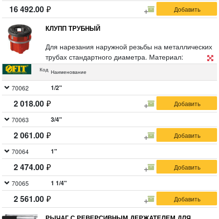
16 492.00
КЛУПП ТРУБНЫЙ
Для нарезания наружной резьбы на металлических
трубах стандартного диаметра. Материал:
инструментальная сталь с черненым покрытием,
Код
Наименование
корпус из высококачественного чугуна, резцы из
легированной стали.
1/2"
70062
2 018.00
3/4"
70063
2 061.00
1"
70064
2 474.00
1 1/4"
70065
2 561.00
РЫЧАГ С РЕВЕРСИВНЫМ ДЕРЖАТЕЛЕМ ДЛЯ