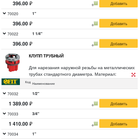
396.00
1"
70020
396.00
1 1/4"
70022
396.00
КЛУПП ТРУБНЫЙ
Для нарезания наружной резьбы на металлических
трубах стандартного диаметра. Материал:
инструментальная сталь с хромированным
Код
Наименование
покрытием, корпус из высококачественного чугуна,
резцы из легированной стали.
1/2"
70032
1 389.00
3/4"
70033
1 410.00
1"
70034