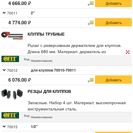
4 666.00
2"
70011
4 774.00
КЛУППЫ ТРУБНЫЕ
Рычаг с реверсивным держателем для клуппов.
Длина 680 мм. Материал: держатель из
высококачественного чугуна, рычаг из
Код
Наименование
высокопрочной инструментальной стали, накладка
на ручку из ABS пластика.
для клуппов 70010-70011
70012
Упаковка: картонная коробка.
6 076.00
РЕЗЦЫ ДЛЯ КЛУППОВ
Запасные. Набор 4 шт. Материал: высокопрочная
инструментальная сталь.
Код
Наименование
1/2"
70015