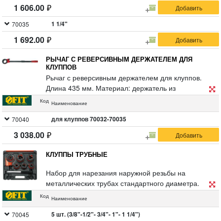
1 606.00
1 1/4"
70035
1 692.00
РЫЧАГ С РЕВЕРСИВНЫМ ДЕРЖАТЕЛЕМ ДЛЯ
КЛУППОВ
Рычаг с реверсивным держателем для клуппов.
Длина 435 мм. Материал: держатель из
высококачественного чугуна, рычаг из
Код
Наименование
высокопрочной инструментальной стали, накладка
на ручку из ABS пластика.
для клуппов 70032-70035
70040
3 038.00
КЛУППЫ ТРУБНЫЕ
Набор для нарезания наружной резьбы на
металлических трубах стандартного диаметра.
Материал: металлический корпус клупп, резцы из
Код
Наименование
высококачественной инструментальной стали.
Упаковка: пластиковый чемодан.
5 шт. (3/8"-1/2"- 3/4"- 1"- 1 1/4")
70045