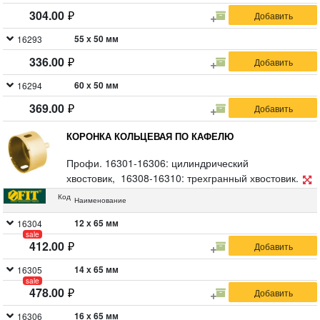
304.00
55 х 50 мм
16293
336.00
60 х 50 мм
16294
369.00
КОРОНКА КОЛЬЦЕВАЯ ПО КАФЕЛЮ
Профи. 16301-16306: цилиндрический
хвостовик, 16308-16310: трехгранный хвостовик.
Для вырезания круговых отверстий в керамограните,
Код
Наименование
кафельной плитке, бетоне, граните, мраморе,
камне, кирпиче и стекле. Влажное сверление.
12 х 65 мм
16304
sale
Глубина пропила 35 мм. Материал:
412.00
инструментальная сталь, режущая кромка содержит
порошок из технических алмазов. Упаковка: блистер.
14 х 65 мм
16305
sale
478.00
16 х 65 мм
16306