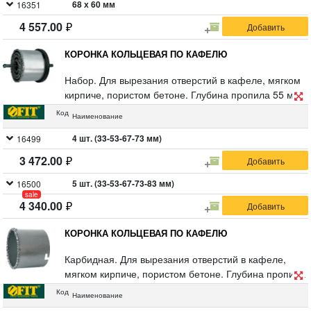
68 х 60 мм
16351
4 557.00
КОРОНКА КОЛЬЦЕВАЯ ПО КАФЕЛЮ
Набор. Для вырезания отверстий в кафеле, мягком
кирпиче, пористом бетоне. Глубина пропила 55 мм.
Материал: инструментальная сталь, режущая
Код
Наименование
кромка из твердосплавного карбид-вольфрамового
сплава ВК8. Упаковка: блистер.
4 шт. (33-53-67-73 мм)
16499
3 472.00
5 шт. (33-53-67-73-83 мм)
16500
sale
4 340.00
КОРОНКА КОЛЬЦЕВАЯ ПО КАФЕЛЮ
Карбидная. Для вырезания отверстий в кафеле,
мягком кирпиче, пористом бетоне. Глубина пропила
55 мм. Материал: инструментальная сталь,
Код
Наименование
режущая кромка из твердосплавного карбид-