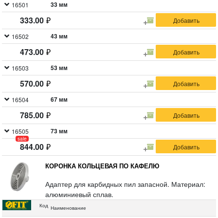
вольфрамового сплава ВК8.
33 мм
16501
333.00
43 мм
16502
473.00
53 мм
16503
570.00
67 мм
16504
785.00
73 мм
16505
sale
844.00
КОРОНКА КОЛЬЦЕВАЯ ПО КАФЕЛЮ
Адаптер для карбидных пил запасной. Материал:
алюминиевый сплав.
Код
Наименование