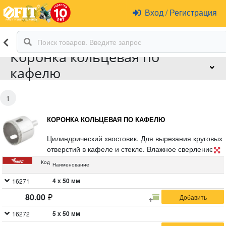
Вход
/
Регистрация
Коронка кольцевая по
кафелю
1
КОРОНКА КОЛЬЦЕВАЯ ПО КАФЕЛЮ
Цилиндрический хвостовик. Для вырезания круговых
отверстий в кафеле и стекле. Влажное сверление.
Глубина пропила 30 мм. Материал:
Код
Наименование
инструментальная сталь, режущая кромка содержит
порошок из технических алмазов. Упаковка: блистер.
4 х 50 мм
16271
80.00
5 х 50 мм
16272