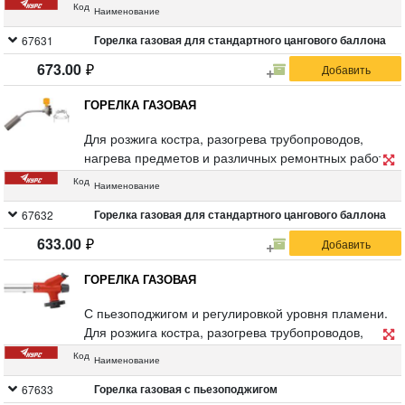
предметов и различных ремонтных работ.
Код
Наименование
ударопрочного ABS пластика, посадочная часть из
Используется со стандартным газовым баллоном.
цинкового сплава и нейлона. Упаковка: блистер.
Температура пламени 1300 °С. Материал:
Горелка газовая для стандартного цангового баллона
67631
алюминиевое сопло, медный ствол, регулятор из
673.00
ударопрочного ABS пластика, посадочная часть из
нейлона и цинкового сплава. Упаковка: блистер.
ГОРЕЛКА ГАЗОВАЯ
Для розжига костра, разогрева трубопроводов,
нагрева предметов и различных ремонтных работ.
Используется со стандартным цанговым газовым
Код
Наименование
баллоном. Материал: латунное сопло, корпус из
инструментальной стали, пластик. Упаковка: блистер
Горелка газовая для стандартного цангового баллона
67632
633.00
ГОРЕЛКА ГАЗОВАЯ
С пьезоподжигом и регулировкой уровня пламени.
Для розжига костра, разогрева трубопроводов,
нагрева предметов и различных ремонтных работ.
Код
Наименование
Используется со стандартным цанговым газовым
баллоном. Температура пламени 1300 º С.
Горелка газовая с пьезоподжигом
67633