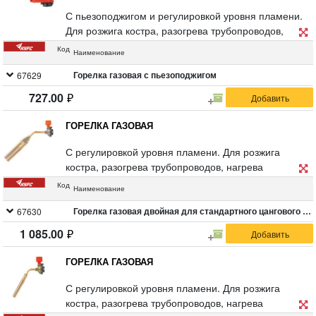
С пьезоподжигом и регулировкой уровня пламени.
Для розжига костра, разогрева трубопроводов,
нагрева предметов и различных ремонтных работ.
Код
Наименование
Используется со стандартным цанговым газовым
баллоном. Температура пламени 1300 °С.
Горелка газовая с пьезоподжигом
67629
Материал: латунное сопло, корпус из
727.00
ударопрочного ABS пластика, ствол из
инструментальной стали, посадочная часть из
ГОРЕЛКА ГАЗОВАЯ
нейлона и цинкового сплава, пластиковый курок.
Упаковка: блистер.
С регулировкой уровня пламени. Для розжига
костра, разогрева трубопроводов, нагрева
предметов и различных ремонтных работ. Овальное
Код
Наименование
сечение пламени хорошо подходит для
прогревания труб, профилей и кромки
Горелка газовая двойная для стандартного цангового баллона
67630
металлического листа. Вихревое пламя.
1 085.00
Закрученный поток повышает стабильность формы
факела. Используется со стандартным газовым
ГОРЕЛКА ГАЗОВАЯ
баллоном. Температура пламени до 1500 °С.
Материал: сопло из нержавеющей стали, ствол из
С регулировкой уровня пламени. Для розжига
алюминия и инструментальной стали, корпус из
костра, разогрева трубопроводов, нагрева
алюминия и цинкового сплава, регулятор из меди и