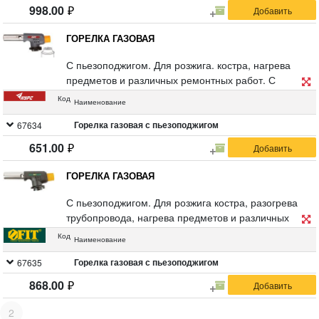
Материал: медное сопло, курок и корпус из
998.00
ударопрочного ABS пластика, регулятор из нейлона,
ствол из нержавеющей стали, посадочная часть из
ГОРЕЛКА ГАЗОВАЯ
нейлона и цинкового сплава. Упаковка: блистер.
С пьезоподжигом. Для розжига. костра, нагрева
предметов и различных ремонтных работ. С
регулятором уровня пламени. Используется со
Код
Наименование
стандартным цанговым газовым баллоном.
Материал: медь, алюминий, цинковый сплав,
Горелка газовая с пьезоподжигом
67634
нержавеющая сталь, термостойкий пластик.
651.00
Упаковка : блистер.
ГОРЕЛКА ГАЗОВАЯ
С пьезоподжигом. Для розжига костра, разогрева
трубопровода, нагрева предметов и различных
ремонтных работ. Регулировка уровня пламени.
Код
Наименование
Используется со стандартным цанговым газовым
баллоном. Материал: инструментальная сталь,
Горелка газовая с пьезоподжигом
67635
термостойкий пластик. Упаковка: блистер.
868.00
2