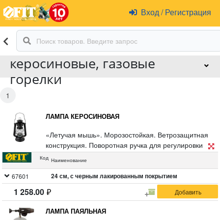
Вход
/
Регистрация
Лампы паяльные и
керосиновые, газовые
горелки
1
ЛАМПА КЕРОСИНОВАЯ
«Летучая мышь». Морозостойкая. Ветрозащитная
конструкция. Поворотная ручка для регулировки
высоты фитиля и яркости лампы. Материал: корпус
Код
Наименование
из инструментальной стали, стеклянная колба
24 см, с черным лакированным покрытием
67601
1 258.00
ЛАМПА ПАЯЛЬНАЯ