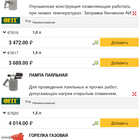
Улучшенная конструкция позволяющая работать
при низких температурах. Заправка бензином АИ92
/ АИ95. Упаковка: картонная коробка.
Код
Наименование
1,0 л
67616
3 472.00
1,5 л
67617
3 689.00
ЛАМПА ПАЯЛЬНАЯ
Для проведения паяльных и прочих работ,
допускающих нагрев открытым пламенем.
Конструкция позволяющая работать при низких
Код
Наименование
температурах, с камерой предварительного
разогрева. Заправка бензином АИ92 / АИ95.
1,5 л
67620
Упаковка: картонная коробка.
4 014.00
ГОРЕЛКА ГАЗОВАЯ