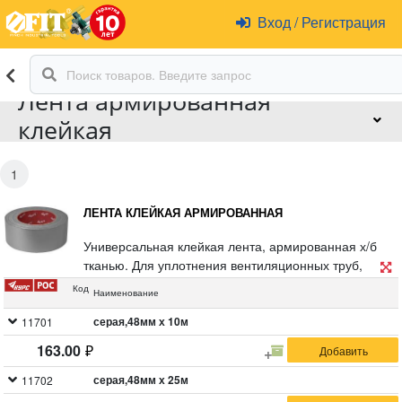
Вход
/
Регистрация
Лента армированная
клейкая
1
ЛЕНТА КЛЕЙКАЯ АРМИРОВАННАЯ
Универсальная клейкая лента, армированная х/б
тканью. Для уплотнения вентиляционных труб,
ремонта различных поверхностей, резиновых
Код
Наименование
шлангов, укры вных пленок. Для соединения
элементов упаковки, несущих повышенные
серая,48мм х 10м
11701
нагрузки. Обладает высокой прочностью на разрыв
163.00
и низким коэффицентом удлинения.
серая,48мм х 25м
11702