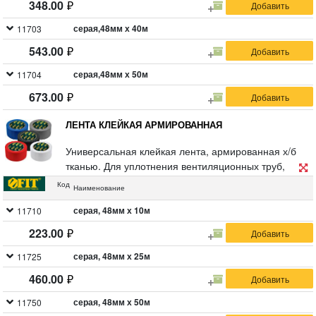
348.00
серая,48мм х 40м
11703
543.00
серая,48мм х 50м
11704
673.00
ЛЕНТА КЛЕЙКАЯ АРМИРОВАННАЯ
Универсальная клейкая лента, армированная х/б
тканью. Для уплотнения вентиляционных труб,
ремонта различных поверхностей, резиновых
Код
Наименование
шлангов, укрывных пленок. Для соединения
элементов упаковки, несущих повышенные
серая, 48мм х 10м
11710
нагрузки. Обладает высокой прочностью на разрыв
223.00
и низким коэффициентом удлинения.
серая, 48мм х 25м
11725
460.00
серая, 48мм х 50м
11750