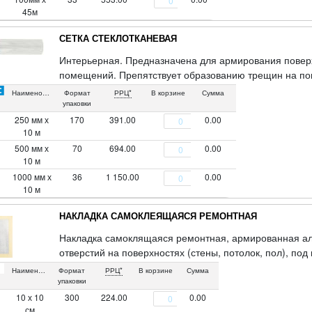
45м
СЕТКА СТЕКЛОТКАНЕВАЯ
Интерьерная. Предназначена для армирования поверх
помещений. Препятствует образованию трещин на пов
гр/м2, ячейка 2 х 2 мм
Наименование
Формат
РРЦ*
В корзине
Сумма
упаковки
250 мм х
170
391.00
0.00
10 м
500 мм х
70
694.00
0.00
10 м
1000 мм х
36
1 150.00
0.00
10 м
НАКЛАДКА САМОКЛЕЯЩАЯСЯ РЕМОНТНАЯ
Накладка самоклящаяся ремонтная, армированная ал
отверстий на поверхностях (стены, потолок, пол), по
потолки. Материал: синтетическое волокно, алюминий,
Наименование
Формат
РРЦ*
В корзине
Сумма
упаковки
10 х 10
300
224.00
0.00
см