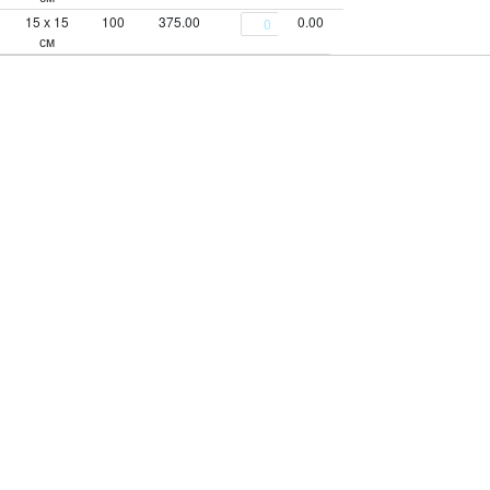
15 х 15
100
375.00
0.00
см