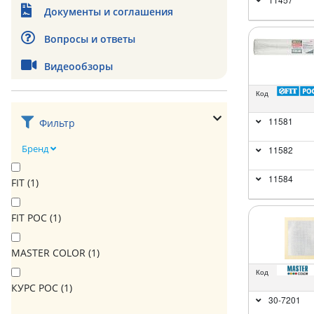
Документы и соглашения
Вопросы и ответы
Видеообзоры
Код
11581
Фильтр
Бренд
11582
11584
FIT (
1
)
FIT РОС (
1
)
MASTER COLOR (
1
)
Код
КУРС РОС (
1
)
30-7201