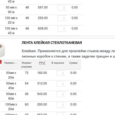
45 м
50 мм х
48
597.00
0.00
90 м
100 мм х
48
293.00
0.00
20 м
100 мм х
48
608.00
0.00
45 м
ЛЕНТА КЛЕЙКАЯ СТЕКЛОТКАНЕВАЯ
Клейкая. Применяется для проклейки стыков между л
оконных коробок к стенам, а также заделки трещин и
г/м2. Материал: стекловолокно, клеевой слой.
Наименование
Формат
РРЦ*
В корзине
Сумма
упаковки
50мм х
72
183.00
0.00
20м
50мм х
54
312.00
0.00
45м
50мм х
36
543.00
0.00
90м
100мм х
60
293.00
0.00
20м
100мм х
33
553.00
0.00