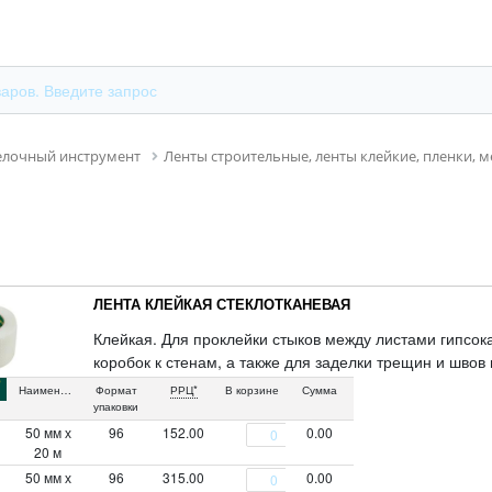
елочный инструмент
Ленты строительные, ленты клейкие, пленки, 
ЛЕНТА КЛЕЙКАЯ СТЕКЛОТКАНЕВАЯ
Клейкая. Для проклейки стыков между листами гипсо
коробок к стенам, а также для заделки трещин и швов
м2. Материал: стекловолокно, клеевой слой.
Наименование
Формат
РРЦ*
В корзине
Сумма
упаковки
50 мм х
96
152.00
0.00
20 м
50 мм х
96
315.00
0.00