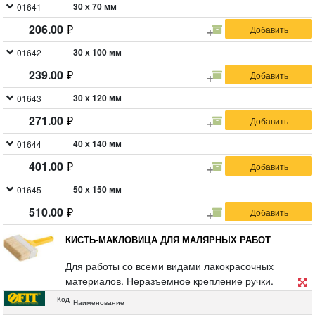
30 х 70 мм
01641
206.00
30 х 100 мм
01642
239.00
30 х 120 мм
01643
271.00
40 х 140 мм
01644
401.00
50 х 150 мм
01645
510.00
КИСТЬ-МАКЛОВИЦА ДЛЯ МАЛЯРНЫХ РАБОТ
Для работы со всеми видами лакокрасочных
материалов. Неразъемное крепление ручки.
Выемка на ручке для закрепления макловицы на
Код
Наименование
ведре, баночке для краски и т.д. Материал: