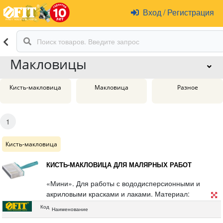
Вход
/
Регистрация
Макловицы
Кисть-макловица
Макловица
Разное
1
Кисть-макловица
КИСТЬ-МАКЛОВИЦА ДЛЯ МАЛЯРНЫХ РАБОТ
«Мини». Для работы с вододисперсионными и
акриловыми красками и лаками. Материал:
искусственная щетина, пластиковый корпус, полая
Код
Наименование
ручка.