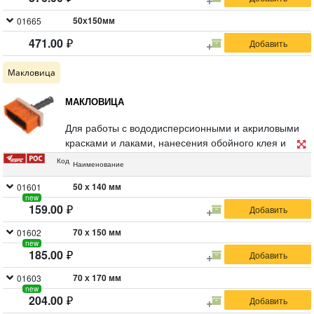
50х150мм
01665
471.00
Макловица
МАКЛОВИЦА
Для работы с вододисперсионными и акриловыми
красками и лаками, нанесения обойного клея и
битумных мастик холодного отверждения.
Код
Наименование
Материал: искусственная щетина, деревянный
корпус из берёзы, съемная полая пластиковая
50 х 140 мм
01601
new
ручка, совместимая с удлинителем.
159.00
70 х 150 мм
01602
new
185.00
70 х 170 мм
01603
new
204.00