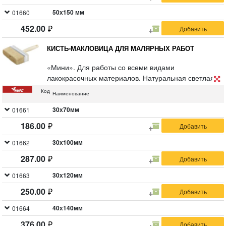
50х150 мм
01660
452.00
КИСТЬ-МАКЛОВИЦА ДЛЯ МАЛЯРНЫХ РАБОТ
«Мини». Для работы со всеми видами
лакокрасочных материалов. Натуральная светлая
щетина, пластиковый корпус.
Код
Наименование
30х70мм
01661
186.00
30х100мм
01662
287.00
30х120мм
01663
250.00
40х140мм
01664
376.00