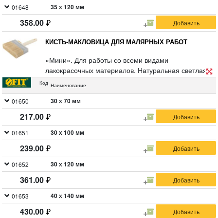
натуральная светлая щетина, пластиковая ручка.
35 х 120 мм
01648
358.00
КИСТЬ-МАКЛОВИЦА ДЛЯ МАЛЯРНЫХ РАБОТ
«Мини». Для работы со всеми видами
лакокрасочных материалов. Натуральная светлая
щетина, пластиковый корпус.
Код
Наименование
30 х 70 мм
01650
217.00
30 х 100 мм
01651
239.00
30 х 120 мм
01652
361.00
40 х 140 мм
01653
430.00