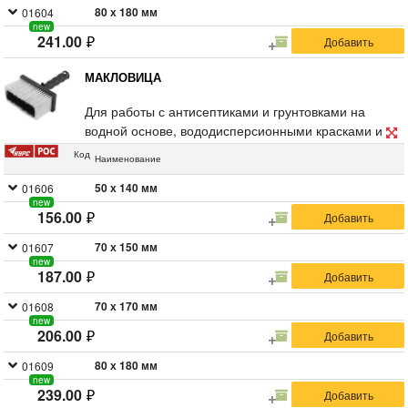
80 х 180 мм
01604
new
241.00
МАКЛОВИЦА
Для работы с антисептиками и грунтовками на
водной основе, вододисперсионными красками и
лаками, размывания потолков и беления
Код
Наименование
поверхностей, нанесения обойного клея и битумных
смесей холодного отверждения. Материал:
50 х 140 мм
01606
new
искусственная щетина, пластиковый корпус,
156.00
съемная полая пластиковая ручка, совместимая с
удлинителем.
70 х 150 мм
01607
new
187.00
70 х 170 мм
01608
new
206.00
80 х 180 мм
01609
new
239.00