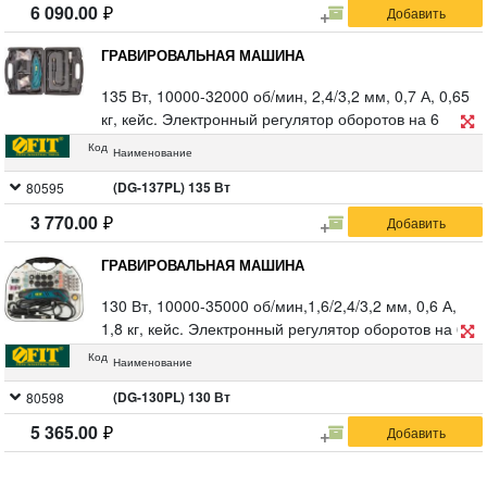
6 090.00
ГРАВИРОВАЛЬНАЯ МАШИНА
135 Вт, 10000-32000 об/мин, 2,4/3,2 мм, 0,7 А, 0,65
кг, кейс. Электронный регулятор оборотов на 6
положений, надежный клавишный переключатель,
Код
Наименование
быстрый доступ к щеткам, блокировка шпинделя,
гибкий вал, комплект аксессуаров.
(DG-137PL) 135 Вт
80595
3 770.00
ГРАВИРОВАЛЬНАЯ МАШИНА
130 Вт, 10000-35000 об/мин,1,6/2,4/3,2 мм, 0,6 А,
1,8 кг, кейс. Электронный регулятор оборотов на 6
положений, надежный клавишный переключатель,
Код
Наименование
быстрый доступ к щеткам, блокировка шпин деля,
гибкий вал, комплект аксессуаров 210 шт.
(DG-130PL) 130 Вт
80598
5 365.00