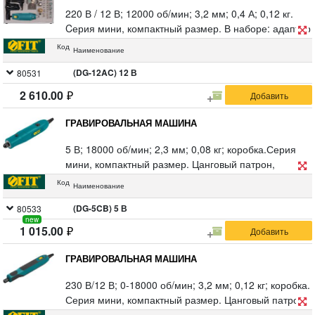
220 В / 12 В; 12000 об/мин; 3,2 мм; 0,4 А; 0,12 кг.
Cерия мини, компактный размер. В наборе: адаптер
12 В, набор насадок, алюминиевый кейс. Цанговый
Код
Наименование
патрон.
(DG-12AC) 12 В
80531
2 610.00
ГРАВИРОВАЛЬНАЯ МАШИНА
5 В; 18000 об/мин; 2,3 мм; 0,08 кг; коробка.Серия
мини, компактный размер. Цанговый патрон,
светодиодная подсветка рабочей зоны, кабель Type-
Код
Наименование
C, набор насадок 6 шт., блокировка шпинделя.
(DG-5CB) 5 В
80533
new
1 015.00
ГРАВИРОВАЛЬНАЯ МАШИНА
230 В/12 В; 0-18000 об/мин; 3,2 мм; 0,12 кг; коробка.
Серия мини, компактный размер. Цанговый патрон,
электронный регулятор оборотов двигателя на 7