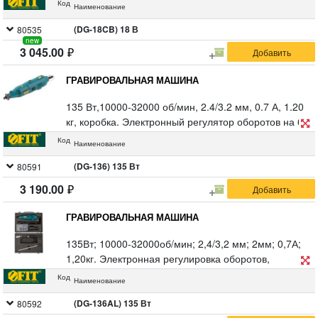
Код
Наименование
положений, эргономическая подставка, набор
насадок 31 шт., блокировка шпинделя, адаптер с
(DG-18CB) 18 В
80535
new
230 В на 18 В, резиновые вставки.
3 045.00
ГРАВИРОВАЛЬНАЯ МАШИНА
135 Вт,10000-32000 об/мин, 2.4/3.2 мм, 0.7 А, 1.20
кг, коробка. Электронный регулятор оборотов на 6
положений, надежный клавишный переключатель,
Код
Наименование
быстрый доступ к щеткам, блокировка шпинделя,
гибкий вал, комплект аксессуаров. (DG-136) 135 Вт
(DG-136) 135 Вт
80591
3 190.00
ГРАВИРОВАЛЬНАЯ МАШИНА
135Вт; 10000-32000об/мин; 2,4/3,2 мм; 2мм; 0,7А;
1,20кг. Электронная регулировка оборотов,
надежный клавишный переключатель,
Код
Наименование
телескопический штатив, гибкий вал, комплект
аксессуаров, алюминиевый кейс.
(DG-136AL) 135 Вт
80592