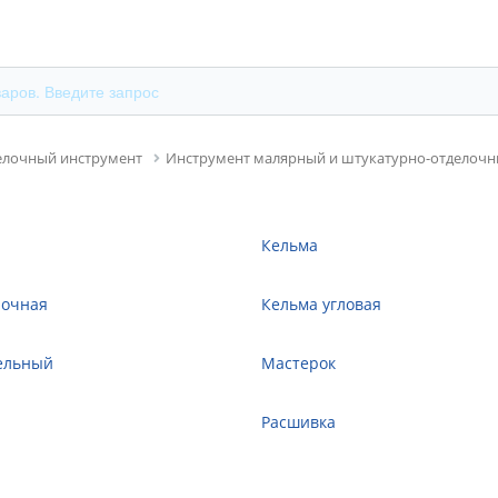
елочный инструмент
Инструмент малярный и штукатурно-отделоч
Кельма
лочная
Кельма угловая
ельный
Мастерок
Расшивка