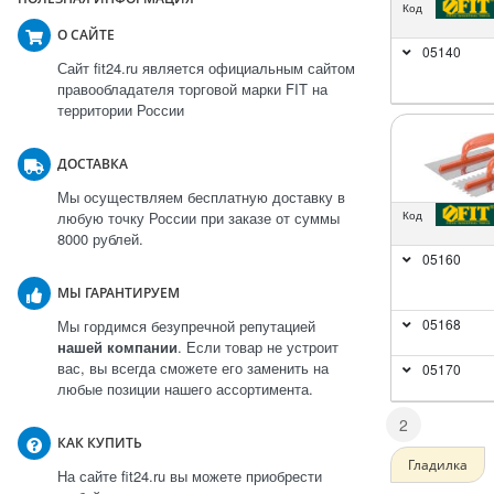
Код
О САЙТЕ
05140
Сайт fit24.ru является официальным сайтом
правообладателя торговой марки FIT на
территории России
ДОСТАВКА
Мы осуществляем бесплатную доставку в
любую точку России при заказе от суммы
Код
8000 рублей.
05160
МЫ ГАРАНТИРУЕМ
05168
Мы гордимся безупречной репутацией
нашей компании
. Если товар не устроит
вас, вы всегда сможете его заменить на
05170
любые позиции нашего ассортимента.
2
КАК КУПИТЬ
Гладилка
На сайте fit24.ru вы можете приобрести