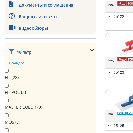
Документы и соглашения
Код
Вопросы и ответы
05122
Видеообзоры
Фильтр
Код
Бренд
05123
FIT (
22
)
FIT РОС (
3
)
MASTER COLOR (
9
)
Код
MOS (
7
)
05125