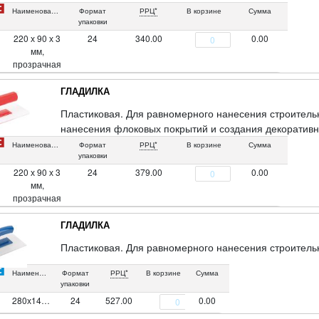
Материал: пластик.
Наименование
Формат
РРЦ*
В корзине
Сумма
упаковки
220 х 90 х 3
24
340.00
0.00
мм,
прозрачная
ГЛАДИЛКА
Пластиковая. Для равномерного нанесения строитель
нанесения флоковых покрытий и создания декоративн
Наименование
Формат
РРЦ*
В корзине
Сумма
упаковки
220 х 90 х 3
24
379.00
0.00
мм,
прозрачная
ГЛАДИЛКА
Пластиковая. Для равномерного нанесения строитель
Наименование
Формат
РРЦ*
В корзине
Сумма
упаковки
280х140х3мм
24
527.00
0.00