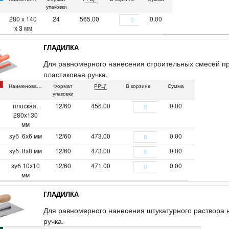
упаковки
280 х 140
24
565.00
0.00
х 3 мм
ГЛАДИЛКА
Для равномерного нанесения строительных смесей пр
пластиковая ручка,
Наименование
Формат
РРЦ*
В корзине
Сумма
упаковки
плоская,
12/60
456.00
0.00
280х130
мм
зуб 6х6 мм
12/60
473.00
0.00
зуб 8х8 мм
12/60
473.00
0.00
зуб 10х10
12/60
471.00
0.00
мм
ГЛАДИЛКА
Для равномерного нанесения штукатурного раствора 
ручка.