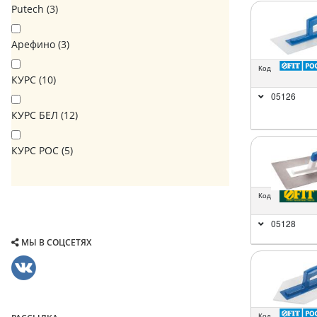
Putech (
3
)
Арефино (
3
)
Код
КУРС (
10
)
05126
КУРС БЕЛ (
12
)
КУРС РОС (
5
)
Код
05128
МЫ В СОЦСЕТЯХ
Код