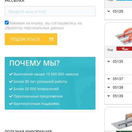
РАССЫЛКА
05129
Нажимая на кнопку, вы соглашаетесь на
обработку персональных данных
ПОДПИСАТЬСЯ
Код
ПОЧЕМУ МЫ?
05135
Выполнили свыше 15 000 000 заказов
05137
Более 30 лет успешной работы
05138
Более 50 000 покупателей
05139
Персональные предложения
Круглосуточная поддержка
ПОЛЕЗНАЯ ИНФОРМАЦИЯ