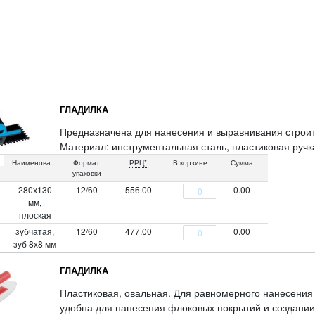
ГЛАДИЛКА
Предназначена для нанесения и выравнивания строит
Материал: инструментальная сталь, пластиковая ручк
Наименование
Формат
РРЦ*
В корзине
Сумма
упаковки
280х130
12/60
556.00
0.00
мм,
плоская
зубчатая,
12/60
477.00
0.00
зуб 8х8 мм
ГЛАДИЛКА
Пластиковая, овальная. Для равномерного нанесения
удобна для нанесения флоковых покрытий и создани