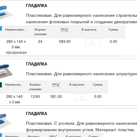
ГЛАДИЛКА
Пластиковая. Для равномерного нанесения строитель
нанесения флоковых покрытий и создании декоратив
пластик.
Наименование
Формат
РРЦ*
В корзине
Сумма
упаковки
280 х 140 х
24
583.00
0.00
3 мм,
прозрачная
ГЛАДИЛКА
Пластиковая. Для равномерного нанесения штукатурно
Наименование
Формат
РРЦ*
В корзине
Сумма
упаковки
280 х 140
12/60
581.00
0.00
х 3 мм
ГЛАДИЛКА
Пластиковая. С уголком. Для равномерного нанесения
формировании внутренних углов. Материал: пластик.
Наименование
Формат
РРЦ*
В корзине
Сумма