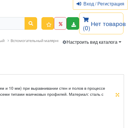
Вход
/
Регистрация
Нет товаров
(0)
ный
Вспомогательный малярный инструмент
Маяки для наливн
Настроить вид каталога
м и 10 мм) при выравнивании стен и полов в процессе
всеми типами маячковых профилей. Материал: сталь с
м подвесом.