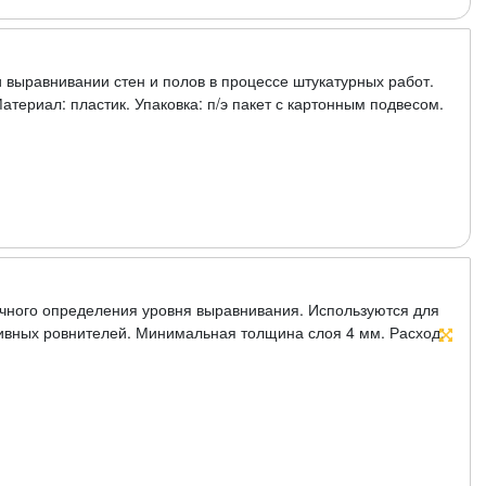
 выравнивании стен и полов в процессе штукатурных работ.
ериал: пластик. Упаковка: п/э пакет с картонным подвесом.
очного определения уровня выравнивания. Используются для
ивных ровнителей. Минимальная толщина слоя 4 мм. Расход:
овень. Материал: полиэтилен (ПВД).