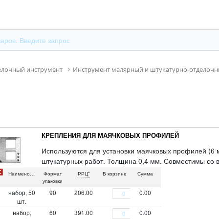
елочный инструмент
Инструмент малярный и штукатурно-отделоч
КРЕПЛЕНИЯ ДЛЯ МАЯЧКОВЫХ ПРОФИЛЕЙ
Используются для установки маячковых профилей (6 м
штукатурных работ. Толщина 0,4 мм. Совместимы со 
цинковым покрытием. Упаковка: п/э пакет с картонны
Наименование
Формат
РРЦ*
В корзине
Сумма
упаковки
набор, 50
90
206.00
0.00
шт.
набор,
60
391.00
0.00