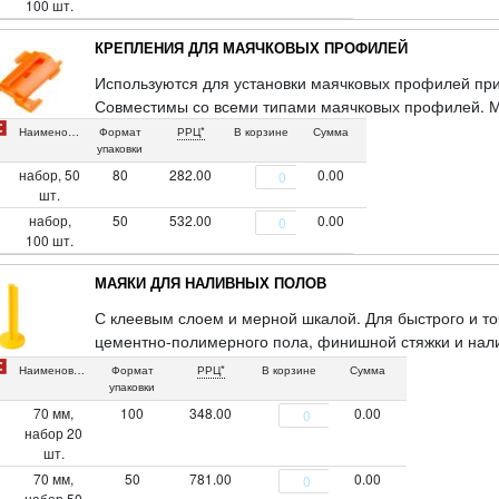
100 шт.
КРЕПЛЕНИЯ ДЛЯ МАЯЧКОВЫХ ПРОФИЛЕЙ
Используются для установки маячковых профилей при
Совместимы со всеми типами маячковых профилей. Мат
Наименование
Формат
РРЦ*
В корзине
Сумма
упаковки
набор, 50
80
282.00
0.00
шт.
набор,
50
532.00
0.00
100 шт.
МАЯКИ ДЛЯ НАЛИВНЫХ ПОЛОВ
С клеевым слоем и мерной шкалой. Для быстрого и т
цементно-полимерного пола, финишной стяжки и нал
1 шт. на 1 м². Для разметки потребуется лазерный ур
Наименование
Формат
РРЦ*
В корзине
Сумма
упаковки
70 мм,
100
348.00
0.00
набор 20
шт.
70 мм,
50
781.00
0.00
набор 50