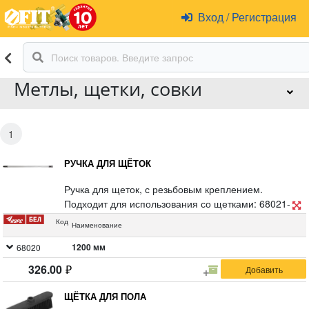
Вход
/
Регистрация
Метлы, щетки, совки
1
РУЧКА ДЛЯ ЩЁТОК
Ручка для щеток, с резьбовым креплением.
Подходит для использования со щетками: 68021-
68025,68027,68039-68044, а также с пластиковыми
Код
Наименование
метлами:68064.68066.68068-68068. Материал:
сталь, пластик.
1200 мм
68020
326.00
ЩЁТКА ДЛЯ ПОЛА