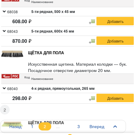
Код
Наименование
резьбой. Подходит к черенкам с резьбовыми
наконечниками (арт. 68019, 68020).
5-ти рядная, 500 х 45 мм
68038
608.00
5-ти рядная, 600х 45 мм
68043
870.00
ЩЁТКА ДЛЯ ПОЛА
Искусственная щетина. Материал колодки — бук.
Посадочное отверстие диаметром 20 мм.
Код
Наименование
4-х рядная, прямоугольная, 265 мм
68040
298.00
2
ЩЁТКА ДЛЯ ПОЛА
Назад
1
2
3
Вперед
Овальная. Искусственная щетина. Материал