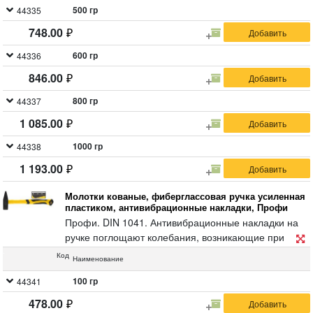
500 гр
44335
748.00
600 гр
44336
846.00
800 гр
44337
1 085.00
1000 гр
44338
1 193.00
Молотки кованые, фиберглассовая ручка усиленная
пластиком, антивибрационные накладки, Профи
Профи. DIN 1041. Антивибрационные накладки на
ручке поглощают колебания, возникающие при
работе. Материал: кованая инструментальная сталь
Код
Наименование
с черным порошковым покрытием, фибергласовая
прорезиненная ручка с добавлением пластика для
100 гр
44341
усиления конструкции.
478.00