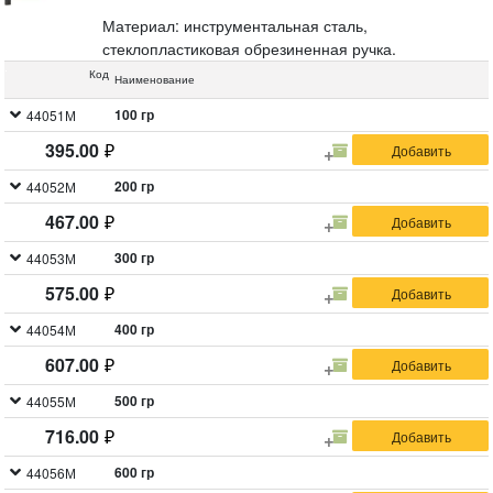
Материал: инструментальная сталь,
стеклопластиковая обрезиненная ручка.
Код
Наименование
100 гр
44051М
395.00
200 гр
44052М
467.00
300 гр
44053М
575.00
400 гр
44054М
607.00
500 гр
44055М
716.00
600 гр
44056М