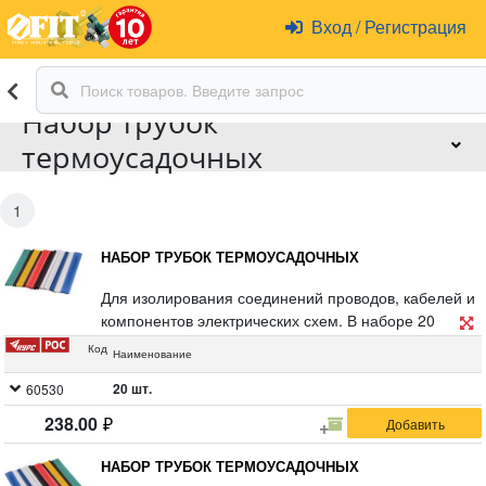
Вход
/
Регистрация
Набор трубок
термоусадочных
1
НАБОР ТРУБОК ТЕРМОУСАДОЧНЫХ
Для изолирования соединений проводов, кабелей и
компонентов электрических схем. В наборе 20
разноцветных трубок длиной 100 мм (2 мм - 2 шт; 3
Код
Наименование
мм - 2 шт; 4 мм-4 шт; 5 мм - 4 шт; 6 мм - 5 шт; 8 мм -
2 шт; 10 мм - 1 шт). Коэффицент усадки 2:1.
20 шт.
60530
Материал: полиолефин.
238.00
НАБОР ТРУБОК ТЕРМОУСАДОЧНЫХ