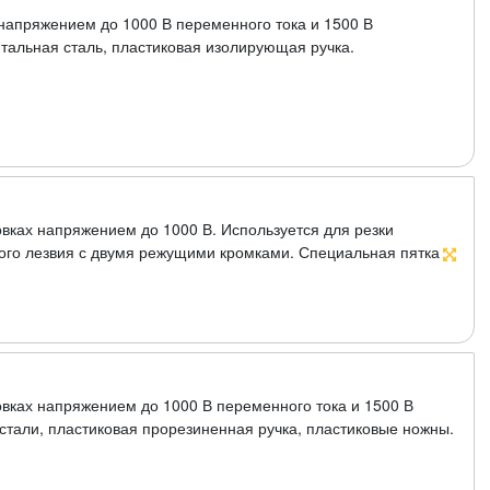
 напряжением до 1000 В переменного тока и 1500 В
тальная сталь, пластиковая изолирующая ручка.
овках напряжением до 1000 В. Используется для резки
того лезвия с двумя режущими кромками. Специальная пятка
и проводника. Материал: нержавеющая сталь, пластиковая
новках напряжением до 1000 В переменного тока и 1500 В
стали, пластиковая прорезиненная ручка, пластиковые ножны.