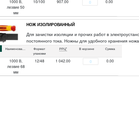
1000 В,
10/100
907.00
0.00
лезвие 50
мм
НОЖ ИЗОЛИРОВАННЫЙ
Для зачистки изоляции и прочих работ в электроуста
постоянного тока. Ножны для удобного хранения нож
стали, пластиковая прорезиненная ручка, пластиковые
Наименование
Формат
РРЦ*
В корзине
Сумма
упаковки
1000 В,
12/48
1 042.00
0.00
лезвие 68
мм