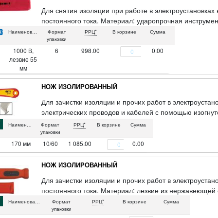
Для снятия изоляции при работе в электроустановках
постоянного тока. Материал: ударопрочная инструмен
Наименование
Формат
РРЦ*
В корзине
Сумма
упаковки
1000 В,
6
998.00
0.00
лезвие 55
мм
НОЖ ИЗОЛИРОВАННЫЙ
Для зачистки изоляции и прочих работ в электроустан
электрических проводов и кабелей с помощью изогну
на конце лезвия предотвращает повреждение оболочк
Наименование
Формат
РРЦ*
В корзине
Сумма
прорезиненная ручка. Упаковка: двойной блистер.
упаковки
170 мм
10/60
1 085.00
0.00
НОЖ ИЗОЛИРОВАННЫЙ
Для зачистки изоляции и прочих работ в электроуста
постоянного тока. Материал: лезвие из нержавеющей 
Наименование
Формат
РРЦ*
В корзине
Сумма
упаковки