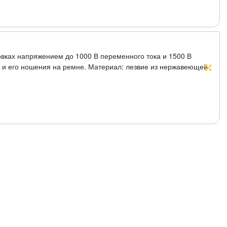
новках напряжением до 1000 В переменного тока и 1500 В
а и его ношения на ремне. Материал: лезвие из нержавеющей
 ножны. Упаковка: блистер.