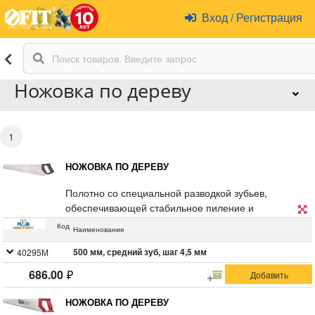
Вход
/
Регистрация
Ножовка по дереву
1
НОЖОВКА ПО ДЕРЕВУ
Полотно со специальной разводкой зубьев,
обеспечивающей стабильное пиление и
пластиковой планкой для защиты зубьев при
Код
Наименование
транспортировке и хранении. Материал:
инструментальная сталь, пластик.
500 мм, средний зуб, шаг 4,5 мм
40295М
686.00
НОЖОВКА ПО ДЕРЕВУ