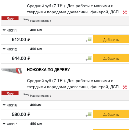
Средний зуб (7 TPI). Для работы с мягкими и
твердыми породами древесины, фанерой, ДСП.
Зубья с двугранной заточкой, разведены, имеют
Код
Наименование
высокочастотную закалку. Материал:
высокоуглеродистая сталь, пластиковая ручка.
400 мм
40311
612.00
450 мм
40312
644.00
НОЖОВКА ПО ДЕРЕВУ
Средний зуб (7 TPI). Для работы с мягкими и
твердыми породами древесины, фанерой, ДСП.
Зубья с двугранной заточкой, разведены, имеют
Код
Наименование
высокочастотную закалку. Материал:
высокоуглеродистая сталь, пластиковая ручка с
400мм
40316
прорезиненной вставкой.
580.00
450 мм
40317