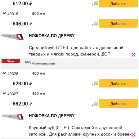
612.00
500 мм
40318
646.00
НОЖОВКА ПО ДЕРЕВУ
Средний зуб (7TPI). Для работы с древесиной
твердых и мягких пород, фанерой, ДСП.
Разведенные и закаленные зубья пилят вдоль и
Код
Наименование
поперек волокон. Материал: инструментальная
сталь, пластиковая прорезиненная ручка .
400 мм
40326
629.00
450 мм
40327
662.00
НОЖОВКА ПО ДЕРЕВУ
Крупный зуб (5 TPI). С закалкой и двугранной
заточкой. Для распиловки крупных досок и бревен.