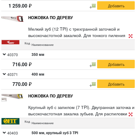
1 259.00
НОЖОВКА ПО ДЕРЕВУ
Мелкий зуб (12 TPI) с трехгранной заточкой и
высокочастотной закалкой. Для тонкого пиления
древесины мягких и твердых пород , ламината,
Код
Наименование
ДСП, фанеры и пластика. Материал:
инструментальная сталь, пластиковая
350 мм
40370
прорезиненная ручка.
716.00
400 мм
40371
770.00
НОЖОВКА ПО ДЕРЕВУ
Крупный зуб с запилом (7 ТPI). Двугранная заточка и
высокочастотная закалка зубьев. Для распиловки
крупных досок и бревен. Материал:
Код
Наименование
высокоуглеродистая инструментальная сталь,
пластиковая обрезиненная ручка.
500 мм, крупный зуб 3 ТPI
40403