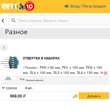
Вход
/
Регистрация
Разное
1
ОТВЕРТКИ В НАБОРАХ
«Техник». PH0 x 80 мм, PH1 x 100 мм, PH2 x 150
мм, SL4 x 100 мм, SL5 x 100 мм, SL6 x 150 мм. На
пластиковом держателе. Материал: жало из хром-
Код
Наименование
ванадиевой стали, магнитный наконечник,
пластиковая прорезиненная антискользящая ручка.
6 шт.
53900М
Упаковка: блистер.
968.00