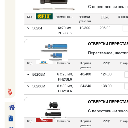
С переставным жалом
Код
Наименование
Формат
РРЦ*
В корз
упаковки
6х70 мм
12/300
206.00
56204
PH2/SL6
ОТВЕРТКИ ПЕРЕСТ
Переставное, шестиг
Код
Наименование
Формат
РРЦ*
В кор
упаковки
6 x 25 мм,
40/400
124.00
56205М
PH2/SL6
6 x 80 мм,
24/240
138.00
56206М
PH2/SL6
ОТВЕРТКИ ПЕРЕСТ
С переставным жалом
Код
Наименование
Формат
РРЦ*
В кор
упаковки