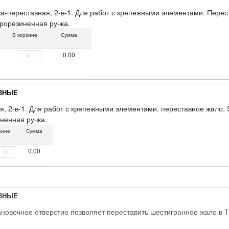
ка-переставная, 2-в-1. Для работ с крепежными элементами. Пере
прорезиненная ручка.
В корзине
Сумма
0.00
АВНЫЕ
я, 2-в-1. Для работ с крепежными элементами. переставное жало. 
ненная ручка.
зине
Сумма
0.00
АВНЫЕ
новочное отверстие позволяет переставить шестигранное жало в 
брезиненная ручка. Упаковка: п/э пакет с картонным подвесом.