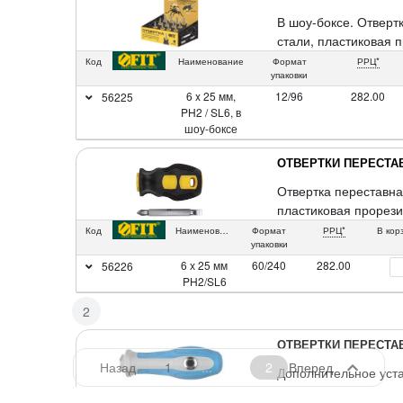
В шоу-боксе. Отверт
стали, пластиковая 
Код
Наименование
Формат
РРЦ*
упаковки
6 x 25 мм,
12/96
282.00
56225
PH2 / SL6, в
шоу-боксе
ОТВЕРТКИ ПЕРЕСТ
Отвертка переставна
пластиковая прорези
Код
Наименование
Формат
РРЦ*
В кор
упаковки
6 х 25 мм
60/240
282.00
56226
PH2/SL6
2
ОТВЕРТКИ ПЕРЕСТ
Назад
1
2
Вперед
Дополнительное уста
стали, пластиковая о