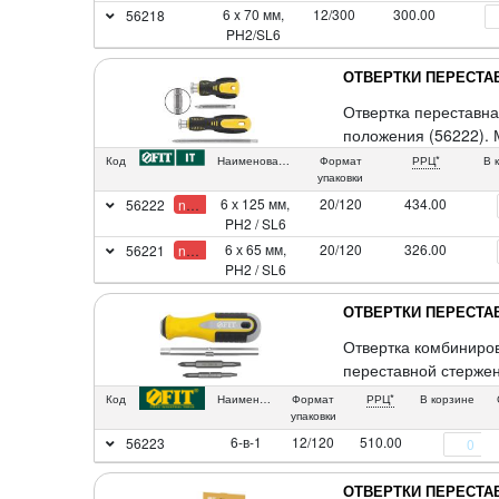
6 x 70 мм,
12/300
300.00
56218
PH2/SL6
ОТВЕРТКИ ПЕРЕСТ
Отвертка переставна
положения (56222). 
Код
Наименование
Формат
РРЦ*
В 
упаковки
6 х 125 мм,
20/120
434.00
56222
new
PH2 / SL6
6 х 65 мм,
20/120
326.00
56221
new
PH2 / SL6
ОТВЕРТКИ ПЕРЕСТ
Отвертка комбиниров
переставной стержен
инструментальной ст
Код
Наименование
Формат
РРЦ*
В корзине
упаковки
6-в-1
12/120
510.00
56223
ОТВЕРТКИ ПЕРЕСТ