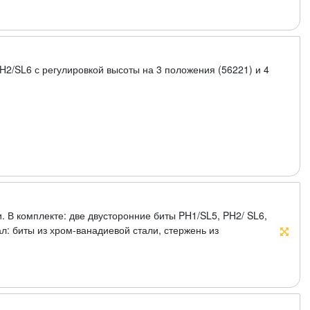
H2/SL6 с регулировкой высоты на 3 положения (56221) и 4
 В комплекте: две двусторонние биты PH1/SL5, PH2/ SL6,
л: биты из хром-ванадиевой стали, стержень из
. Упаковка: блистер.