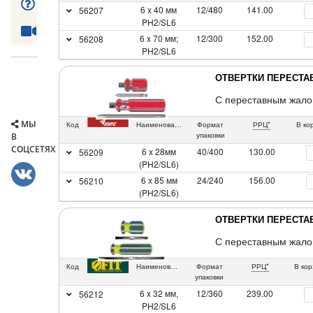
6 x 40 мм
12/480
141.00
56207
PH2/SL6
6 x 70 мм;
12/300
152.00
56208
PH2/SL6
ОТВЕРТКИ ПЕРЕСТ
С переставным жалом
МЫ
Код
Наименование
Формат
РРЦ*
В ко
упаковки
В
СОЦСЕТЯХ
6 x 28мм
40/400
130.00
56209
(PH2/SL6)
6 х 85 мм
24/240
156.00
56210
(PH2/SL6)
ОТВЕРТКИ ПЕРЕСТ
С переставным жалом
Код
Наименование
Формат
РРЦ*
В кор
упаковки
6 x 32 мм,
12/360
239.00
56212
PH2/SL6