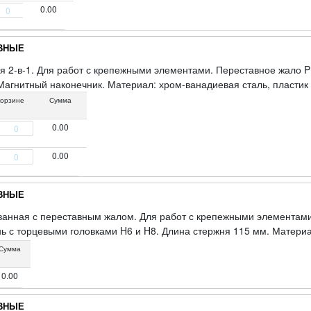
0.00
АВНЫЕ
я 2-в-1. Для работ с крепежными элементами. Переставное жало P
Магнитный наконечник. Материал: хром-ванадиевая сталь, пластик
корзине
Сумма
0.00
0.00
АВНЫЕ
анная с переставным жалом. Для работ с крепежными элементами.
ь с торцевыми головками H6 и H8. Длина стержня 115 мм. Материа
али с хромированным покрытием, пластиковая прорезиненная ручка
Сумма
0.00
АВНЫЕ