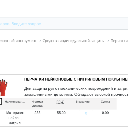
елочный инструмент
Средства индивидуальной защиты
Перчатки
ПЕРЧАТКИ НЕЙЛОНОВЫЕ С НИТРИЛОВЫМ ПОКРЫТИ
Для защиты рук от механических повреждений и загр
замаслянными деталями. Обладают высокой прочность
нейлон, нитрил.
Наименование
Формат
РРЦ*
В корзине
Сумма
упаковки
Материал:
288
155.00
0.00
нейлон,
нитрил.