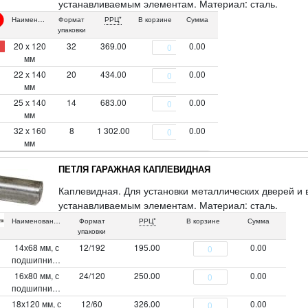
устанавливаемым элементам. Материал: сталь.
Наименование
Формат
РРЦ*
В корзине
Сумма
упаковки
20 х 120
32
369.00
0.00
мм
22 х 140
20
434.00
0.00
мм
25 х 140
14
683.00
0.00
мм
32 х 160
8
1 302.00
0.00
мм
ПЕТЛЯ ГАРАЖНАЯ КАПЛЕВИДНАЯ
Каплевидная. Для установки металлических дверей и 
устанавливаемым элементам. Материал: сталь.
Наименование
Формат
РРЦ*
В корзине
Сумма
упаковки
14х68 мм, с
12/192
195.00
0.00
подшипником
16х80 мм, с
24/120
250.00
0.00
подшипником
18х120 мм, с
12/60
326.00
0.00