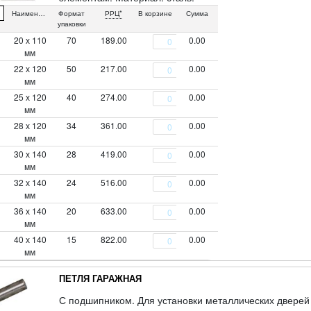
Наименование
Формат
РРЦ*
В корзине
Сумма
упаковки
20 х 110
70
189.00
0.00
мм
22 х 120
50
217.00
0.00
мм
25 х 120
40
274.00
0.00
мм
28 х 120
34
361.00
0.00
мм
30 х 140
28
419.00
0.00
мм
32 х 140
24
516.00
0.00
мм
36 х 140
20
633.00
0.00
мм
40 х 140
15
822.00
0.00
мм
ПЕТЛЯ ГАРАЖНАЯ
С подшипником. Для установки металлических дверей