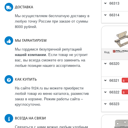
66313
ДОСТАВКА
66314
Мы осуществляем бесплатную доставку в
любую точку России при заказе от суммы
8000 рублей.
МЫ ГАРАНТИРУЕМ
Мы гордимся безупречной репутацией
Код
нашей компании
. Если товар не устроит
вас, вы всегда сможете его заменить на
66320
любые позиции нашего ассортимента.
КАК КУПИТЬ
66321
sale
На сайте fit24.ru вы можете приобрести
66322
sale
любой товар из меню каталога, разместив
заказ в корзине. Режим работы сайта –
66323
круглосуточно.
ВСЕГДА НА СВЯЗИ
Связаться с нами можно любым удобным