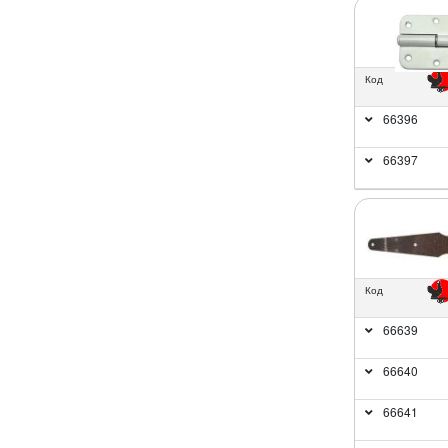
Код
66396
66397
Код
66639
66640
66641