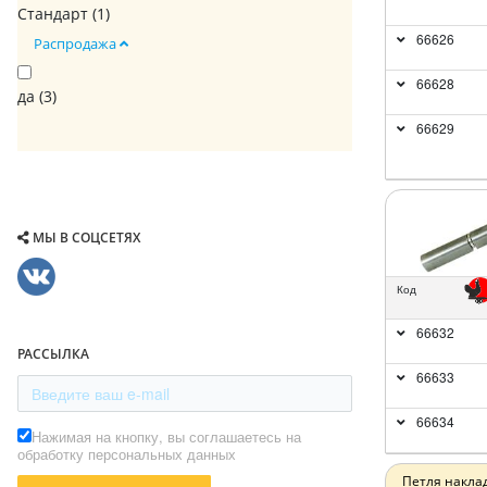
Стандарт (
1
)
66626
Распродажа
66628
да (
3
)
66629
МЫ В СОЦСЕТЯХ
Код
66632
РАССЫЛКА
66633
66634
Нажимая на кнопку, вы соглашаетесь на
обработку персональных данных
Петля накла