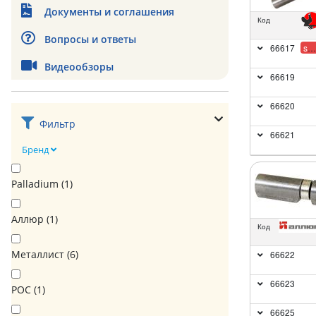
Документы и соглашения
Код
Вопросы и ответы
66617
sale
Видеообзоры
66619
66620
Фильтр
66621
Бренд
Palladium (
1
)
Аллюр (
1
)
Код
Металлист (
6
)
66622
66623
РОС (
1
)
66625