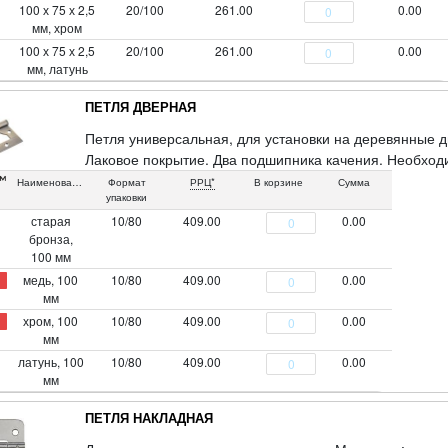
100 х 75 х 2,5
20/100
261.00
0.00
мм, хром
100 х 75 х 2,5
20/100
261.00
0.00
мм, латунь
ПЕТЛЯ ДВЕРНАЯ
Петля универсальная, для установки на деревянные д
Лаковое покрытие. Два подшипника качения. Необходи
Наименование
Формат
РРЦ*
В корзине
Сумма
упаковки
старая
10/80
409.00
0.00
бронза,
100 мм
медь, 100
10/80
409.00
0.00
мм
хром, 100
10/80
409.00
0.00
мм
латунь, 100
10/80
409.00
0.00
мм
ПЕТЛЯ НАКЛАДНАЯ