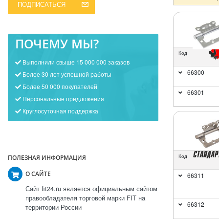
ПОДПИСАТЬСЯ
ПОЧЕМУ МЫ?
Код
Выполнили свыше 15 000 000 заказов
66300
Более 30 лет успешной работы
Более 50 000 покупателей
66301
Персональные предложения
Круглосуточная поддержка
Код
ПОЛЕЗНАЯ ИНФОРМАЦИЯ
О САЙТЕ
66311
Сайт fit24.ru является официальным сайтом
правообладателя торговой марки FIT на
66312
территории России