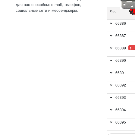
для вас способом: e-mail, телефон,
социальные сети и мессенджеры.
Код
66386
66387
66389
sale
66390
66391
66392
66393
66394
66395