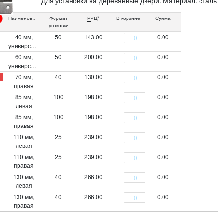
Для установки на деревянные двери. Материал: сталь
Наименование
Формат
РРЦ*
В корзине
Сумма
упаковки
40 мм,
50
143.00
0.00
универсальная
60 мм,
50
200.00
0.00
универсальная
70 мм,
40
130.00
0.00
правая
85 мм,
100
198.00
0.00
левая
85 мм,
100
198.00
0.00
правая
110 мм,
25
239.00
0.00
левая
110 мм,
25
239.00
0.00
правая
130 мм,
40
266.00
0.00
левая
130 мм,
40
266.00
0.00
правая