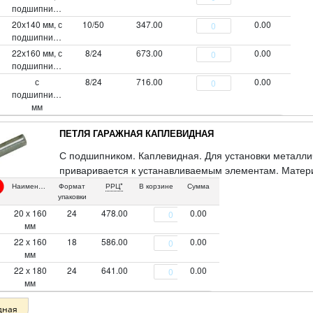
подшипником
20х140 мм, с
10/50
347.00
0.00
подшипником
22х160 мм, с
8/24
673.00
0.00
подшипником
с
8/24
716.00
0.00
подшипником 22х180
мм
ПЕТЛЯ ГАРАЖНАЯ КАПЛЕВИДНАЯ
С подшипником. Каплевидная. Для установки металлич
приваривается к устанавливаемым элементам. Матери
Наименование
Формат
РРЦ*
В корзине
Сумма
упаковки
20 х 160
24
478.00
0.00
мм
22 х 160
18
586.00
0.00
мм
22 х 180
24
641.00
0.00
мм
дная