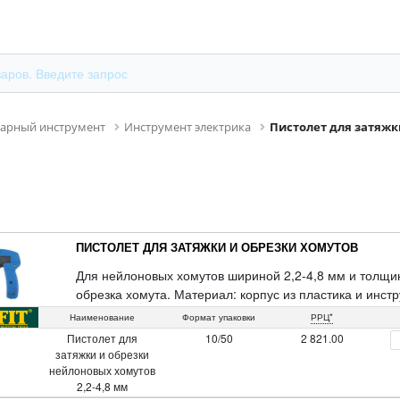
сарный инструмент
Инструмент электрика
Пистолет для затяжк
ПИСТОЛЕТ ДЛЯ ЗАТЯЖКИ И ОБРЕЗКИ ХОМУТОВ
Для нейлоновых хомутов шириной 2,2-4,8 мм и толщин
обрезка хомута. Материал: корпус из пластика и инст
покрытием, рабочая часть из высокоуглеродистой инст
Наименование
Формат упаковки
РРЦ*
Пистолет для
10/50
2 821.00
затяжки и обрезки
нейлоновых хомутов
2,2-4,8 мм