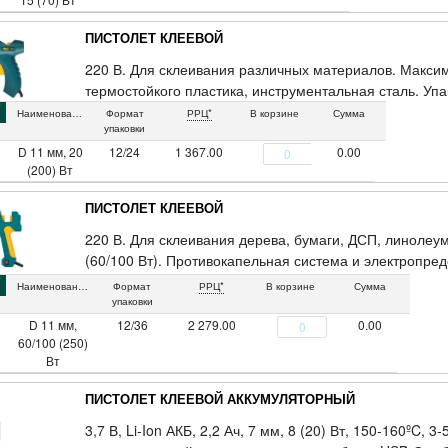
ПИСТОЛЕТ КЛЕЕВОЙ
220 В. Для склеивания различных материалов. Максим
термостойкого пластика, инструментальная сталь. Упа
Наименование
Формат
РРЦ*
В корзине
Сумма
упаковки
D 11 мм, 20
12/24
1 367.00
0.00
(200) Вт
ПИСТОЛЕТ КЛЕЕВОЙ
220 В. Для склеивания дерева, бумаги, ДСП, линоле
(60/100 Вт). Противокапельная система и электропре
безопасность работы. Материал: пластиковый корпус,
Наименование
Формат
РРЦ*
В корзине
Сумма
инструментальной стали. Упаковка: блистер.
упаковки
D 11 мм,
12/36
2 279.00
0.00
60/100 (250)
Вт
ПИСТОЛЕТ КЛЕЕВОЙ АККУМУЛЯТОРНЫЙ
3,7 В, Li-Ion АКБ, 2,2 Ач, 7 мм, 8 (20) Вт, 150-160ºC,