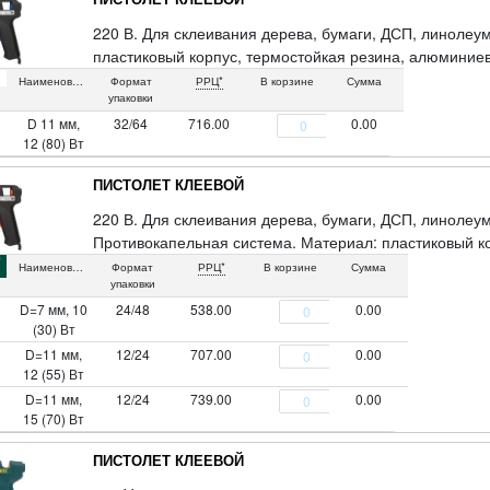
220 В. Для склеивания дерева, бумаги, ДСП, линолеу
пластиковый корпус, термостойкая резина, алюминиев
Наименование
Формат
РРЦ*
В корзине
Сумма
упаковки
D 11 мм,
32/64
716.00
0.00
12 (80) Вт
ПИСТОЛЕТ КЛЕЕВОЙ
220 В. Для склеивания дерева, бумаги, ДСП, линолеу
Противокапельная система. Материал: пластиковый ко
Наименование
Формат
РРЦ*
В корзине
Сумма
упаковки
D=7 мм, 10
24/48
538.00
0.00
(30) Вт
D=11 мм,
12/24
707.00
0.00
12 (55) Вт
D=11 мм,
12/24
739.00
0.00
15 (70) Вт
ПИСТОЛЕТ КЛЕЕВОЙ