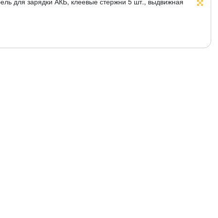
ель для зарядки АКБ, клеевые стержни 5 шт., выдвижная
 бумаги, ДСП, линолеума и пластика. Материал: пластиковый
иниевое сопло с силиконовой накладкой, литий-ионная