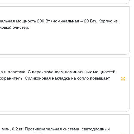
альная мощность 200 Вт (номинальная – 20 Вт). Корпус из
ковка: блистер.
ума и пластика. С переключением номинальных мощностей
дохранитель. Силиконовая накладка на сопло повышает
 медное сопло с силиконовой накладкой, подставка из
 3-5 мин, 0,2 кг. Противокапельная система, светодиодный