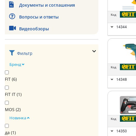
Документы и соглашения
Код
Вопросы и ответы
14344
Видеообзоры
Фильтр
Бренд
Код
FIT (
6
)
14348
FIT IT (
1
)
MOS (
2
)
Новинка
Код
14350
да (
1
)