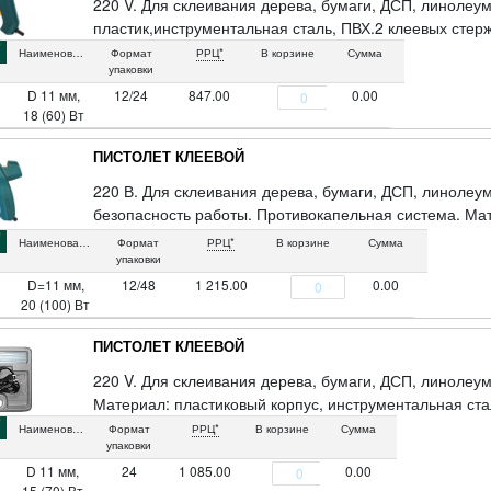
220 V. Для склеивания дерева, бумаги, ДСП, линолеум
пластик,инструментальная сталь, ПВХ.2 клеевых стерж
Наименование
Формат
РРЦ*
В корзине
Сумма
упаковки
D 11 мм,
12/24
847.00
0.00
18 (60) Вт
ПИСТОЛЕТ КЛЕЕВОЙ
220 В. Для склеивания дерева, бумаги, ДСП, линолеу
безопасность работы. Противокапельная система. Ма
силиконовой накладкой, курок и подставка из ударопро
Наименование
Формат
РРЦ*
В корзине
Сумма
упаковки
D=11 мм,
12/48
1 215.00
0.00
20 (100) Вт
ПИСТОЛЕТ КЛЕЕВОЙ
220 V. Для склеивания дерева, бумаги, ДСП, линолеум
Материал: пластиковый корпус, инструментальная ста
Наименование
Формат
РРЦ*
В корзине
Сумма
упаковки
D 11 мм,
24
1 085.00
0.00
15 (70) Вт