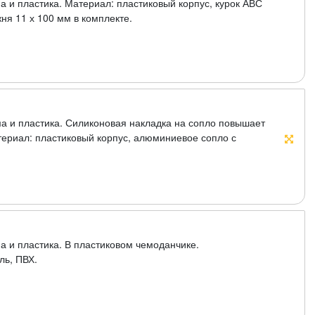
а и пластика. Материал: пластиковый корпус, курок АВС
ня 11 х 100 мм в комплекте.
ма и пластика. Силиконовая накладка на сопло повышает
териал: пластиковый корпус, алюминиевое сопло с
чного ABS пластика. Упаковка: блистер.
а и пластика. В пластиковом чемоданчике.
ль, ПВХ.