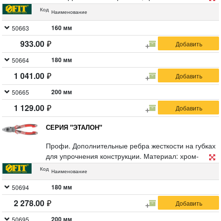
пластиковые прорезиненные ручки. Упаковка:
Код
Наименование
пластиковый подвес
160 мм
50663
933.00
180 мм
50664
1 041.00
200 мм
50665
1 129.00
СЕРИЯ "ЭТАЛОН"
Профи. Дополнительные ребра жесткости на губках
для упрочнения конструкции. Материал: хром-
ванадиевая сталь с тефлоновым антикоррозийным
Код
Наименование
покрытием, трехкомпонентные пластиковые
прорезиненные ручки. Упаковка: пластиковый
180 мм
50694
подвес.
2 278.00
ПЛОСКОГУБЦЫ КОМБИНИРОВАННЫЕ. Позволяют
развивать большее усилие при сведении губок по
200 мм
50695