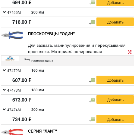
694.00
200 мм
47455М
716.00
ПЛОСКОГУБЦЫ "ОДИН"
Для захвата, манипулирования и перекусывания
проволоки. Материал: полированная
инструментальная сталь, двухцветные
Код
Наименование
прорезиненные ручки.
Упаковка: картонный подвес.
160 мм
47472М
607.00
180 мм
47473М
673.00
200 мм
47474М
734.00
СЕРИЯ "ЛАЙТ"