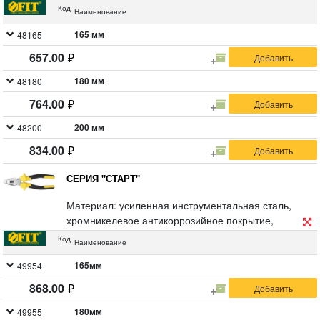
Пластиковые ручки с антискользящими вставками.
Код
Наименование
Упаковка: пластиковый подвес.
165 мм
48165
657.00
180 мм
48180
764.00
200 мм
48200
834.00
СЕРИЯ "СТАРТ"
Материал: усиленная инструментальная сталь,
хромникелевое антикоррозийное покрытие,
пластиковые обрезиненные ручки. Упаковка:
Код
Наименование
пластиковый подвес.
165мм
49954
868.00
180мм
49955