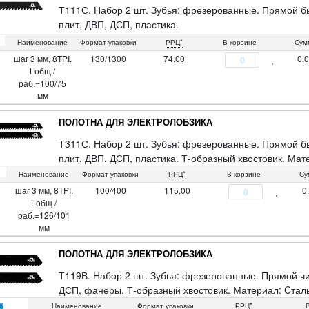
Т111С. Набор 2 шт. Зубья: фрезерованные. Прямой бы
плит, ДВП, ДСП, пластика.
Т-образный хвостовик. Материал: Cталь 65MN. Упаковк
Наименование
Формат упаковки
РРЦ*
В корзине
Сум
шаг 3 мм, 8TPI.
130/1300
74.00
0.
Lобщ /
раб.=100/75
мм
ПОЛОТНА ДЛЯ ЭЛЕКТРОЛОБЗИКА
Т311С. Набор 2 шт. Зубья: фрезерованные. Прямой бы
плит, ДВП, ДСП, пластика. Т-образный хвостовик. Мат
Наименование
Формат упаковки
РРЦ*
В корзине
Су
шаг 3 мм, 8TPI.
100/400
115.00
0
Lобщ /
раб.=126/101
мм
ПОЛОТНА ДЛЯ ЭЛЕКТРОЛОБЗИКА
Т119В. Набор 2 шт. Зубья: фрезерованные. Прямой чи
ДСП, фанеры. Т-образный хвостовик. Материал: Cталь
Наименование
Формат упаковки
РРЦ*