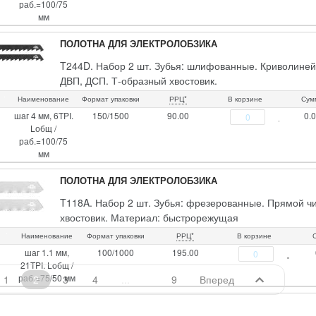
раб.=100/75
мм
ПОЛОТНА ДЛЯ ЭЛЕКТРОЛОБЗИКА
T244D. Набор 2 шт. Зубья: шлифованные. Криволинейн
ДВП, ДСП. Т-образный хвостовик.
Материал: Cталь 65MN. Упаковка: пакет с подвесом.
Наименование
Формат упаковки
РРЦ*
В корзине
Сум
шаг 4 мм, 6TPI.
150/1500
90.00
0.
Lобщ /
раб.=100/75
мм
ПОЛОТНА ДЛЯ ЭЛЕКТРОЛОБЗИКА
T118A. Набор 2 шт. Зубья: фрезерованные. Прямой чи
хвостовик. Материал: быстрорежущая
сталь HSS4241. Упаковка: пакет с подвесом.
Наименование
Формат упаковки
РРЦ*
В корзине
шаг 1.1 мм,
100/1000
195.00
21TPI. Lобщ /
раб.=75/50 мм
1
2
3
4
9
Вперед
ПОЛОТНА ДЛЯ ЭЛЕКТРОЛОБЗИКА