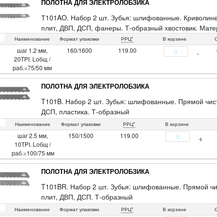
ПОЛОТНА ДЛЯ ЭЛЕКТРОЛОБЗИКА
Т101AO. Набор 2 шт. Зубья: шлифованные. Криволине
плит, ДВП, ДСП, фанеры. Т-образный хвостовик. Матер
Наименование
Формат упаковки
РРЦ*
В корзине
шаг 1.2 мм,
160/1600
119.00
20TPI. Lобщ /
раб.=75/50 мм
ПОЛОТНА ДЛЯ ЭЛЕКТРОЛОБЗИКА
T101B. Набор 2 шт. Зубья: шлифованные. Прямой чист
ДСП, пластика. Т-образный
хвостовик. Материал: сталь 65MN. Упаковка: пакет с п
Наименование
Формат упаковки
РРЦ*
В корзине
шаг 2.5 мм,
150/1500
119.00
10TPI. Lобщ /
раб.=100/75 мм
ПОЛОТНА ДЛЯ ЭЛЕКТРОЛОБЗИКА
T101BR. Набор 2 шт. Зубья: шлифованные. Прямой чи
плит, ДВП, ДСП. Т-образный
хвостовик. Материал: сталь 65MN. Упаковка: пакет с п
Наименование
Формат упаковки
РРЦ*
В корзине