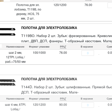
Полотна для эл.
120/1200
76.00
лобзика, Т119В, по
дереву, HCS, 75
мм, 2 шт.
ПОЛОТНА ДЛЯ ЭЛЕКТРОЛОБЗИКА
Т119ВО. Набор 2 шт. Зубья: фрезерованные. Криволи
плит, ДВП, ДСП, фанеры. Т-образный хвостовик. Мате
Наименование
Формат упаковки
РРЦ*
В корзине
Сум
шаг 2 мм,
100/1000
76.00
0.
12TPI. Lобщ /
раб.=75/50 мм
ПОЛОТНА ДЛЯ ЭЛЕКТРОЛОБЗИКА
Т144D. Набор 2 шт. Зубья: шлифованные. Прямой быст
ДСП. Т-образный хвостовик. Мате-
риал: Cталь 65MN. Упаковка: пакет с подвесом.
Наименование
Формат упаковки
РРЦ*
В корзине
Сум
шаг 4 мм, 6TPI.
120/1200
90.00
0.
Lобщ /