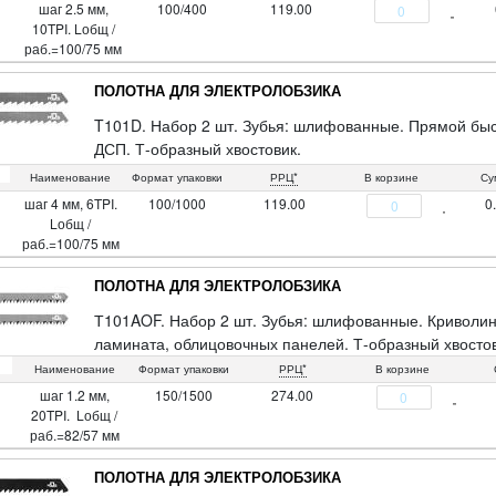
шаг 2.5 мм,
100/400
119.00
10TPI. Lобщ /
раб.=100/75 мм
ПОЛОТНА ДЛЯ ЭЛЕКТРОЛОБЗИКА
T101D. Набор 2 шт. Зубья: шлифованные. Прямой быст
ДСП. Т-образный хвостовик.
Материал: сталь 65MN. Упаковка: пакет с подвесом.
Наименование
Формат упаковки
РРЦ*
В корзине
Су
шаг 4 мм, 6TPI.
100/1000
119.00
0
Lобщ /
раб.=100/75 мм
ПОЛОТНА ДЛЯ ЭЛЕКТРОЛОБЗИКА
Т101AOF. Набор 2 шт. Зубья: шлифованные. Криволине
ламината, облицовочных панелей. Т-образный хвостов
Наименование
Формат упаковки
РРЦ*
В корзине
шаг 1.2 мм,
150/1500
274.00
20TPI. Lобщ /
раб.=82/57 мм
ПОЛОТНА ДЛЯ ЭЛЕКТРОЛОБЗИКА