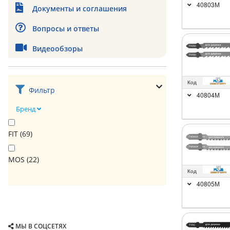
40803М
Документы и соглашения
Вопросы и ответы
Видеообзоры
Код
Фильтр
40804М
Бренд
FIT (
69
)
MOS (
22
)
Код
40805М
МЫ В СОЦСЕТЯХ