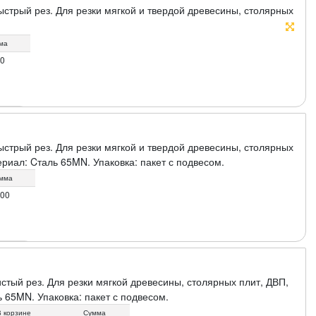
стрый рез. Для резки мягкой и твердой древесины, столярных
а: пакет с подвесом.
ма
00
стрый рез. Для резки мягкой и твердой древесины, столярных
ериал: Cталь 65MN. Упаковка: пакет с подвесом.
мма
.00
стый рез. Для резки мягкой древесины, столярных плит, ДВП,
 65MN. Упаковка: пакет с подвесом.
В корзине
Сумма