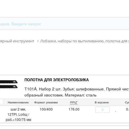
лярный инструмент
Лобзики, наборы по выпиливанию, полотна для 
ПОЛОТНА ДЛЯ ЭЛЕКТРОЛОБЗИКА
Т101A. Набор 2 шт. Зубья: шлифованные. Прямой чист
образный хвостовик. Материал: сталь
65MN. Упаковка: пакет с подвесом.
Наименование
Формат упаковки
РРЦ*
В корзине
Су
шаг 2 мм,
100/400
176.00
0
12TPI. Lобщ /
раб.=100/75 мм