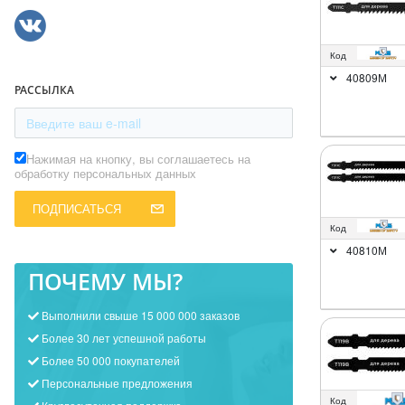
Код
40809М
РАССЫЛКА
Нажимая на кнопку, вы соглашаетесь на
обработку персональных данных
ПОДПИСАТЬСЯ
Код
40810М
ПОЧЕМУ МЫ?
Выполнили свыше 15 000 000 заказов
Более 30 лет успешной работы
Более 50 000 покупателей
Персональные предложения
Код