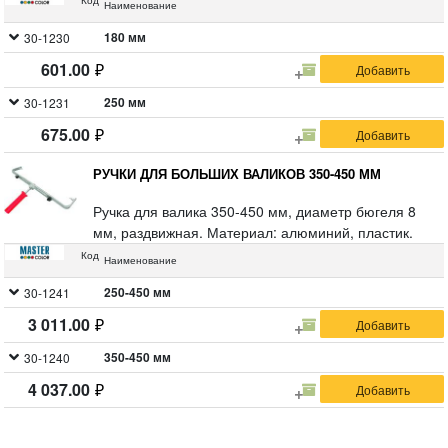
Код
Наименование
по окрашиванию поверхности существенно
облегчается. Вес ручки на 77% меньше стандарной
180 мм
30-1230
ручки из инструментальной стали. Благодаря
601.00
резиновому покрытию рукоятка не скользит в руке в
процессе проведения отделочных работ. Форма
250 мм
30-1231
ручки и специальный упор для большого пальца
675.00
позволяют крепко и надежно держать инструмент в
руке. Материал: алюминиевый сплав, резина,
РУЧКИ ДЛЯ БОЛЬШИХ ВАЛИКОВ 350-450 ММ
пластик.
Ручка для валика 350-450 мм, диаметр бюгеля 8
мм, раздвижная. Материал: алюминий, пластик.
Код
Наименование
250-450 мм
30-1241
3 011.00
350-450 мм
30-1240
4 037.00