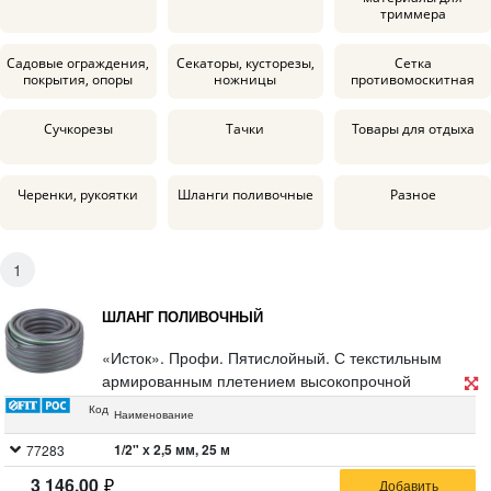
триммера
Садовые ограждения,
Секаторы, кусторезы,
Сетка
покрытия, опоры
ножницы
противомоскитная
Сучкорезы
Тачки
Товары для отдыха
Черенки, рукоятки
Шланги поливочные
Разное
1
ШЛАНГ ПОЛИВОЧНЫЙ
«Исток». Профи. Пятислойный. С текстильным
армированным плетением высокопрочной
синтетической нитью, препятствующим
Код
Наименование
скручиванию. Рабочий диапазон температур от -5
°С до +40 °С. Максимальное рабочее давление: 1/2"
1/2" х 2,5 мм, 25 м
77283
- 7 бар, 3/4"- 8 бар. Предназначен для полива,
3 146.00