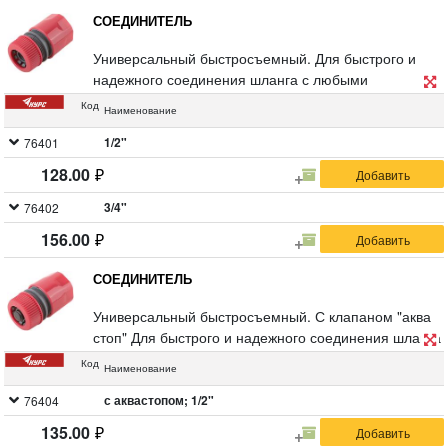
СОЕДИНИТЕЛЬ
Универсальный быстросъемный. Для быстрого и
надежного соединения шланга с любыми
элементами и насадками поливочной системы.
Код
Наименование
Материал: ABS пластик. Упаковка: блистер.
1/2"
76401
128.00
3/4"
76402
156.00
СОЕДИНИТЕЛЬ
Универсальный быстросъемный. С клапаном "аква
стоп" Для быстрого и надежного соединения шланга
с любыми элементами и насадками поливочной
Код
Наименование
системы. Клапан "аквастоп" автоматически
прекращает подачу воды, при отсоединении
с аквастопом; 1/2"
76404
насадки. Материал: ABS пластик. Упаковка: блистер.
135.00