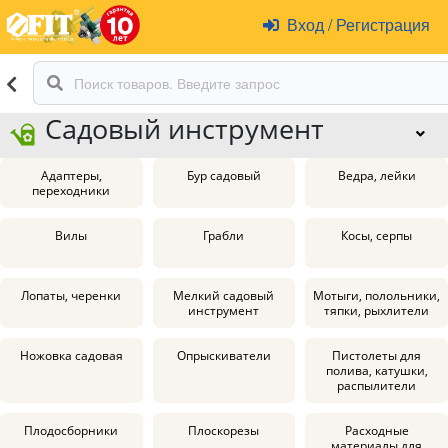
Вход
/
Регистрация
Садовый инструмент
Адаптеры,
Бур садовый
Ведра, лейки
переходники
Вилы
Грабли
Косы, серпы
Лопаты, черенки
Мелкий садовый
Мотыги, полольники,
инструмент
тяпки, рыхлители
Ножовка садовая
Опрыскиватели
Пистолеты для
полива, катушки,
распылители
Плодосборники
Плоскорезы
Расходные
материалы для