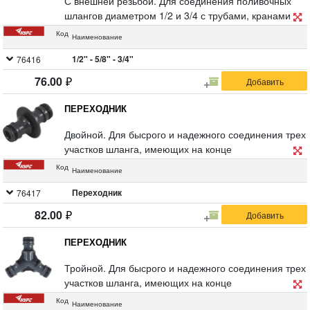
С внешней резьбой. Для соединения поливочных
шлангов диаметром 1/2 и 3/4 с трубами, кранами,
ресьбовыми фитингами, имеющими внутреннюю
Код
Наименование
резьбу 3/4. Материал: ABS пластик. Упаковка:
блистер.
1/2" - 5/8" - 3/4"
76416
76.00
ПЕРЕХОДНИК
Двойной. Для бысрого и надежного соединения трех
участков шланга, имеющих на конце
быстросъемные соединители. Материал: ABS
Код
Наименование
пластик. Упаковка блистер.
Переходник
76417
82.00
ПЕРЕХОДНИК
Тройной. Для бысрого и надежного соединения трех
участков шланга, имеющих на конце
быстросъемные соединители. Материал: ABS
Код
Наименование