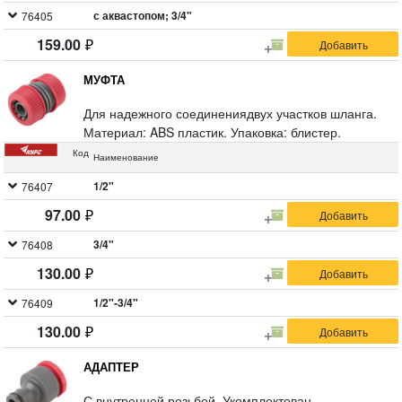
с аквастопом; 3/4"
76405
159.00
МУФТА
Для надежного соединениядвух участков шланга.
Материал: ABS пластик. Упаковка: блистер.
Код
Наименование
1/2"
76407
97.00
3/4"
76408
130.00
1/2"-3/4"
76409
130.00
АДАПТЕР
С внутренней резьбой. Укомплектован