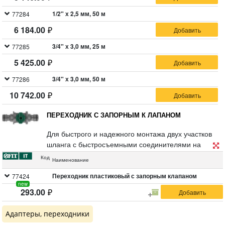
перекачки и прочих работ с жидкостями, в том числе
с пищевыми. Материал: ПВХ, полиэстерная нить.
1/2" х 2,5 мм, 50 м
77284
6 184.00
3/4" х 3,0 мм, 25 м
77285
5 425.00
3/4" х 3,0 мм, 50 м
77286
10 742.00
ПЕРЕХОДНИК С ЗАПОРНЫМ К ЛАПАНОМ
Для быстрого и надежного монтажа двух участков
шланга с быстросъемными соединителями на
концах. Запорный клапан для регулировки подачи
Код
Наименование
воды. Материал: ABS пластик. Упаковка: блистер.
Переходник пластиковый с запорным клапаном
77424
new
293.00
Адаптеры, переходники