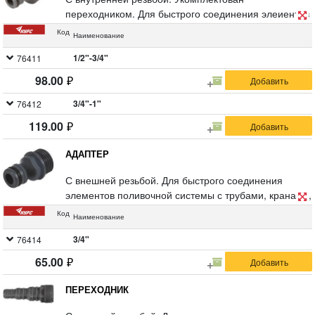
переходником. Для быстрого соединения элеиентов
поливочной системы с трубами, кранами,
Код
Наименование
резьбовыми фитингами, имеющими внешнюю
резьбу. Материал: ABS пластик. Упаковка: блистер.
1/2"-3/4"
76411
98.00
3/4"-1"
76412
119.00
АДАПТЕР
С внешней резьбой. Для быстрого соединения
элементов поливочной системы с трубами, кранами,
резьбовыми фильтрами, имеющими внутреннюю
Код
Наименование
резьбу 3/4. Материал: ABS пластик. Упаковка:
блистер.
3/4"
76414
65.00
ПЕРЕХОДНИК