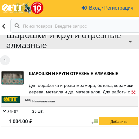
Вход
/
Регистрация
Шарошки и круги отрезные
алмазные
1
ШАРОШКИ И КРУГИ ОТРЕЗНЫЕ АЛМАЗНЫЕ
Для обработки и резки мрамора, бетона, керамики,
дерева, металла и др. материалов. Для работы с
гравировальной машинкой. В комплекте: Круги
Код
Наименование
алмазные отрезные: 16 мм; 18 мм; 20 мм; 22 мм; 25
мм. Шарошки алмазные: 18 шт. Штифт D 3 мм: 2 шт.
25 шт.
36487
Материал: инструментальная сталь, режущая
1 034.00
кромка содержит порошок из технических алмазов.
Упаковка: блистер.