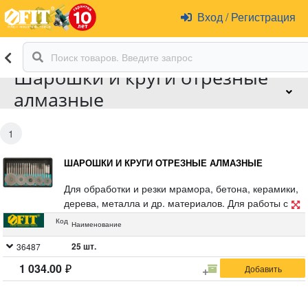
Вход
/
Регистрация
Шарошки и круги отрезные
алмазные
1
ШАРОШКИ И КРУГИ ОТРЕЗНЫЕ АЛМАЗНЫЕ
Для обработки и резки мрамора, бетона, керамики,
дерева, металла и др. материалов. Для работы с
гравировальной машинкой. В комплекте: Круги
Код
Наименование
алмазные отрезные: 16 мм; 18 мм; 20 мм; 22 мм; 25
мм. Шарошки алмазные: 18 шт. Штифт D 3 мм: 2 шт.
25 шт.
36487
Материал: инструментальная сталь, режущая
1 034.00
кромка содержит порошок из технических алмазов.
Упаковка: блистер.