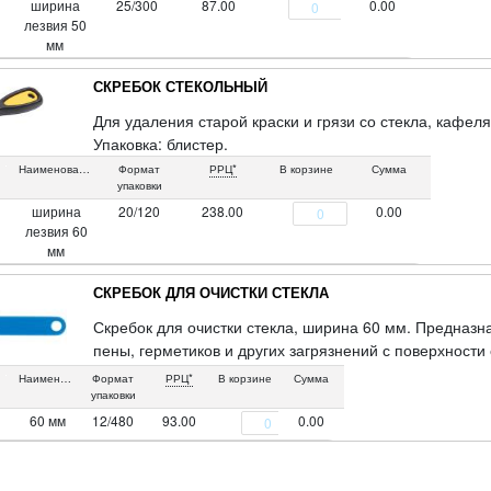
ширина
25/300
87.00
0.00
лезвия 50
мм
СКРЕБОК СТЕКОЛЬНЫЙ
Для удаления старой краски и грязи со стекла, кафел
Упаковка: блистер.
Наименование
Формат
РРЦ*
В корзине
Сумма
упаковки
ширина
20/120
238.00
0.00
лезвия 60
мм
СКРЕБОК ДЛЯ ОЧИСТКИ СТЕКЛА
Скребок для очистки стекла, ширина 60 мм. Предназн
пены, герметиков и других загрязнений с поверхности 
поверхностей. Корпус из ударопрочного пластика. Съе
Наименование
Формат
РРЦ*
В корзине
Сумма
упаковки
60 мм
12/480
93.00
0.00