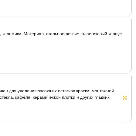
я, керамики. Материал: стальное лезвие, пластиковый корпус.
ачен для удаления засохших остатков краски, монтажной
стекла, кафеля, керамической плитки и других гладких
мное лезвия, изготовлено из высокоуглеродистой стали.