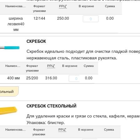
Наименование
Формат
РРЦ*
В корзине
Сумма
упаковки
ширина
12/144
250.00
0.00
лезвия40
мм
СКРЕБОК
Скребок идеально подходит для очистки гладкой повер
нержавеющая сталь, пластиковая рукоятка.
Упаковка: картонный подвес.
Наименование
Формат
РРЦ*
В корзине
Сумма
упаковки
400 мм
25/200
316.00
0.00
кольный
СКРЕБОК СТЕКОЛЬНЫЙ
Для удаления краски и грязи со стекла, кафеля, кера
Упаковка: блистер.
Наименование
Формат
РРЦ*
В корзине
Сумма
упаковки