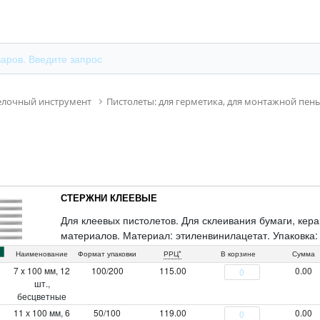
елочный инструмент
Пистолеты: для герметика, для монтажной пены
СТЕРЖНИ КЛЕЕВЫЕ
Для клеевых пистолетов. Для склеивания бумаги, кера
материалов. Материал: этиленвинилацетат. Упаковка: 
стикером (14430).
Наименование
Формат упаковки
РРЦ*
В корзине
Сумма
7 x 100 мм, 12
100/200
115.00
0.00
шт.,
бесцветные
11 х 100 мм, 6
50/100
119.00
0.00