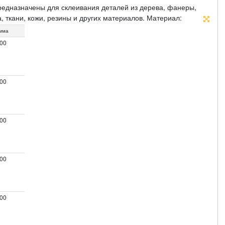
едназначены для склеивания деталей из дерева, фанеры,
, ткани, кожи, резины и других материалов. Материал:
подвесом (14501М-14509М, 14515М), п/э пакет со стикером
мма
.00
.00
.00
.00
.00