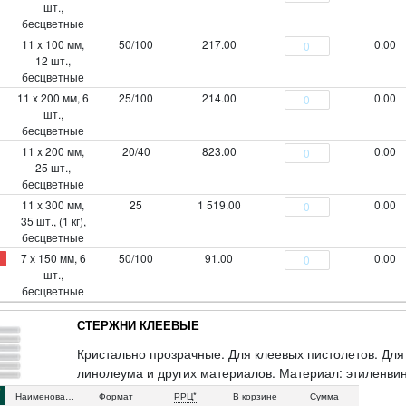
шт.,
бесцветные
11 x 100 мм,
50/100
217.00
0.00
12 шт.,
бесцветные
11 x 200 мм, 6
25/100
214.00
0.00
шт.,
бесцветные
11 x 200 мм,
20/40
823.00
0.00
25 шт.,
бесцветные
11 x 300 мм,
25
1 519.00
0.00
35 шт., (1 кг),
бесцветные
7 х 150 мм, 6
50/100
91.00
0.00
шт.,
бесцветные
СТЕРЖНИ КЛЕЕВЫЕ
Кристально прозрачные. Для клеевых пистолетов. Для
линолеума и других материалов. Материал: этиленвини
14436), п/э пакет со стикером (14440).
Наименование
Формат
РРЦ*
В корзине
Сумма