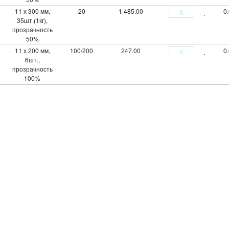
11 х 300 мм,
20
1 485.00
0
35шт.(1кг),
прозрачность
50%
11 х 200 мм,
100/200
247.00
0
6шт.,
прозрачность
100%