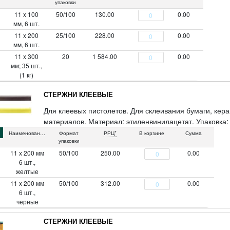
упаковки
11 x 100
50/100
130.00
0.00
мм, 6 шт.
11 x 200
25/100
228.00
0.00
мм, 6 шт.
11 x 300
20
1 584.00
0.00
мм; 35 шт.,
(1 кг)
СТЕРЖНИ КЛЕЕВЫЕ
Для клеевых пистолетов. Для склеивания бумаги, кера
материалов. Материал: этиленвинилацетат. Упаковка: 
Наименование
Формат
РРЦ*
В корзине
Сумма
упаковки
11 х 200 мм
50/100
250.00
0.00
6 шт.,
желтые
11 х 200 мм
50/100
312.00
0.00
6 шт.,
черные
СТЕРЖНИ КЛЕЕВЫЕ