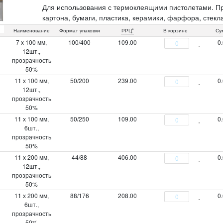
Для использования с термоклеящими пистолетами. Пр
картона, бумаги, пластика, керамики, фарфора, стекла
этиленвинилацетат. Упаковка: п/э пакет с картонным 
Наименование
Формат упаковки
РРЦ*
В корзине
Су
(14512М)
7 х 100 мм,
100/400
109.00
0
12шт.,
прозрачность
50%
11 х 100 мм,
50/200
239.00
0
12шт.,
прозрачность
50%
11 х 100 мм,
50/250
109.00
0
6шт.,
прозрачность
50%
11 х 200 мм,
44/88
406.00
0
12шт.,
прозрачность
50%
11 х 200 мм,
88/176
208.00
0
6шт.,
прозрачность
50%