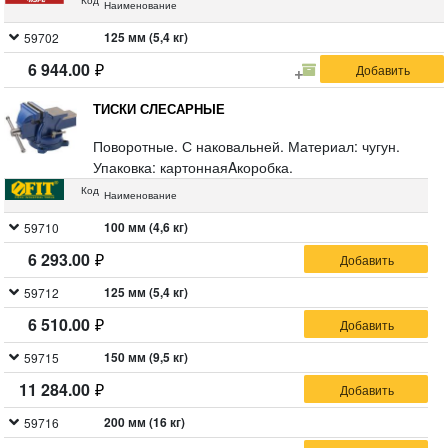
Код
Наименование
125 мм (5,4 кг)
59702
6 944.00
ТИСКИ СЛЕСАРНЫЕ
Поворотные. С наковальней. Материал: чугун.
Упаковка: картоннаяAкоробка.
Код
Наименование
100 мм (4,6 кг)
59710
6 293.00
125 мм (5,4 кг)
59712
6 510.00
150 мм (9,5 кг)
59715
11 284.00
200 мм (16 кг)
59716