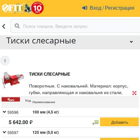
Вход
/
Регистрация
Тиски слесарные
1
ТИСКИ СЛЕСАРНЫЕ
Поворотные. С наковальней. Материал: корпус,
губки, направляющая и наковальня из стали,
основание из чугуна. Упаковка: картонная коробка.
Код
Наименование
100 мм (4,5 кг)
59596
5 642.00
125 мм (5,0 кг)
59597